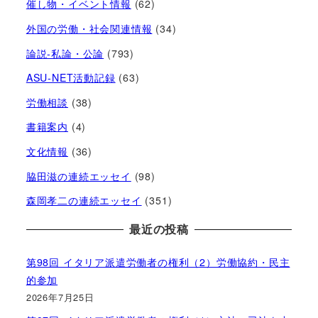
催し物・イベント情報
(62)
外国の労働・社会関連情報
(34)
論説-私論・公論
(793)
ASU-NET活動記録
(63)
労働相談
(38)
書籍案内
(4)
文化情報
(36)
脇田滋の連続エッセイ
(98)
森岡孝二の連続エッセイ
(351)
最近の投稿
第98回 イタリア派遣労働者の権利（2）労働協約・民主
的参加
2026年7月25日