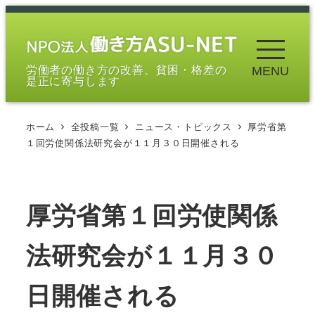
メ
イ
ン
労働者の働き方の改善、貧困・格差の
MENU
コ
是正に寄与します
ン
テ
ホーム
全投稿一覧
ニュース・トピックス
厚労省第
ン
１回労使関係法研究会が１１月３０日開催される
ツ
へ
移
厚労省第１回労使関係
動
法研究会が１１月３０
日開催される