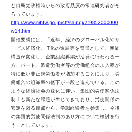
ど自民党政権時からの政府贔屓の常連研究者がそ
ろっています。
http://www.mhlw.go.jp/stf/shingi/2r9852000000
w1rl.html
開催要綱には、「近年、経済のグローバル化やサ
ービス経済化、IT化の進展等を背景として、産業
構造が変化し、企業組織再編が活発に行われる一
方、パート、派遣労働者等の労働組合の加入率が
特に低い非正規労働者が増加することにより、労
働組合の組織率の低下が一段と進んでいる。この
ような経済社会の変化に伴い、集団的労使関係法
制上も新たな課題が生じてきており、労使関係の
安定を図る観点から、学識経験者を参集し、今後
の集団的労使関係法制のあり方について検討を行
う」としています。