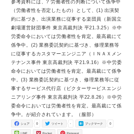
参考資料には、? 労働者性の判断について係争中
（労働者性を否定したもの）として、(1) 出演契
約に基づき、出演業務に従事する楽団員（新国立
劇場運営財団事件 東京高裁判決 平21.3.25）※中
労委命令においては労働者性を肯定。最高裁にて
係争中。(2) 業務委託契約に基づき、修理業務等
に従事するカスタマーエンジニア（ＩＮＡＸメン
テナンス事件 東京高裁判決 平21.9.16）※中労委
命令においては労働者性を肯定。最高裁にて係争
中。(3) 業務委託契約に基づき、修理業務等に従
事するサービス代行店（ビクターサービスエンジ
ニアリング事件 東京高裁判決 平22.8.26）※中労
委命令においては労働者性を肯定。最高裁にて係
争中。が紹介されています。（服部）
0
-
0
シェア
ツイート
ブックマーク
LINE
Pocket
Pinterest