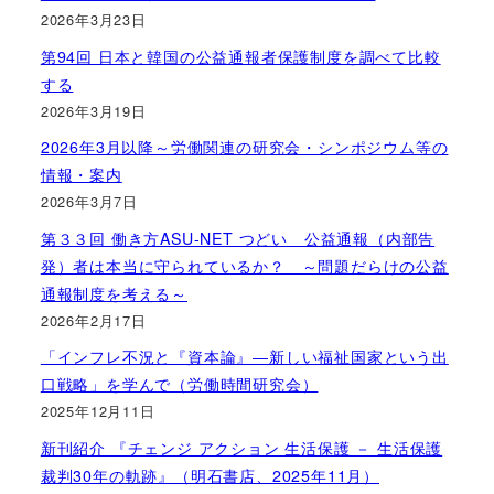
2026年3月23日
第94回 日本と韓国の公益通報者保護制度を調べて比較
する
2026年3月19日
2026年3月以降～労働関連の研究会・シンポジウム等の
情報・案内
2026年3月7日
第３３回 働き方ASU-NET つどい 公益通報（内部告
発）者は本当に守られているか？ ～問題だらけの公益
通報制度を考える～
2026年2月17日
「インフレ不況と『資本論』―新しい福祉国家という出
口戦略」を学んで（労働時間研究会）
2025年12月11日
新刊紹介 『チェンジ アクション 生活保護 － 生活保護
裁判30年の軌跡』（明石書店、2025年11月）