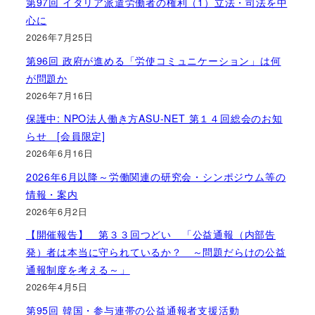
第97回 イタリア派遣労働者の権利（1）立法・司法を中
心に
2026年7月25日
第96回 政府が進める「労使コミュニケーション」は何
が問題か
2026年7月16日
保護中: NPO法人働き方ASU-NET 第１４回総会のお知
らせ [会員限定]
2026年6月16日
2026年6月以降～労働関連の研究会・シンポジウム等の
情報・案内
2026年6月2日
【開催報告】 第３３回つどい 「公益通報（内部告
発）者は本当に守られているか？ ～問題だらけの公益
通報制度を考える～」
2026年4月5日
第95回 韓国・参与連帯の公益通報者支援活動