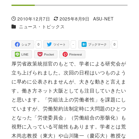
2010年12月7日
2025年8月9日
ASU-NET
投稿日
更新日
著
カテゴリー
ニュース・トピックス
者
0
-
0
シェア
ツイート
ブックマーク
LINE
Pocket
Pinterest
厚労省政策統括官のもとで、学者による研究会が
立ち上げられました。次回の日程はいつものよう
に早めに公表されませんが、大きな動きと言えま
す。働き方ネット大阪としても注目していきたい
と思います。「労組法上の労働者性」を課題にし
ていますが、労働契約法制定時に大問題のひとつ
となった「労使委員会」（労働組合の形骸化）も
視野に入っている可能性もあります。学者とは荒
木尚志教授（東大）や山川隆一（慶応大）教授な