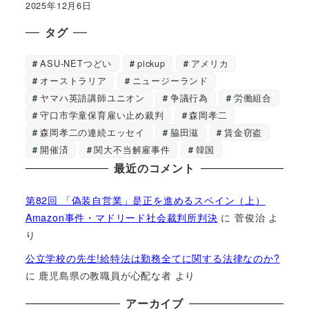
2025年12月6日
タグ
ASU-NETつどい
pickup
アメリカ
オーストラリア
ニュージーランド
ヤマハ英語講師ユニオン
争議行為
労働組合
守口市学童保育雇い止め裁判
森岡孝二
森岡孝二の連続エッセイ
脇田滋
賃金窃盗
開催済
関大不当解雇事件
韓国
最近のコメント
第82回 「偽装自営業」是正を進めるスペイン（上）
Amazon事件・マドリード社会裁判所判決
に
菅俊治
よ
り
公立学校の先生!給特法は勤務全てに関する法律なのか?
に
鹿児島県の教職員が心配な者
より
アーカイブ