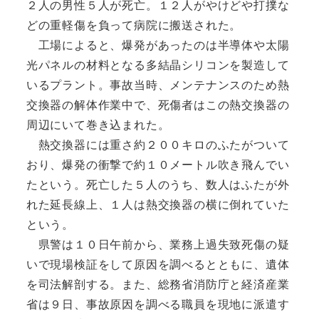
２人の男性５人が死亡。１２人がやけどや打撲な
どの重軽傷を負って病院に搬送された。
工場によると、爆発があったのは半導体や太陽
光パネルの材料となる多結晶シリコンを製造して
いるプラント。事故当時、メンテナンスのため熱
交換器の解体作業中で、死傷者はこの熱交換器の
周辺にいて巻き込まれた。
熱交換器には重さ約２００キロのふたがついて
おり、爆発の衝撃で約１０メートル吹き飛んでい
たという。死亡した５人のうち、数人はふたが外
れた延長線上、１人は熱交換器の横に倒れていた
という。
県警は１０日午前から、業務上過失致死傷の疑
いで現場検証をして原因を調べるとともに、遺体
を司法解剖する。また、総務省消防庁と経済産業
省は９日、事故原因を調べる職員を現地に派遣す