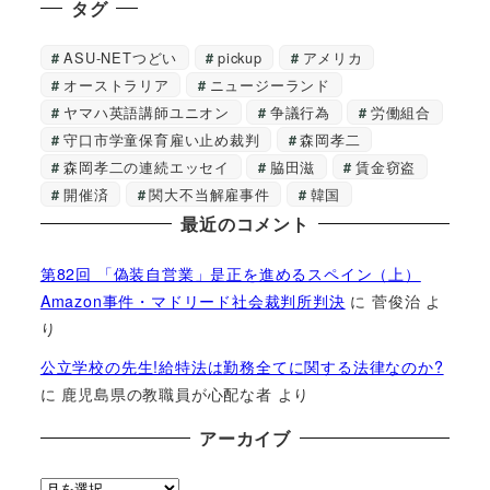
タグ
ASU-NETつどい
pickup
アメリカ
オーストラリア
ニュージーランド
ヤマハ英語講師ユニオン
争議行為
労働組合
守口市学童保育雇い止め裁判
森岡孝二
森岡孝二の連続エッセイ
脇田滋
賃金窃盗
開催済
関大不当解雇事件
韓国
最近のコメント
第82回 「偽装自営業」是正を進めるスペイン（上）
Amazon事件・マドリード社会裁判所判決
に
菅俊治
よ
り
公立学校の先生!給特法は勤務全てに関する法律なのか?
に
鹿児島県の教職員が心配な者
より
アーカイブ
ア