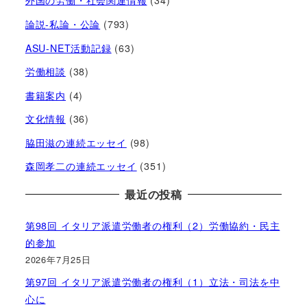
外国の労働・社会関連情報
(34)
論説-私論・公論
(793)
ASU-NET活動記録
(63)
労働相談
(38)
書籍案内
(4)
文化情報
(36)
脇田滋の連続エッセイ
(98)
森岡孝二の連続エッセイ
(351)
最近の投稿
第98回 イタリア派遣労働者の権利（2）労働協約・民主
的参加
2026年7月25日
第97回 イタリア派遣労働者の権利（1）立法・司法を中
心に