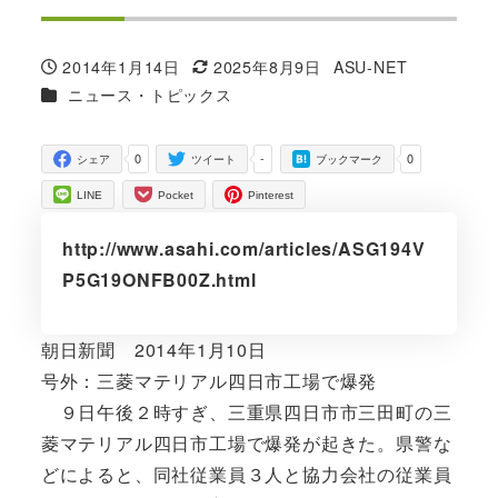
2014年1月14日
2025年8月9日
ASU-NET
投稿日
更新日
著
カテゴリー
ニュース・トピックス
者
0
-
0
シェア
ツイート
ブックマーク
LINE
Pocket
Pinterest
http://www.asahi.com/articles/ASG194V
P5G19ONFB00Z.html
朝日新聞 2014年1月10日
号外：三菱マテリアル四日市工場で爆発
９日午後２時すぎ、三重県四日市市三田町の三
菱マテリアル四日市工場で爆発が起きた。県警な
どによると、同社従業員３人と協力会社の従業員