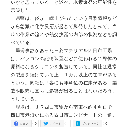
いかと思っている」と述べ、水素爆発の可能性を
示唆した。
県警は、炎が一瞬上がったという目撃情報など
から急激に化学反応が起きて爆発したとみて、当
時の作業の流れや熱交換器の内部の状況などを調
べている。
爆発事故があった三菱マテリアル四日市工場
は、パソコンの記憶装置などに使われる半導体の
原料になるシリコンを製造している。同社は通常
の製造を続けている上、１カ月以上の在庫がある
という。同社は「客にも年単位の在庫がある。製
造や販売に直ちに影響が出ることはないだろう」
としている。
現場は、ＪＲ四日市駅から南東へ約４キロで、
四日市港沿いにある四日市コンビナートの一角。
0
-
0
シェア
ツイート
ブックマーク