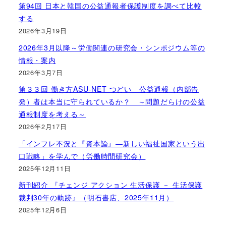
第94回 日本と韓国の公益通報者保護制度を調べて比較
する
2026年3月19日
2026年3月以降～労働関連の研究会・シンポジウム等の
情報・案内
2026年3月7日
第３３回 働き方ASU-NET つどい 公益通報（内部告
発）者は本当に守られているか？ ～問題だらけの公益
通報制度を考える～
2026年2月17日
「インフレ不況と『資本論』―新しい福祉国家という出
口戦略」を学んで（労働時間研究会）
2025年12月11日
新刊紹介 『チェンジ アクション 生活保護 － 生活保護
裁判30年の軌跡』（明石書店、2025年11月）
2025年12月6日