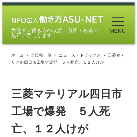
メ
イ
ン
労働者の働き方の改善、貧困・格差の
MENU
コ
是正に寄与します
ン
テ
ホーム
全投稿一覧
ニュース・トピックス
三菱マテ
ン
リアル四日市工場で爆発 ５人死亡、１２人けが
ツ
へ
移
三菱マテリアル四日市
動
工場で爆発 ５人死
亡、１２人けが