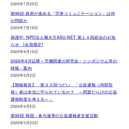
2026年7月25日
第96回 政府が進める「労使コミュニケーション」は何
が問題か
2026年7月16日
保護中: NPO法人働き方ASU-NET 第１４回総会のお知
らせ [会員限定]
2026年6月16日
2026年6月以降～労働関連の研究会・シンポジウム等の
情報・案内
2026年6月2日
【開催報告】 第３３回つどい 「公益通報（内部告
発）者は本当に守られているか？ ～問題だらけの公益
通報制度を考える～」
2026年4月5日
第95回 韓国・参与連帯の公益通報者支援活動
2026年3月23日