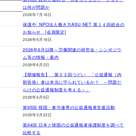
は何が問題か
2026年7月16日
保護中: NPO法人働き方ASU-NET 第１４回総会の
お知らせ [会員限定]
2026年6月16日
2026年6月以降～労働関連の研究会・シンポジウ
ム等の情報・案内
2026年6月2日
【開催報告】 第３３回つどい 「公益通報（内
部告発）者は本当に守られているか？ ～問題だ
らけの公益通報制度を考える～」
2026年4月5日
第95回 韓国・参与連帯の公益通報者支援活動
2026年3月23日
第94回 日本と韓国の公益通報者保護制度を調べて
比較する