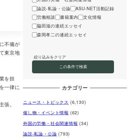
論説-私論・公論
ASU-NET活動記録
労働相談
書籍案内
文化情報
脇田滋の連続エッセイ
森岡孝二の連続エッセイ
に不備が
て東京地
絞り込みをクリア
この条件で検索
業を担
を一律に
カテゴリー
ニュース・トピックス
(6,130)
主張。
催し物・イベント情報
(62)
外国の労働・社会関連情報
(34)
論説-私論・公論
(793)