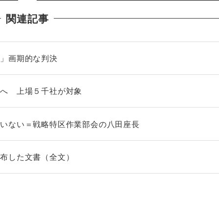
関連記事
る」画期的な判決
化へ 上場５千社が対象
ていない＝戦略特区作業部会の八田座長
配布した文書（全文）