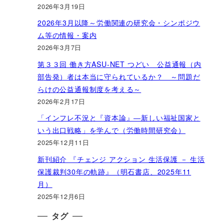
2026年3月19日
2026年3月以降～労働関連の研究会・シンポジウ
ム等の情報・案内
2026年3月7日
第３３回 働き方ASU-NET つどい 公益通報（内
部告発）者は本当に守られているか？ ～問題だ
らけの公益通報制度を考える～
2026年2月17日
「インフレ不況と『資本論』―新しい福祉国家と
いう出口戦略」を学んで（労働時間研究会）
2025年12月11日
新刊紹介 『チェンジ アクション 生活保護 － 生活
保護裁判30年の軌跡』（明石書店、2025年11
月）
2025年12月6日
タグ