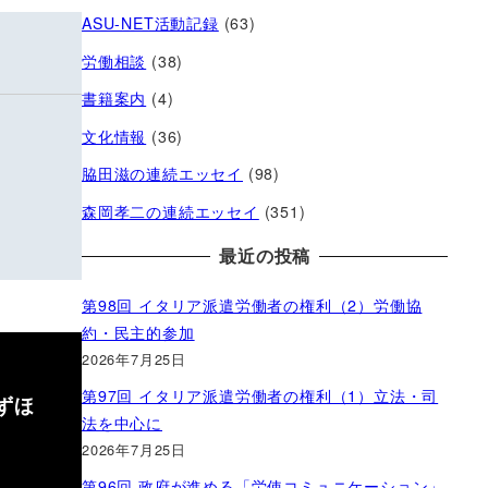
ASU-NET活動記録
(63)
労働相談
(38)
書籍案内
(4)
文化情報
(36)
脇田滋の連続エッセイ
(98)
森岡孝二の連続エッセイ
(351)
最近の投稿
第98回 イタリア派遣労働者の権利（2）労働協
約・民主的参加
2026年7月25日
第97回 イタリア派遣労働者の権利（1）立法・司
ずほ
法を中心に
2026年7月25日
第96回 政府が進める「労使コミュニケーション」