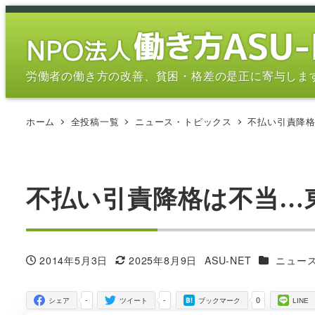
メ
イ
ン
コ
労働者の働き方の改善、貧困・格差の是正に寄与しま
ン
テ
ホーム
全投稿一覧
ニュース・トピックス
不払い引責降
ン
ツ
へ
移
不払い引責降格は不当…
動
カテゴリー
2014年5月3日
2025年8月9日
ASU-NET
ニュー
投稿日
更新日
著
者
-
-
0
シェア
ツイート
ブックマーク
LINE