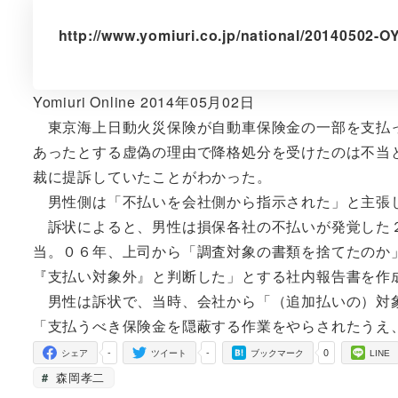
http://www.yomiuri.co.jp/national/20140502-
Yomiuri Online 2014年05月02日
東京海上日動火災保険が自動車保険金の一部を支払っ
あったとする虚偽の理由で降格処分を受けたのは不当
裁に提訴していたことがわかった。
男性側は「不払いを会社側から指示された」と主張
訴状によると、男性は損保各社の不払いが発覚した２
当。０６年、上司から「調査対象の書類を捨てたのか
『支払い対象外』と判断した」とする社内報告書を作
男性は訴状で、当時、会社から「（追加払いの）対象
「支払うべき保険金を隠蔽する作業をやらされたうえ
-
-
0
シェア
ツイート
ブックマーク
LINE
森岡孝二