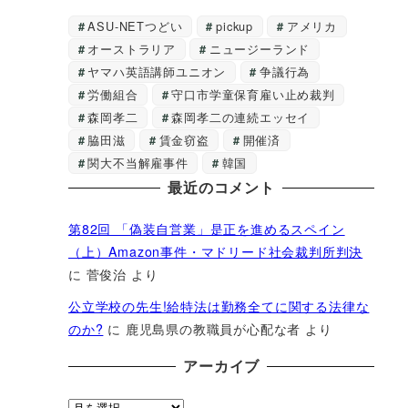
ASU-NETつどい
pickup
アメリカ
オーストラリア
ニュージーランド
ヤマハ英語講師ユニオン
争議行為
労働組合
守口市学童保育雇い止め裁判
森岡孝二
森岡孝二の連続エッセイ
脇田滋
賃金窃盗
開催済
関大不当解雇事件
韓国
最近のコメント
第82回 「偽装自営業」是正を進めるスペイン
（上）Amazon事件・マドリード社会裁判所判決
に
菅俊治
より
公立学校の先生!給特法は勤務全てに関する法律な
のか?
に
鹿児島県の教職員が心配な者
より
アーカイブ
ア