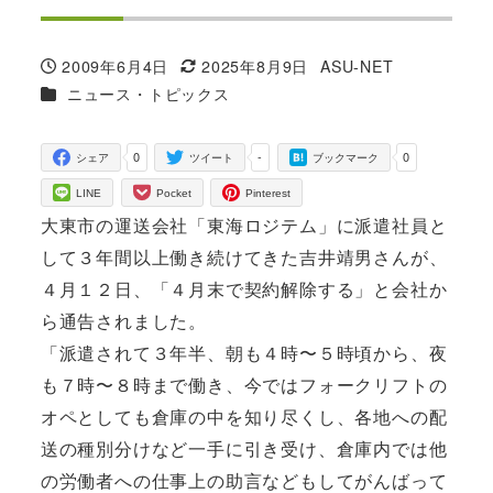
2009年6月4日
2025年8月9日
ASU-NET
投稿日
更新日
著
カテゴリー
ニュース・トピックス
者
0
-
0
シェア
ツイート
ブックマーク
LINE
Pocket
Pinterest
大東市の運送会社「東海ロジテム」に派遣社員と
して３年間以上働き続けてきた吉井靖男さんが、
４月１２日、「４月末で契約解除する」と会社か
ら通告されました。
「派遣されて３年半、朝も４時〜５時頃から、夜
も７時〜８時まで働き、今ではフォークリフトの
オペとしても倉庫の中を知り尽くし、各地への配
送の種別分けなど一手に引き受け、倉庫内では他
の労働者への仕事上の助言などもしてがんばって