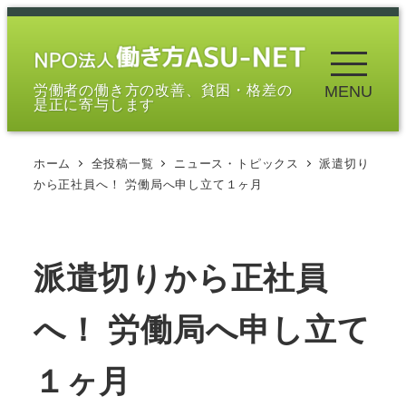
メ
イ
ン
労働者の働き方の改善、貧困・格差の
MENU
コ
是正に寄与します
ン
テ
ホーム
全投稿一覧
ニュース・トピックス
派遣切り
ン
から正社員へ！ 労働局へ申し立て１ヶ月
ツ
へ
移
派遣切りから正社員
動
へ！ 労働局へ申し立て
１ヶ月