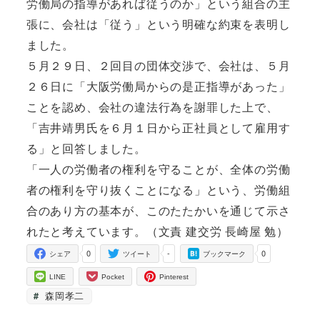
労働局の指導があれば従うのか」という組合の主
張に、会社は「従う」という明確な約束を表明し
ました。
５月２９日、２回目の団体交渉で、会社は、５月
２６日に「大阪労働局からの是正指導があった」
ことを認め、会社の違法行為を謝罪した上で、
「吉井靖男氏を６月１日から正社員として雇用す
る」と回答しました。
「一人の労働者の権利を守ることが、全体の労働
者の権利を守り抜くことになる」という、労働組
合のあり方の基本が、このたたかいを通じて示さ
れたと考えています。（文責 建交労 長崎屋 勉）
0
-
0
シェア
ツイート
ブックマーク
LINE
Pocket
Pinterest
森岡孝二