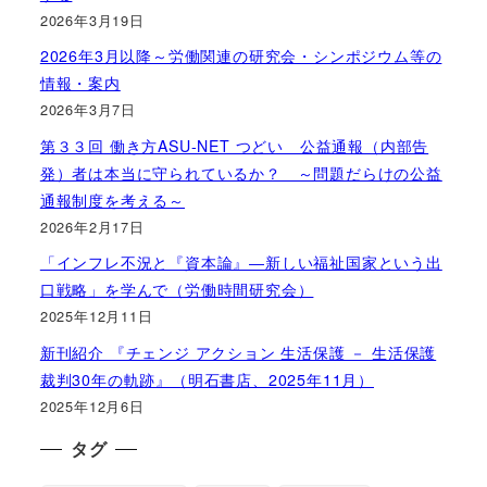
2026年3月19日
2026年3月以降～労働関連の研究会・シンポジウム等の
情報・案内
2026年3月7日
第３３回 働き方ASU-NET つどい 公益通報（内部告
発）者は本当に守られているか？ ～問題だらけの公益
通報制度を考える～
2026年2月17日
「インフレ不況と『資本論』―新しい福祉国家という出
口戦略」を学んで（労働時間研究会）
2025年12月11日
新刊紹介 『チェンジ アクション 生活保護 － 生活保護
裁判30年の軌跡』（明石書店、2025年11月）
2025年12月6日
タグ