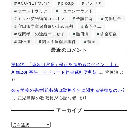
ASU-NETつどい
pickup
アメリカ
オーストラリア
ニュージーランド
ヤマハ英語講師ユニオン
争議行為
労働組合
守口市学童保育雇い止め裁判
森岡孝二
森岡孝二の連続エッセイ
脇田滋
賃金窃盗
開催済
関大不当解雇事件
韓国
最近のコメント
第82回 「偽装自営業」是正を進めるスペイン（上）
Amazon事件・マドリード社会裁判所判決
に
菅俊治
よ
り
公立学校の先生!給特法は勤務全てに関する法律なのか?
に
鹿児島県の教職員が心配な者
より
アーカイブ
ア
ー