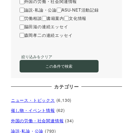
外国の労働・社会関連情報
論説-私論・公論
ASU-NET活動記録
労働相談
書籍案内
文化情報
脇田滋の連続エッセイ
森岡孝二の連続エッセイ
絞り込みをクリア
この条件で検索
カテゴリー
ニュース・トピックス
(6,130)
催し物・イベント情報
(62)
外国の労働・社会関連情報
(34)
論説-私論・公論
(793)