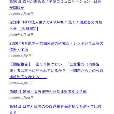
第96回 政府が進める「労使コミュニケーション」は何
が問題か
2026年7月16日
保護中: NPO法人働き方ASU-NET 第１４回総会のお知
らせ [会員限定]
2026年6月16日
2026年6月以降～労働関連の研究会・シンポジウム等の
情報・案内
2026年6月2日
【開催報告】 第３３回つどい 「公益通報（内部告
発）者は本当に守られているか？ ～問題だらけの公益
通報制度を考える～」
2026年4月5日
第95回 韓国・参与連帯の公益通報者支援活動
2026年3月23日
第94回 日本と韓国の公益通報者保護制度を調べて比較
する