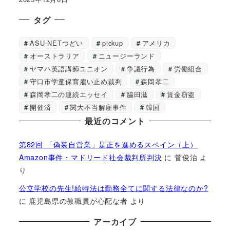
タグ
ASU-NETつどい
pickup
アメリカ
オーストラリア
ニュージーランド
ヤマハ英語講師ユニオン
争議行為
労働組合
守口市学童保育雇い止め裁判
森岡孝二
森岡孝二の連続エッセイ
脇田滋
賃金窃盗
開催済
関大不当解雇事件
韓国
最近のコメント
第82回 「偽装自営業」是正を進めるスペイン（上）
Amazon事件・マドリード社会裁判所判決
に
菅俊治
よ
り
公立学校の先生!給特法は勤務全てに関する法律なのか?
に
鹿児島県の教職員が心配な者
より
アーカイブ