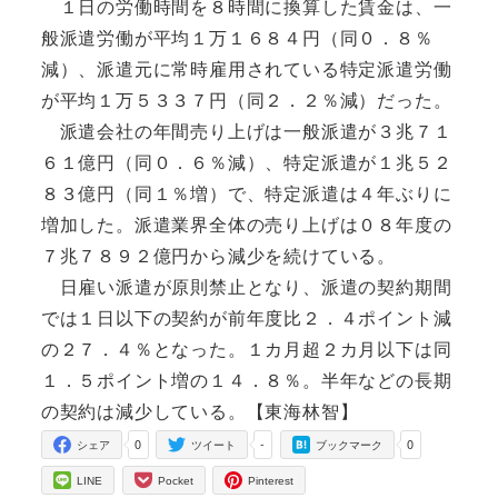
１日の労働時間を８時間に換算した賃金は、一
般派遣労働が平均１万１６８４円（同０．８％
減）、派遣元に常時雇用されている特定派遣労働
が平均１万５３３７円（同２．２％減）だった。
派遣会社の年間売り上げは一般派遣が３兆７１
６１億円（同０．６％減）、特定派遣が１兆５２
８３億円（同１％増）で、特定派遣は４年ぶりに
増加した。派遣業界全体の売り上げは０８年度の
７兆７８９２億円から減少を続けている。
日雇い派遣が原則禁止となり、派遣の契約期間
では１日以下の契約が前年度比２．４ポイント減
の２７．４％となった。１カ月超２カ月以下は同
１．５ポイント増の１４．８％。半年などの長期
の契約は減少している。【東海林智】
0
-
0
シェア
ツイート
ブックマーク
LINE
Pocket
Pinterest