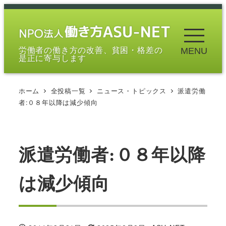
メ
イ
ン
労働者の働き方の改善、貧困・格差の
MENU
コ
是正に寄与します
ン
テ
ホーム
全投稿一覧
ニュース・トピックス
派遣労働
ン
者:０８年以降は減少傾向
ツ
へ
移
派遣労働者:０８年以降
動
は減少傾向