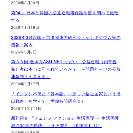
2026年3月23日
第94回 日本と韓国の公益通報者保護制度を調べて比較
する
2026年3月19日
2026年3月以降～労働関連の研究会・シンポジウム等の
情報・案内
2026年3月7日
第３３回 働き方ASU-NET つどい 公益通報（内部告
発）者は本当に守られているか？ ～問題だらけの公益
通報制度を考える～
2026年2月17日
「インフレ不況と『資本論』―新しい福祉国家という出
口戦略」を学んで（労働時間研究会）
2025年12月11日
新刊紹介 『チェンジ アクション 生活保護 － 生活保護
裁判30年の軌跡』（明石書店、2025年11月）
2025年12月6日