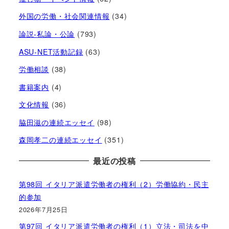
外国の労働・社会関連情報
(34)
論説-私論・公論
(793)
ASU-NET活動記録
(63)
労働相談
(38)
書籍案内
(4)
文化情報
(36)
脇田滋の連続エッセイ
(98)
森岡孝二の連続エッセイ
(351)
最近の投稿
第98回 イタリア派遣労働者の権利（2）労働協約・民主
的参加
2026年7月25日
第97回 イタリア派遣労働者の権利（1）立法・司法を中