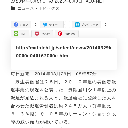
2014年3月31日
2025年8月9日
ASU-NET
投稿日
更新日
著
カテゴリー
ニュース・トピックス
者
0
-
0
シェア
ツイート
ブックマーク
LINE
Pocket
Pinterest
http://mainichi.jp/select/news/20140329k
0000e040162000c.html
毎日新聞 2014年03月29日 08時57分
厚生労働省は２８日、２０１２年度の労働者派
遣事業の現況を公表した。無期雇用や１年以上の
派遣が見込まれる人と、派遣会社に登録した人を
合わせた派遣労働者は約２４５万人（前年度比
６．３％減）で、０８年のリーマン・ショック以
降の減少傾向が続いている。