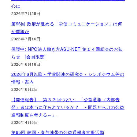
心に
2026年7月25日
第96回 政府が進める「労使コミュニケーション」は何
が問題か
2026年7月16日
保護中: NPO法人働き方ASU-NET 第１４回総会のお知
らせ [会員限定]
2026年6月16日
2026年6月以降～労働関連の研究会・シンポジウム等の
情報・案内
2026年6月2日
【開催報告】 第３３回つどい 「公益通報（内部告
発）者は本当に守られているか？ ～問題だらけの公益
通報制度を考える～」
2026年4月5日
第95回 韓国・参与連帯の公益通報者支援活動