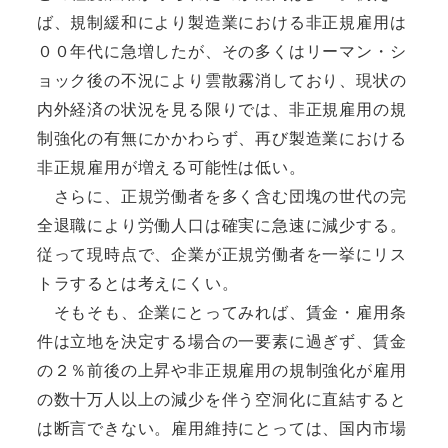
ば、規制緩和により製造業における非正規雇用は
００年代に急増したが、その多くはリーマン・シ
ョック後の不況により雲散霧消しており、現状の
内外経済の状況を見る限りでは、非正規雇用の規
制強化の有無にかかわらず、再び製造業における
非正規雇用が増える可能性は低い。
さらに、正規労働者を多く含む団塊の世代の完
全退職により労働人口は確実に急速に減少する。
従って現時点で、企業が正規労働者を一挙にリス
トラするとは考えにくい。
そもそも、企業にとってみれば、賃金・雇用条
件は立地を決定する場合の一要素に過ぎず、賃金
の２％前後の上昇や非正規雇用の規制強化が雇用
の数十万人以上の減少を伴う空洞化に直結すると
は断言できない。雇用維持にとっては、国内市場