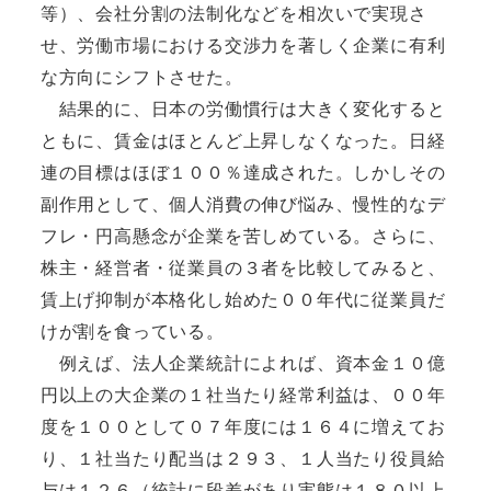
等）、会社分割の法制化などを相次いで実現さ
せ、労働市場における交渉力を著しく企業に有利
な方向にシフトさせた。
結果的に、日本の労働慣行は大きく変化すると
ともに、賃金はほとんど上昇しなくなった。日経
連の目標はほぼ１００％達成された。しかしその
副作用として、個人消費の伸び悩み、慢性的なデ
フレ・円高懸念が企業を苦しめている。さらに、
株主・経営者・従業員の３者を比較してみると、
賃上げ抑制が本格化し始めた００年代に従業員だ
けが割を食っている。
例えば、法人企業統計によれば、資本金１０億
円以上の大企業の１社当たり経常利益は、００年
度を１００として０７年度には１６４に増えてお
り、１社当たり配当は２９３、１人当たり役員給
与は１２６（統計に段差があり実態は１８０以上