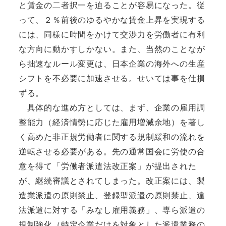
と賃金の二者択一を迫ることが容易になった。従
って、２％前後のゆるやかな賃金上昇を実現する
には、同様に時間をかけて交渉力を労働者に有利
な方向に動かすしかない。また、当然のことなが
ら拙速なルール変更は、日本企業の海外への生産
シフトを不必要に加速させる。せいては事を仕損
ずる。
具体的な進め方としては、まず、企業の雇用調
整能力（経済情勢に応じた雇用増減余地）を著し
く高めた非正規労働者に関する規制緩和の流れを
逆転させる必要がある。先の通常国会に労使の合
意を得て「労働者派遣法改正案」が提出された
が、継続審議とされてしまった。改正案には、製
造業派遣の原則禁止、登録型派遣の原則禁止、違
法派遣に対する「みなし雇用義務」、専ら派遣の
規制強化（特定企業だけを対象とした派遣業務の