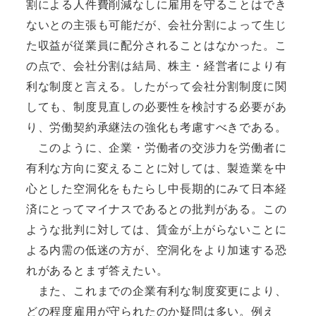
割による人件費削減なしに雇用を守ることはでき
ないとの主張も可能だが、会社分割によって生じ
た収益が従業員に配分されることはなかった。こ
の点で、会社分割は結局、株主・経営者により有
利な制度と言える。したがって会社分割制度に関
しても、制度見直しの必要性を検討する必要があ
り、労働契約承継法の強化も考慮すべきである。
このように、企業・労働者の交渉力を労働者に
有利な方向に変えることに対しては、製造業を中
心とした空洞化をもたらし中長期的にみて日本経
済にとってマイナスであるとの批判がある。この
ような批判に対しては、賃金が上がらないことに
よる内需の低迷の方が、空洞化をより加速する恐
れがあるとまず答えたい。
また、これまでの企業有利な制度変更により、
どの程度雇用が守られたのか疑問は多い。例え