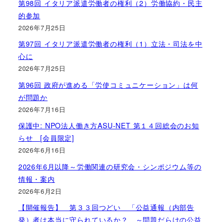
第98回 イタリア派遣労働者の権利（2）労働協約・民主
的参加
2026年7月25日
第97回 イタリア派遣労働者の権利（1）立法・司法を中
心に
2026年7月25日
第96回 政府が進める「労使コミュニケーション」は何
が問題か
2026年7月16日
保護中: NPO法人働き方ASU-NET 第１４回総会のお知
らせ [会員限定]
2026年6月16日
2026年6月以降～労働関連の研究会・シンポジウム等の
情報・案内
2026年6月2日
【開催報告】 第３３回つどい 「公益通報（内部告
発）者は本当に守られているか？ ～問題だらけの公益