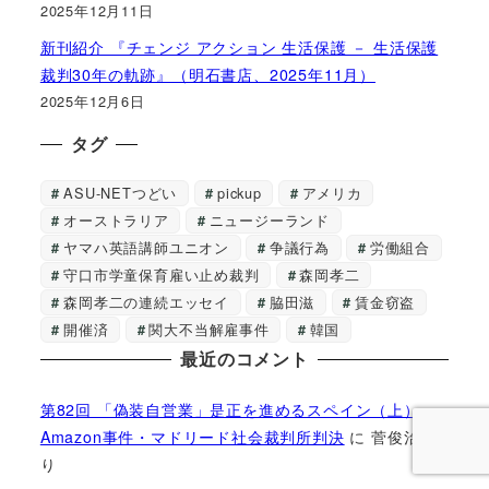
2025年12月11日
新刊紹介 『チェンジ アクション 生活保護 － 生活保護
裁判30年の軌跡』（明石書店、2025年11月）
2025年12月6日
タグ
ASU-NETつどい
pickup
アメリカ
オーストラリア
ニュージーランド
ヤマハ英語講師ユニオン
争議行為
労働組合
守口市学童保育雇い止め裁判
森岡孝二
森岡孝二の連続エッセイ
脇田滋
賃金窃盗
開催済
関大不当解雇事件
韓国
最近のコメント
第82回 「偽装自営業」是正を進めるスペイン（上）
Amazon事件・マドリード社会裁判所判決
に
菅俊治
よ
り