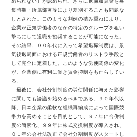
められない）が認められ、さらに退職加算金を募
集時期・所属部署等により差別することも問題な
しとされた。このような判例の積み重ねにより、
企業が正規労働者のなかの特定のグループを狙い
撃ちにして退職を勧奨することが可能になった。
その結果、００年代に入って希望退職制度は、景
気後退局面における正規労働者のリストラ手段と
して完全に定着した。このような労使関係の変化
が、企業側に有利に働き賃金抑制をもたらしてい
る。
最後に、会社分割制度の労使関係に与えた影響
に関しても論議を始めるべきである。９０年代以
降、日本企業の柔軟な組織再編成によって国際競
争力を高めることを目的として、９７年に合併制
度の簡素化、９９年に株式交換制度が導入され、
０１年の会社法改正で会社分割制度がスタートし