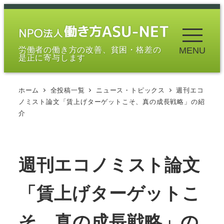
メ
イ
ン
労働者の働き方の改善、貧困・格差の
MENU
コ
是正に寄与します
ン
テ
ホーム
全投稿一覧
ニュース・トピックス
週刊エコ
ン
ノミスト論文「賃上げターゲットこそ、真の成長戦略」の紹
ツ
介
へ
移
動
週刊エコノミスト論文
「賃上げターゲットこ
そ、真の成長戦略」の