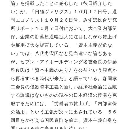
論」を掲載したことに感心した（後日紹介した
い）が、「日経ヴァリタス」１０月１７日号、週
刊エコノミスト１０月２６日号、みずほ総合研究
所リポート１０月７日付において、大企業内部留
保、企業の貯蓄超過幅拡大に注目しながら賃上げ
や雇用拡大を提言している。「資本主義が危な
い」では、八代尚宏氏など見当違いな論もある
が、セブン・アイホールディング名誉会長の伊藤
雅俊氏は「資本主義のあり方を公益という観点か
ら再考すべき時代が来た」と語っている。森岡孝
二会長の強欲資本主義と新しい経済社会論に匹敵
する論議はないものの現在の日本経済の停滞を克
服するためには、「労働者の賃上げ」「内部留保
の活用」という主張が次々に出されている。５６
回目をかぞえる国民春闘を前に、資本主義自身を
問いかける声の高まりを期待したい。