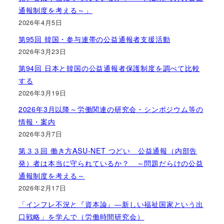
通報制度を考える～」
2026年4月5日
第95回 韓国・参与連帯の公益通報者支援活動
2026年3月23日
第94回 日本と韓国の公益通報者保護制度を調べて比較
する
2026年3月19日
2026年3月以降～労働関連の研究会・シンポジウム等の
情報・案内
2026年3月7日
第３３回 働き方ASU-NET つどい 公益通報（内部告
発）者は本当に守られているか？ ～問題だらけの公益
通報制度を考える～
2026年2月17日
「インフレ不況と『資本論』―新しい福祉国家という出
口戦略」を学んで（労働時間研究会）