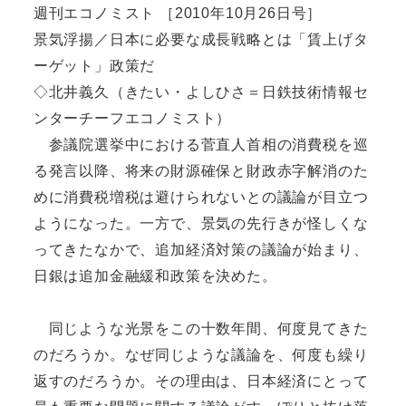
週刊エコノミスト ［2010年10月26日号］
景気浮揚／日本に必要な成長戦略とは「賃上げタ
ーゲット」政策だ
◇北井義久（きたい・よしひさ＝日鉄技術情報セ
ンターチーフエコノミスト）
参議院選挙中における菅直人首相の消費税を巡
る発言以降、将来の財源確保と財政赤字解消のた
めに消費税増税は避けられないとの議論が目立つ
ようになった。一方で、景気の先行きが怪しくな
ってきたなかで、追加経済対策の議論が始まり、
日銀は追加金融緩和政策を決めた。
同じような光景をこの十数年間、何度見てきた
のだろうか。なぜ同じような議論を、何度も繰り
返すのだろうか。その理由は、日本経済にとって