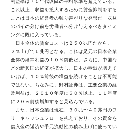
利益率は７０年代以降の平均水準を超えている。
これ以上、収益を拡大するために賃金抑制をする
ことは日本の経営者の独り善がりな発想だ。収益
のパイの分け前を労働者へ分け与えるべきタイミ
ングに既に入っている。
日本全体の賃金コストは２５０兆円だから、
２％上げて５兆円となる。これは足元の日本企業
全体の経常利益の１０％前後だ。さらに、中国な
どの新興国の経済が拡大し、日本の輸出が増えて
いけば、１０％前後の増益を続けることは不可能
ではない。ちなみに、野村証券は、主要企業の経
常利益は、２０１０年度に５０％以上、１１年度
に２０％前後増加すると見込んでいる。
また、日本企業は現在、３０兆〜４０兆円のフ
リーキャッシュフローを抱えており、その資金を
借入金の返済や手元流動性の積み上げに使ってい