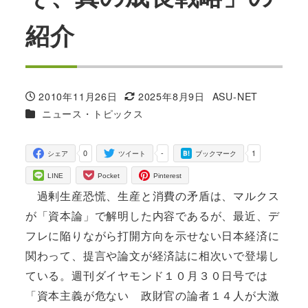
紹介
2010年11月26日
2025年8月9日
ASU-NET
投稿日
更新日
著
カテゴリー
ニュース・トピックス
者
0
-
1
シェア
ツイート
ブックマーク
LINE
Pocket
Pinterest
過剰生産恐慌、生産と消費の矛盾は、マルクス
が「資本論」で解明した内容であるが、最近、デ
フレに陥りながら打開方向を示せない日本経済に
関わって、提言や論文が経済誌に相次いで登場し
ている。週刊ダイヤモンド１０月３０日号では
「資本主義が危ない 政財官の論者１４人が大激