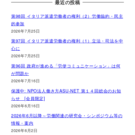
最近の投稿
第98回 イタリア派遣労働者の権利（2）労働協約・民主
的参加
2026年7月25日
第97回 イタリア派遣労働者の権利（1）立法・司法を中
心に
2026年7月25日
第96回 政府が進める「労使コミュニケーション」は何
が問題か
2026年7月16日
保護中: NPO法人働き方ASU-NET 第１４回総会のお知
らせ [会員限定]
2026年6月16日
2026年6月以降～労働関連の研究会・シンポジウム等の
情報・案内
2026年6月2日