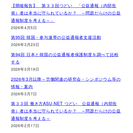
【開催報告】 第３３回つどい 「公益通報（内部告
発）者は本当に守られているか？ ～問題だらけの公益
通報制度を考える～」
2026年4月5日
第95回 韓国・参与連帯の公益通報者支援活動
2026年3月23日
第94回 日本と韓国の公益通報者保護制度を調べて比較
する
2026年3月19日
2026年3月以降～労働関連の研究会・シンポジウム等の
情報・案内
2026年3月7日
第３３回 働き方ASU-NET つどい 公益通報（内部告
発）者は本当に守られているか？ ～問題だらけの公益
通報制度を考える～
2026年2月17日