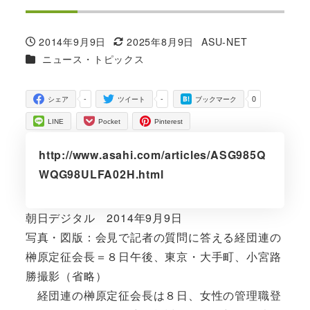
2014年9月9日
2025年8月9日
ASU-NET
投稿日
更新日
著
カテゴリー
ニュース・トピックス
者
-
-
0
シェア
ツイート
ブックマーク
LINE
Pocket
Pinterest
http://www.asahi.com/articles/ASG985Q
WQG98ULFA02H.html
朝日デジタル 2014年9月9日
写真・図版：会見で記者の質問に答える経団連の
榊原定征会長＝８日午後、東京・大手町、小宮路
勝撮影（省略）
経団連の榊原定征会長は８日、女性の管理職登