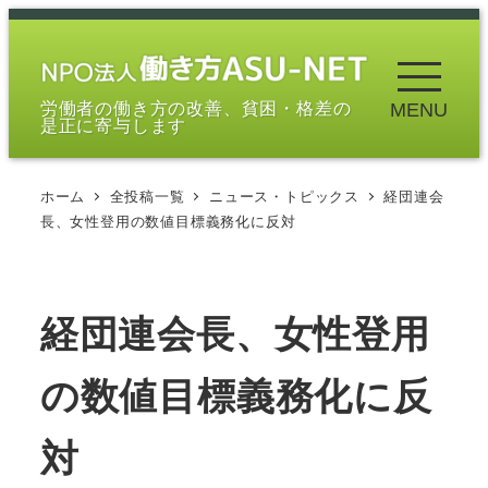
メ
イ
ン
労働者の働き方の改善、貧困・格差の
MENU
コ
是正に寄与します
ン
テ
ホーム
全投稿一覧
ニュース・トピックス
経団連会
ン
長、女性登用の数値目標義務化に反対
ツ
へ
移
経団連会長、女性登用
動
の数値目標義務化に反
対