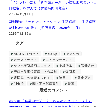
「インフレ不況と『資本論』―新しい福祉国家という出
口戦略」を学んで（労働時間研究会）
2025年12月11日
新刊紹介 『チェンジ アクション 生活保護 － 生活保護
裁判30年の軌跡』（明石書店、2025年11月）
2025年12月6日
タグ
ASU-NETつどい
pickup
アメリカ
オーストラリア
ニュージーランド
ヤマハ英語講師ユニオン
争議行為
労働組合
守口市学童保育雇い止め裁判
森岡孝二
森岡孝二の連続エッセイ
脇田滋
賃金窃盗
開催済
関大不当解雇事件
韓国
最近のコメント
第82回 「偽装自営業」是正を進めるスペイン（上）
Amazon事件・マドリード社会裁判所判決
に
菅俊治
よ