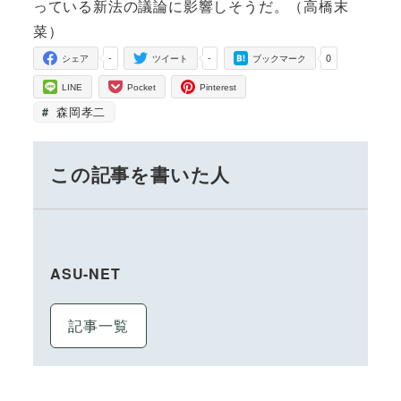
っている新法の議論に影響しそうだ。（高橋末
菜）
-
-
0
シェア
ツイート
ブックマーク
LINE
Pocket
Pinterest
森岡孝二
この記事を書いた人
ASU-NET
記事一覧