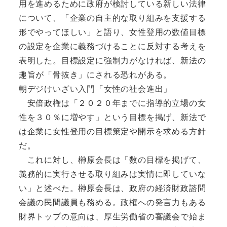
用を進めるために政府が検討している新しい法律
について、「企業の自主的な取り組みを支援する
形でやってほしい」と語り、女性登用の数値目標
の設定を企業に義務づけることに反対する考えを
表明した。目標設定に強制力がなければ、新法の
趣旨が「骨抜き」にされる恐れがある。
朝デジけいざい入門「女性の社会進出」
安倍政権は「２０２０年までに指導的立場の女
性を３０％に増やす」という目標を掲げ、新法で
は企業に女性登用の目標策定や開示を求める方針
だ。
これに対し、榊原会長は「数の目標を掲げて、
義務的に実行させる取り組みは実情に即していな
い」と述べた。榊原会長は、政府の経済財政諮問
会議の民間議員も務める。政権への発言力もある
財界トップの意向は、厚生労働省の審議会で始ま