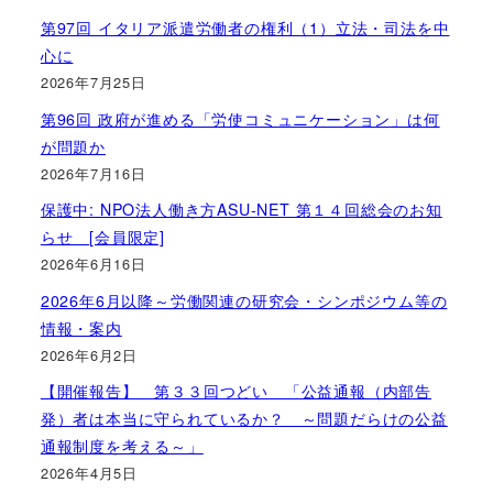
第97回 イタリア派遣労働者の権利（1）立法・司法を中
心に
2026年7月25日
第96回 政府が進める「労使コミュニケーション」は何
が問題か
2026年7月16日
保護中: NPO法人働き方ASU-NET 第１４回総会のお知
らせ [会員限定]
2026年6月16日
2026年6月以降～労働関連の研究会・シンポジウム等の
情報・案内
2026年6月2日
【開催報告】 第３３回つどい 「公益通報（内部告
発）者は本当に守られているか？ ～問題だらけの公益
通報制度を考える～」
2026年4月5日