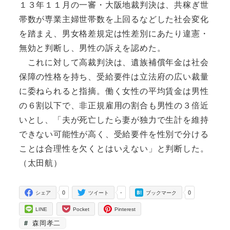
１３年１１月の一審・大阪地裁判決は、共稼ぎ世
帯数が専業主婦世帯数を上回るなどした社会変化
を踏まえ、男女格差規定は性差別にあたり違憲・
無効と判断し、男性の訴えを認めた。
これに対して高裁判決は、遺族補償年金は社会
保障の性格を持ち、受給要件は立法府の広い裁量
に委ねられると指摘。働く女性の平均賃金は男性
の６割以下で、非正規雇用の割合も男性の３倍近
いとし、「夫が死亡したら妻が独力で生計を維持
できない可能性が高く、受給要件を性別で分ける
ことは合理性を欠くとはいえない」と判断した。
（太田航）
0
-
0
シェア
ツイート
ブックマーク
LINE
Pocket
Pinterest
森岡孝二