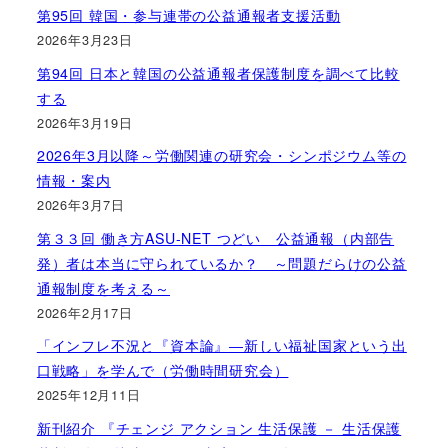
第95回 韓国・参与連帯の公益通報者支援活動
2026年3月23日
第94回 日本と韓国の公益通報者保護制度を調べて比較
する
2026年3月19日
2026年3月以降～労働関連の研究会・シンポジウム等の
情報・案内
2026年3月7日
第３３回 働き方ASU-NET つどい 公益通報（内部告
発）者は本当に守られているか？ ～問題だらけの公益
通報制度を考える～
2026年2月17日
「インフレ不況と『資本論』―新しい福祉国家という出
口戦略」を学んで（労働時間研究会）
2025年12月11日
新刊紹介 『チェンジ アクション 生活保護 － 生活保護