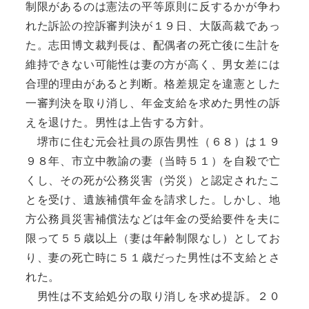
制限があるのは憲法の平等原則に反するかが争わ
れた訴訟の控訴審判決が１９日、大阪高裁であっ
た。志田博文裁判長は、配偶者の死亡後に生計を
維持できない可能性は妻の方が高く、男女差には
合理的理由があると判断。格差規定を違憲とした
一審判決を取り消し、年金支給を求めた男性の訴
えを退けた。男性は上告する方針。
堺市に住む元会社員の原告男性（６８）は１９
９８年、市立中教諭の妻（当時５１）を自殺で亡
くし、その死が公務災害（労災）と認定されたこ
とを受け、遺族補償年金を請求した。しかし、地
方公務員災害補償法などは年金の受給要件を夫に
限って５５歳以上（妻は年齢制限なし）としてお
り、妻の死亡時に５１歳だった男性は不支給とさ
れた。
男性は不支給処分の取り消しを求め提訴。２０