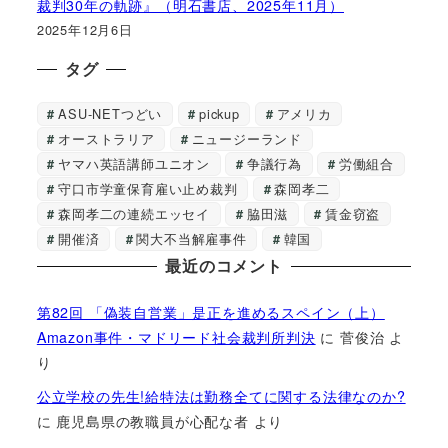
裁判30年の軌跡』（明石書店、2025年11月）
2025年12月6日
タグ
ASU-NETつどい
pickup
アメリカ
オーストラリア
ニュージーランド
ヤマハ英語講師ユニオン
争議行為
労働組合
守口市学童保育雇い止め裁判
森岡孝二
森岡孝二の連続エッセイ
脇田滋
賃金窃盗
開催済
関大不当解雇事件
韓国
最近のコメント
第82回 「偽装自営業」是正を進めるスペイン（上）
Amazon事件・マドリード社会裁判所判決
に
菅俊治
よ
り
公立学校の先生!給特法は勤務全てに関する法律なのか?
に
鹿児島県の教職員が心配な者
より