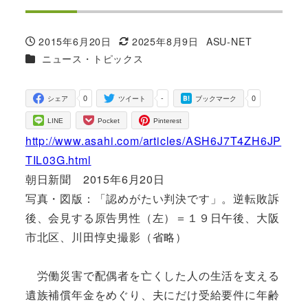
2015年6月20日
2025年8月9日
ASU-NET
投稿日
更新日
著
カテゴリー
ニュース・トピックス
者
0
-
0
シェア
ツイート
ブックマーク
LINE
Pocket
Pinterest
http://www.asahi.com/articles/ASH6J7T4ZH6JP
TIL03G.html
朝日新聞 2015年6月20日
写真・図版：「認めがたい判決です」。逆転敗訴
後、会見する原告男性（左）＝１９日午後、大阪
市北区、川田惇史撮影（省略）
労働災害で配偶者を亡くした人の生活を支える
遺族補償年金をめぐり、夫にだけ受給要件に年齢