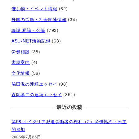
催し物・イベント情報
(62)
外国の労働・社会関連情報
(34)
論説-私論・公論
(793)
ASU-NET活動記録
(63)
労働相談
(38)
書籍案内
(4)
文化情報
(36)
脇田滋の連続エッセイ
(98)
森岡孝二の連続エッセイ
(351)
最近の投稿
第98回 イタリア派遣労働者の権利（2）労働協約・民主
的参加
2026年7月25日