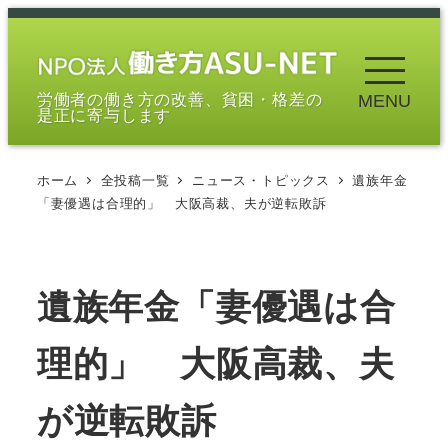
メ
イ
ン
労働者の働き方の改善、貧困・格差の
MENU
コ
是正に寄与します
ン
テ
ホーム
全投稿一覧
ニュース・トピックス
遺族年金
ン
「妻優遇は合理的」 大阪高裁、夫が逆転敗訴
ツ
へ
移
遺族年金「妻優遇は合
動
理的」 大阪高裁、夫
が逆転敗訴