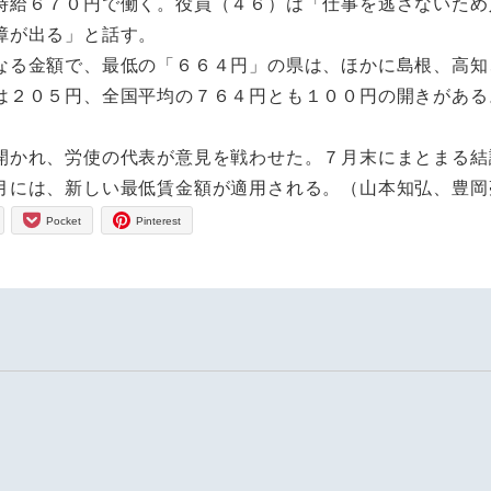
時給６７０円で働く。役員（４６）は「仕事を逃さないため
障が出る」と話す。
る金額で、最低の「６６４円」の県は、ほかに島根、高知
は２０５円、全国平均の７６４円とも１００円の開きがある
かれ、労使の代表が意見を戦わせた。７月末にまとまる結
月には、新しい最低賃金額が適用される。（山本知弘、豊岡
Pocket
Pinterest