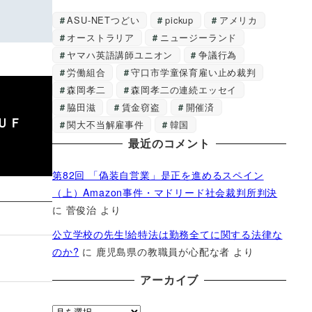
ASU-NETつどい
pickup
アメリカ
オーストラリア
ニュージーランド
ヤマハ英語講師ユニオン
争議行為
労働組合
守口市学童保育雇い止め裁判
森岡孝二
森岡孝二の連続エッセイ
脇田滋
賃金窃盗
開催済
ＵＦ
関大不当解雇事件
韓国
最近のコメント
第82回 「偽装自営業」是正を進めるスペイン
（上）Amazon事件・マドリード社会裁判所判決
に
菅俊治
より
公立学校の先生!給特法は勤務全てに関する法律な
のか?
に
鹿児島県の教職員が心配な者
より
アーカイブ
ア