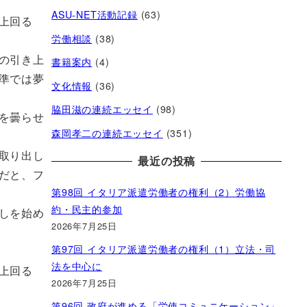
ASU-NET活動記録
(63)
上回る
労働相談
(38)
の引き上
書籍案内
(4)
準では夢
文化情報
(36)
脇田滋の連続エッセイ
(98)
を曇らせ
森岡孝二の連続エッセイ
(351)
取り出し
最近の投稿
だと、フ
第98回 イタリア派遣労働者の権利（2）労働協
約・民主的参加
しを始め
2026年7月25日
第97回 イタリア派遣労働者の権利（1）立法・司
法を中心に
上回る
2026年7月25日
第96回 政府が進める「労使コミュニケーション」