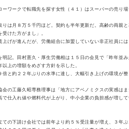
ーワークで転職先を探す女性（４１）はスーパーの売り場
りは月８万５千円ほど。契約も半年更新だ。高齢の両親と
を受けた方がまし」。
上げが進んだが、労働組合に加盟していない非正社員には
明記。田村憲久・厚生労働相は１５日の会見で「昨年並み
年以上の増額をめざす方針を示した。
倍と約２２年ぶりの水準に達し、大幅引き上げの環境が整
会の工藤久昭専務理事は「地方にアベノミクスの実感はま
高で仕入れ値や燃料代が上がり、中小企業の負担感が増して
ての下請け会社では前年より約５％受注量が増え、３年ぶ