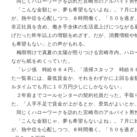
同じくハローワークを訪れた宮崎市のアルバイト男
「こんな金額じゃ、夢も希望もないよね」。７月に始
が、熱中症を心配しつつ、８時間働く。「５０を過ぎ
非正社員を含め、働き手全体の生活底上げにつながる
げだった昨年以上の増額をめざす。だが、消費増税や
も希望もない」との声がもれる。
梅雨明けで真夏の太陽が照りつける宮崎市内。ハロー
ながら紙をめくっていた。
「レジ係 時給６６４円」「清掃スタッフ 時給６６
た一覧表には、最低賃金か、それをわずかに上回る金
ルタイムでも月に１０万円少しにしかならない」
２年前までコールセンターの契約社員だった。手取り
た。「人手不足で賃金が上がるとか、景気がよいとか
同じくハローワークを訪れた宮崎市のアルバイト男
「こんな金額じゃ、夢も希望もないよね」。７月に始
が、熱中症を心配しつつ、８時間働く。「５０を過ぎ