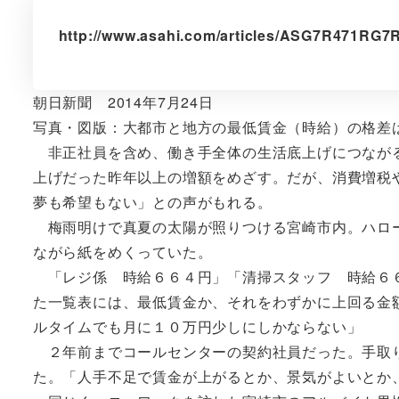
http://www.asahi.com/articles/ASG7R471RG7
朝日新聞 2014年7月24日
写真・図版：大都市と地方の最低賃金（時給）の格差
非正社員を含め、働き手全体の生活底上げにつながる
上げだった昨年以上の増額をめざす。だが、消費増税
夢も希望もない」との声がもれる。
梅雨明けで真夏の太陽が照りつける宮崎市内。ハロー
ながら紙をめくっていた。
「レジ係 時給６６４円」「清掃スタッフ 時給６６
た一覧表には、最低賃金か、それをわずかに上回る金
ルタイムでも月に１０万円少しにしかならない」
２年前までコールセンターの契約社員だった。手取り
た。「人手不足で賃金が上がるとか、景気がよいとか