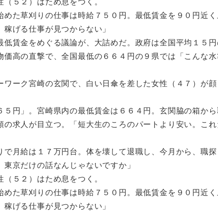
性（５２）はため息をつく。
めた草刈りの仕事は時給７５０円。最低賃金を９０円近く
、稼げる仕事が見つからない」
最低賃金をめぐる議論が、大詰めだ。政府は全国平均１５円
物価高の直撃で、全国最低の６６４円の９県では「こんな水
ワーク宮崎の玄関で、白い日傘を差した女性（４７）が顔
５円」。宮崎県内の最低賃金は６６４円。玄関脇の箱から
額の求人が目立つ。「短大生のころのパートより安い。これ
で月給は１７万円台。体を壊して退職し、今月から、職探
、東京だけの話なんじゃないですか」
性（５２）はため息をつく。
めた草刈りの仕事は時給７５０円。最低賃金を９０円近く
、稼げる仕事が見つからない」