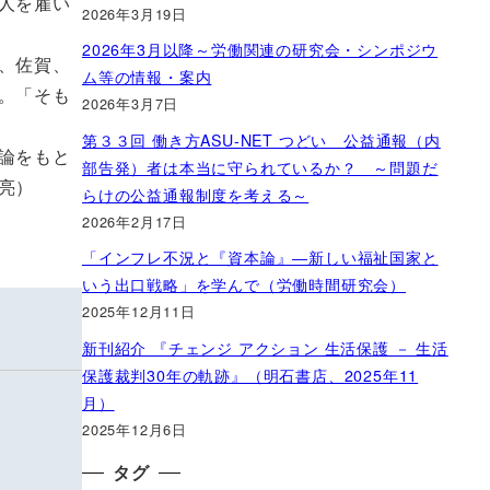
人を雇い
2026年3月19日
2026年3月以降～労働関連の研究会・シンポジウ
、佐賀、
ム等の情報・案内
。「そも
2026年3月7日
第３３回 働き方ASU-NET つどい 公益通報（内
論をもと
部告発）者は本当に守られているか？ ～問題だ
亮）
らけの公益通報制度を考える～
2026年2月17日
「インフレ不況と『資本論』―新しい福祉国家と
いう出口戦略」を学んで（労働時間研究会）
2025年12月11日
新刊紹介 『チェンジ アクション 生活保護 － 生活
保護裁判30年の軌跡』（明石書店、2025年11
月）
2025年12月6日
タグ