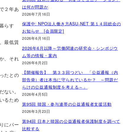
は何が問題か
で２年あ
2026年7月16日
保護中: NPO法人働き方ASU-NET 第１４回総会の
暮らす
お知らせ [会員限定]
2026年6月16日
、最低賃
2026年6月以降～労働関連の研究会・シンポジウ
ム等の情報・案内
か、それ
2026年6月2日
【開催報告】 第３３回つどい 「公益通報（内
ったとの
部告発）者は本当に守られているか？ ～問題だ
らけの公益通報制度を考える～」
だない。
2026年4月5日
いるため
第95回 韓国・参与連帯の公益通報者支援活動
2026年3月23日
第94回 日本と韓国の公益通報者保護制度を調べて
りにパー
比較する