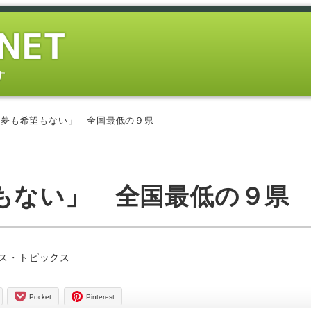
す
「夢も希望もない」 全国最低の９県
もない」 全国最低の９県
ー
ス・トピックス
Pocket
Pinterest