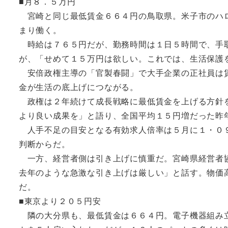
■月８．５万円
宮崎と同じ最低賃金６６４円の鳥取県。米子市のハロ
まり働く。
時給は７６５円だが、勤務時間は１日５時間で、手取
が、「せめて１５万円は欲しい。これでは、生活保護
安倍政権主導の「官製春闘」で大手企業の正社員は賃
金が生活の底上げにつながる。
政権は２年続けて成長戦略に最低賃金を上げる方針を
より良い成果を」と語り、全国平均１５円増だった昨
人手不足の目安となる有効求人倍率は５月に１・０９
判断からだ。
一方、経営者側は引き上げに慎重だ。宮崎県経営者協
去年のような急激な引き上げは厳しい」と話す。物価
だ。
■東京より２０５円安
隣の大分県も、最低賃金は６６４円。電子機器組み立