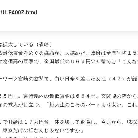
RULFA00Z.html
は拡大している（省略）
最低賃金をめぐる議論が、大詰めだ。政府は全国平均１５
や物価高の直撃で、全国最低の６６４円の９県では「こんな
ワーク宮崎の玄関で、白い日傘を差した女性（４７）が顔
５円」。宮崎県内の最低賃金は６６４円。玄関脇の箱から
額の求人が目立つ。「短大生のころのパートより安い。これ
で月給は１７万円台。体を壊して退職し、今月から、職探
、東京だけの話なんじゃないですか」