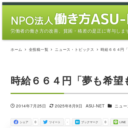
メ
イ
ン
コ
労働者の働き方の改善、貧困・格差の是正に寄与しま
ン
テ
ホーム
全投稿一覧
ニュース・トピックス
時給６６４円
ン
ツ
へ
移
時給６６４円「夢も希望
動
カテゴリ
2014年7月25日
2025年8月9日
ASU-NET
ニュー
投稿日
更新日
著
者
0
-
0
シェア
ツイート
ブックマーク
LINE