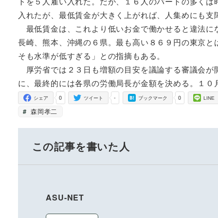
トを５人雇い入れた。だが、１６人のパートの多くは
入れたが、最低賃金が大きく上がれば、人集めにも支
最低賃金は、これより低いお金で働かせると違法にな
長崎、熊本、沖縄の６県。最も高い８６９円の東京と
そも水準が低すぎる」との指摘もある。
厚労省では２３日も増額の目安を議論する審議会が開
に、最終的には各県の労働局長が金額を決める。１０
0
-
0
シェア
ツイート
ブックマーク
LINE
森岡孝二
この記事を書いた人
ASU-NET