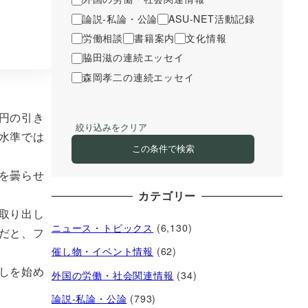
論説-私論・公論
ASU-NET活動記録
労働相談
書籍案内
文化情報
脇田滋の連続エッセイ
森岡孝二の連続エッセイ
円の引き
絞り込みをクリア
水準では
この条件で検索
を曇らせ
カテゴリー
取り出し
ニュース・トピックス
(6,130)
だと、フ
催し物・イベント情報
(62)
しを始め
外国の労働・社会関連情報
(34)
論説-私論・公論
(793)