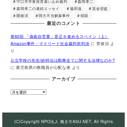
守口市学童保育雇い止め裁判
森岡孝二
森岡孝二の連続エッセイ
脇田滋
賃金窃盗
開催済
関大不当解雇事件
韓国
最近のコメント
第82回 「偽装自営業」是正を進めるスペイン（上）
Amazon事件・マドリード社会裁判所判決
に
菅俊治
よ
り
公立学校の先生!給特法は勤務全てに関する法律なのか?
に
鹿児島県の教職員が心配な者
より
アーカイブ
ア
ー
カ
イ
ブ
(C)Copyright NPO法人 働き方ASU-NET, All Rights