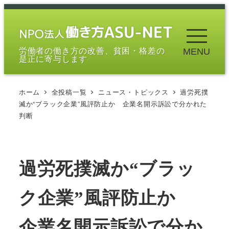
メ
イ
ン
労働者の働き方の改善、貧困・格差の
MENU
コ
是正に寄与します
ン
テ
ホーム
全投稿一覧
ニュース・トピックス
過労死撲
ン
滅か“ブラック企業”風評防止か 企業名開示訴訟で分かれた
ツ
判断
へ
移
動
過労死撲滅か“ブラッ
ク企業”風評防止か
企業名開示訴訟で分か