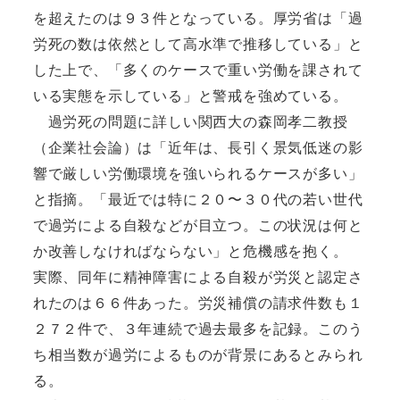
を超えたのは９３件となっている。厚労省は「過
労死の数は依然として高水準で推移している」と
した上で、「多くのケースで重い労働を課されて
いる実態を示している」と警戒を強めている。
過労死の問題に詳しい関西大の森岡孝二教授
（企業社会論）は「近年は、長引く景気低迷の影
響で厳しい労働環境を強いられるケースが多い」
と指摘。「最近では特に２０〜３０代の若い世代
で過労による自殺などが目立つ。この状況は何と
か改善しなければならない」と危機感を抱く。
実際、同年に精神障害による自殺が労災と認定さ
れたのは６６件あった。労災補償の請求件数も１
２７２件で、３年連続で過去最多を記録。このう
ち相当数が過労によるものが背景にあるとみられ
る。