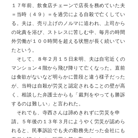
１７年前、飲食店チェーンで店長を務めていた夫
＝当時（４９）＝を過労による自殺で亡くしてい
る。夫は、売り上げのノルマに追われ、上司から
の叱責を浴び、ストレスに苦しむ中、毎月の時間
外労働が１００時間を超える状態が長く続いてい
たという。
そして、８年２月１５日未明、夫は自宅近くの
マンション４階から飛び降りて亡くなった。直前
は食欲がないなど明らかに普段と違う様子だった
が、当時は自殺が労災と認定されることの壁が高
く、相談した弁護士からも「裁判をやっても勝訴
するのは難しい」と言われた。
それでも、寺西さんは諦めきれずに労災を申
請。５年後の１３年３月にようやく労災が認めら
れると、民事訴訟でも夫の勤務先だった会社にも