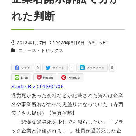
れた判断
2013年1月7日
2025年8月9日
ASU-NET
投稿日
更新日
著
カテゴリー
ニュース・トピックス
者
0
-
0
シェア
ツイート
ブックマーク
LINE
Pocket
Pinterest
SankeiBiz 2013/01/06
過労死があった会社などが記載された資料は企業
名や事業所名がすべて黒塗りになっていた（寺西
笑子さん提供）【写真省略】
「悲惨な過労死を少しでも減らしたい」「ブラ
ック企業と評価される」−。社員が過労死した企