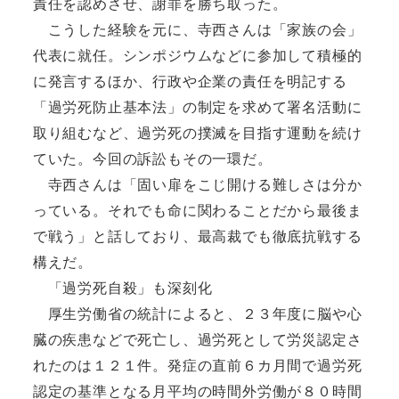
責任を認めさせ、謝罪を勝ち取った。
こうした経験を元に、寺西さんは「家族の会」
代表に就任。シンポジウムなどに参加して積極的
に発言するほか、行政や企業の責任を明記する
「過労死防止基本法」の制定を求めて署名活動に
取り組むなど、過労死の撲滅を目指す運動を続け
ていた。今回の訴訟もその一環だ。
寺西さんは「固い扉をこじ開ける難しさは分か
っている。それでも命に関わることだから最後ま
で戦う」と話しており、最高裁でも徹底抗戦する
構えだ。
「過労死自殺」も深刻化
厚生労働省の統計によると、２３年度に脳や心
臓の疾患などで死亡し、過労死として労災認定さ
れたのは１２１件。発症の直前６カ月間で過労死
認定の基準となる月平均の時間外労働が８０時間