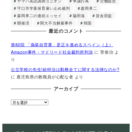
ヤマハ英語講師ユニオン
争議行為
労働組合
守口市学童保育雇い止め裁判
森岡孝二
森岡孝二の連続エッセイ
脇田滋
賃金窃盗
開催済
関大不当解雇事件
韓国
最近のコメント
第82回 「偽装自営業」是正を進めるスペイン（上）
Amazon事件・マドリード社会裁判所判決
に
菅俊治
よ
り
公立学校の先生!給特法は勤務全てに関する法律なのか?
に
鹿児島県の教職員が心配な者
より
アーカイブ
ア
ー
カ
イ
ブ