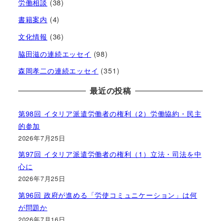
労働相談
(38)
書籍案内
(4)
文化情報
(36)
脇田滋の連続エッセイ
(98)
森岡孝二の連続エッセイ
(351)
最近の投稿
第98回 イタリア派遣労働者の権利（2）労働協約・民主
的参加
2026年7月25日
第97回 イタリア派遣労働者の権利（1）立法・司法を中
心に
2026年7月25日
第96回 政府が進める「労使コミュニケーション」は何
が問題か
2026年7月16日