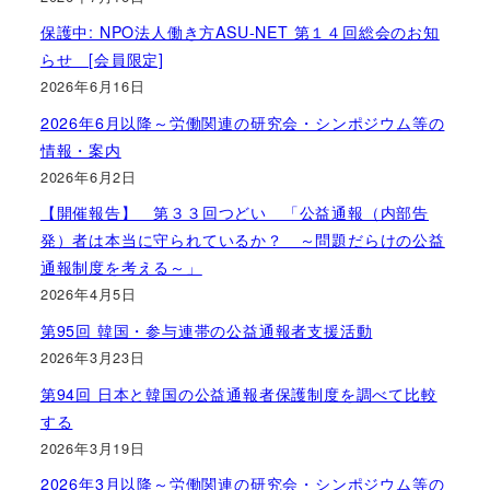
保護中: NPO法人働き方ASU-NET 第１４回総会のお知
らせ [会員限定]
2026年6月16日
2026年6月以降～労働関連の研究会・シンポジウム等の
情報・案内
2026年6月2日
【開催報告】 第３３回つどい 「公益通報（内部告
発）者は本当に守られているか？ ～問題だらけの公益
通報制度を考える～」
2026年4月5日
第95回 韓国・参与連帯の公益通報者支援活動
2026年3月23日
第94回 日本と韓国の公益通報者保護制度を調べて比較
する
2026年3月19日
2026年3月以降～労働関連の研究会・シンポジウム等の