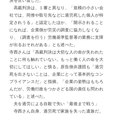
決を言い渡した。
高裁判決は、１審と異なり、「規模の小さい会
社では、同僚や取引先などに過労死した個人が特
定されうる」と認定したほか、「開示されること
になれば、企業側が労災の調査に協力しなくな
り、（調査を行う）労働基準監督署の業務に支障
が出るおそれがある」とも述べた。
寺西さんは「高裁判決は大切な人の命が失われた
ことに何も触れていない。もっと働く人の命を大
切にしてほしい」と憤る。原告側弁護団も「過労
死を出さないことは、企業にとって基本的なコン
プライアンスだ」と指摘。「企業の姿勢はもちろ
んだが、労働行政をつかさどる国の責任も問われ
ている」と述べた。
夫を過労による自殺で失い「最後まで戦う」
寺西さん自身、過労死で家族を失った遺族だ。