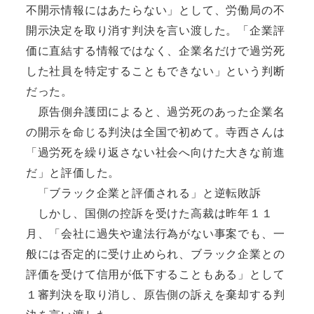
不開示情報にはあたらない」として、労働局の不
開示決定を取り消す判決を言い渡した。「企業評
価に直結する情報ではなく、企業名だけで過労死
した社員を特定することもできない」という判断
だった。
原告側弁護団によると、過労死のあった企業名
の開示を命じる判決は全国で初めて。寺西さんは
「過労死を繰り返さない社会へ向けた大きな前進
だ」と評価した。
「ブラック企業と評価される」と逆転敗訴
しかし、国側の控訴を受けた高裁は昨年１１
月、「会社に過失や違法行為がない事案でも、一
般には否定的に受け止められ、ブラック企業との
評価を受けて信用が低下することもある」として
１審判決を取り消し、原告側の訴えを棄却する判