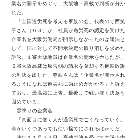
業名の開示をめぐり、大阪地・高裁で判断が分か
れた。
「全国過労死を考える家族の会」代表の寺西笑
子さん（６３）が、社員が過労死の認定を受けた
企業名を大阪労働局が開示しなかったのは違法と
して、国に対して不開示決定の取り消しを求めた
訴訟。１審大阪地裁は企業名の開示を命じたが、
２審大阪高裁は原告側の請求を棄却する逆転敗訴
の判決を出した。寺西さんは「企業名が開示され
るようになれば過労死に歯止めがかかる」と訴え
ており、最高裁に上告。最後まで戦い抜く決意を
固めている。
黒塗りの企業名
「真面目に働く人が過労死で亡くなっていく。
命がいくつあっても使い捨てにされるばかりだ」
昨年１１月２９日、高裁判決を受けて大阪市内