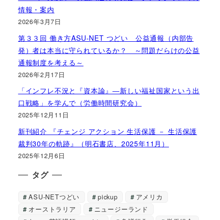
情報・案内
2026年3月7日
第３３回 働き方ASU-NET つどい 公益通報（内部告
発）者は本当に守られているか？ ～問題だらけの公益
通報制度を考える～
2026年2月17日
「インフレ不況と『資本論』―新しい福祉国家という出
口戦略」を学んで（労働時間研究会）
2025年12月11日
新刊紹介 『チェンジ アクション 生活保護 － 生活保護
裁判30年の軌跡』（明石書店、2025年11月）
2025年12月6日
タグ
ASU-NETつどい
pickup
アメリカ
オーストラリア
ニュージーランド