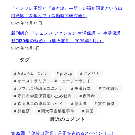
「インフレ不況と『資本論』―新しい福祉国家という出
口戦略」を学んで（労働時間研究会）
2025年12月11日
新刊紹介 『チェンジ アクション 生活保護 － 生活保護
裁判30年の軌跡』（明石書店、2025年11月）
2025年12月6日
タグ
ASU-NETつどい
pickup
アメリカ
オーストラリア
ニュージーランド
ヤマハ英語講師ユニオン
争議行為
労働組合
守口市学童保育雇い止め裁判
森岡孝二
森岡孝二の連続エッセイ
脇田滋
賃金窃盗
開催済
関大不当解雇事件
韓国
最近のコメント
第82回 「偽装自営業」是正を進めるスペイン（上）