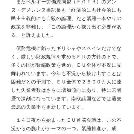
またベルギー労働総同盟（ＦＧＴＢ）のアン
ヌ・デメレンヌ書記長も「経済的にも社会的にも
民主主義的にも自殺の論理」だと緊縮一本やりの
政策を非難し、「この論理から抜け出す必要があ
る」と訴えました。
債務危機に陥ったギリシャやスペインだけでな
く、厳しい財政規律を求めるＥＵの方針の下で、
多くの国が緊縮政策を進め、ＥＵ全体が不況に見
舞われています。今年も不況から抜け出すことは
困難だとの予測で、ＥＵ全体で２６００万人に達
した失業者数はさらに増加傾向にあり、特に若者
層で深刻になっています。南欧諸国などでは過去
最悪の失業率を更新しています。
１４日夜から始まったＥＵ首脳会議は、この不
況からの脱出がテーマの一つ。緊縮推進か、成