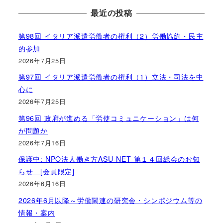
最近の投稿
第98回 イタリア派遣労働者の権利（2）労働協約・民主
的参加
2026年7月25日
第97回 イタリア派遣労働者の権利（1）立法・司法を中
心に
2026年7月25日
第96回 政府が進める「労使コミュニケーション」は何
が問題か
2026年7月16日
保護中: NPO法人働き方ASU-NET 第１４回総会のお知
らせ [会員限定]
2026年6月16日
2026年6月以降～労働関連の研究会・シンポジウム等の
情報・案内