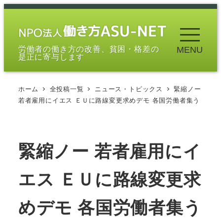
メ
イ
ン
労働者の働き方の改善、貧困・格差の
MENU
コ
是正に寄与します
ン
テ
ホーム
全投稿一覧
ニュース・トピックス
緊縮ノー
ン
若者雇用にイエス ＥＵに路線変更求めデモ 各国労働者集う
ツ
へ
移
緊縮ノー 若者雇用にイ
動
エス ＥＵに路線変更求
めデモ 各国労働者集う