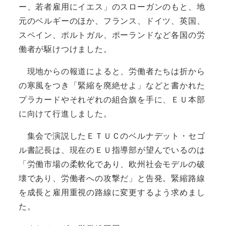
ー、若者雇用にイエス」のスローガンのもと、地
元のベルギーのほか、フランス、ドイツ、英国、
スペイン、ポルトガル、ポーランドなど各国の労
働者が駆けつけました。
現地からの報道によると、労働者たちは折から
の寒風をつき「緊縮を廃絶せよ」などと書かれた
プラカードやそれぞれの組合旗を手に、ＥＵ本部
に向けて行進しました。
集会で演説したＥＴＵＣのベルナデット・セゴ
ル書記長は、現在のＥＵ指導部が望んでいるのは
「労働市場の柔軟化であり、欧州社会モデルの破
壊であり、労働者への攻撃だ」と告発。緊縮路線
を成長と雇用重視の路線に変更するよう求めまし
た。