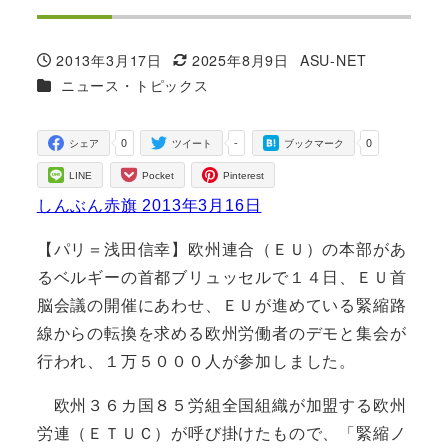
2013年3月17日
2025年8月9日
ASU-NET
投稿日
更新日
著
カテゴリー
ニュース・トピックス
者
0
-
0
シェア
ツイート
ブックマーク
LINE
Pocket
Pinterest
しんぶん赤旗 2013年3月16日
【パリ＝浅田信幸】欧州連合（ＥＵ）の本部があ
るベルギーの首都ブリュッセルで１４日、ＥＵ首
脳会議の開催にあわせ、ＥＵが進めている緊縮路
線からの転換を求める欧州労働者のデモと集会が
行われ、１万５０００人が参加しました。
欧州３６カ国８５労組全国組織が加盟する欧州
労連（ＥＴＵＣ）が呼び掛けたもので、「緊縮ノ