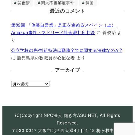
開催済
関大不当解雇事件
韓国
最近のコメント
第82回 「偽装自営業」是正を進めるスペイン（上）
Amazon事件・マドリード社会裁判所判決
に
菅俊治
よ
り
公立学校の先生!給特法は勤務全てに関する法律なのか?
に
鹿児島県の教職員が心配な者
より
アーカイブ
ア
ー
カ
イ
ブ
(C)Copyright NPO法人 働き方ASU-NET, All Rights
Reserved.
〒530-0047 大阪市北区西天満4丁目4-18 梅ヶ枝中央ビ