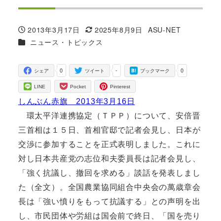
2013年3月17日
2025年8月9日
ASU-NET
投稿日
更新日
著
カテゴリー
ニュース・トピックス
者
0
-
0
シェア
ツイート
ブックマーク
LINE
Pocket
Pinterest
しんぶん赤旗 2013年3月16日
環太平洋連携協定（ＴＰＰ）について、安倍晋
三首相は１５日、首相官邸で記者会見し、日本が
交渉に参加することを正式表明しました。これに
対し日本共産党の志位和夫委員長は記者会見し、
「強く抗議し、撤回を求める」談話を発表しまし
た（全文）。全国農業協同組合中央会の萬歳章会
長は「強い憤りをもって抗議する」との声明を出
し、市民団体や労組は国会前で終日、「国を売り