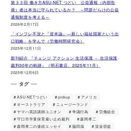
第３３回 働き方ASU-NET つどい 公益通報（内部告
発）者は本当に守られているか？ ～問題だらけの公益
通報制度を考える～
2026年2月17日
「インフレ不況と『資本論』―新しい福祉国家という出
口戦略」を学んで（労働時間研究会）
2025年12月11日
新刊紹介 『チェンジ アクション 生活保護 － 生活保護
裁判30年の軌跡』（明石書店、2025年11月）
2025年12月6日
タグ
ASU-NETつどい
pickup
アメリカ
オーストラリア
ニュージーランド
ヤマハ英語講師ユニオン
争議行為
労働組合
守口市学童保育雇い止め裁判
森岡孝二
森岡孝二の連続エッセイ
脇田滋
賃金窃盗