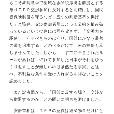
らこそ衆院選挙で聖域なき関税撤廃を前提とする
限りＴＰＰ交渉参加に反対すると明確にし、国民
皆保険制度を守るなど、五つの判断基準を掲げ
た」と強弁。交渉参加表明によって公約を踏み破
っているという批判には耳を貸さず、「交渉力を
駆使し、守るべきものは守り、国益にかなう最善
の道を追求する」とのべるだけで、何の担保も示
しませんでした。しかも、「すでに合意されたル
ールがあれば、遅れて参加した日本がそれをひっ
くり返すことが難しいのは厳然たる事実」と述
べ、不利益な条件を受け入れざるを得ないことを
認めました。
また記者団から、「国益に反する場合、交渉か
ら撤退するのか」との問いに明言を避けました。
安倍首相は、ＴＰＰの意義は経済効果だけにと