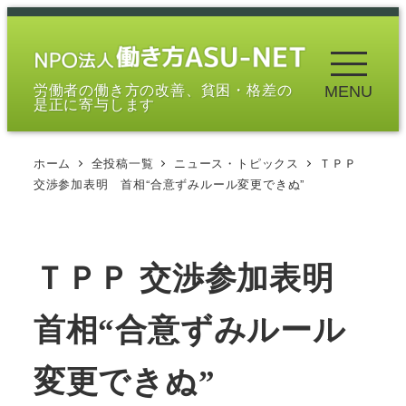
メ
イ
ン
労働者の働き方の改善、貧困・格差の
MENU
コ
是正に寄与します
ン
テ
ホーム
全投稿一覧
ニュース・トピックス
ＴＰＰ
ン
交渉参加表明 首相“合意ずみルール変更できぬ”
ツ
へ
移
ＴＰＰ 交渉参加表明
動
首相“合意ずみルール
変更できぬ”