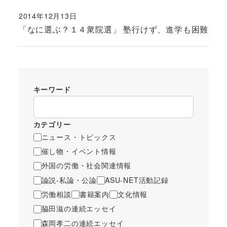
2014年12月13日
投稿日
「なに選ぶ？１４衆院選」 塾行けず、進学も困難
キーワード
カテゴリー
ニュース・トピックス
催し物・イベント情報
外国の労働・社会関連情報
論説-私論・公論
ASU-NET活動記録
労働相談
書籍案内
文化情報
脇田滋の連続エッセイ
森岡孝二の連続エッセイ