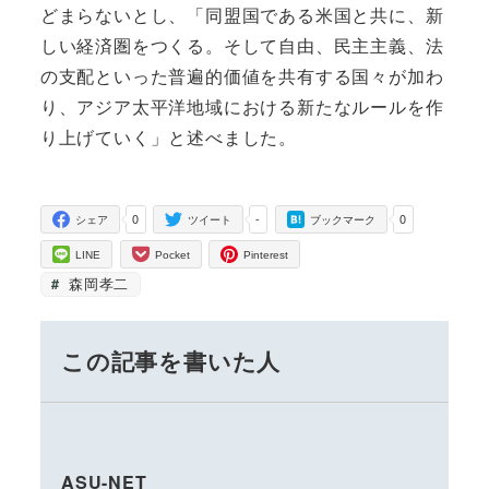
どまらないとし、「同盟国である米国と共に、新
しい経済圏をつくる。そして自由、民主主義、法
の支配といった普遍的価値を共有する国々が加わ
り、アジア太平洋地域における新たなルールを作
り上げていく」と述べました。
0
-
0
シェア
ツイート
ブックマーク
LINE
Pocket
Pinterest
森岡孝二
この記事を書いた人
ASU-NET