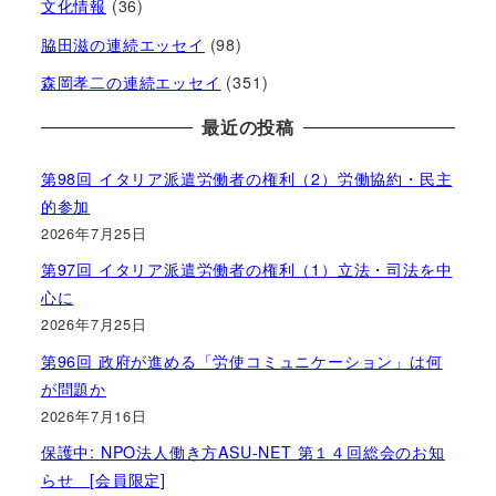
文化情報
(36)
脇田滋の連続エッセイ
(98)
森岡孝二の連続エッセイ
(351)
最近の投稿
第98回 イタリア派遣労働者の権利（2）労働協約・民主
的参加
2026年7月25日
第97回 イタリア派遣労働者の権利（1）立法・司法を中
心に
2026年7月25日
第96回 政府が進める「労使コミュニケーション」は何
が問題か
2026年7月16日
保護中: NPO法人働き方ASU-NET 第１４回総会のお知
らせ [会員限定]