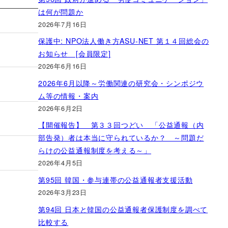
は何が問題か
2026年7月16日
保護中: NPO法人働き方ASU-NET 第１４回総会の
お知らせ [会員限定]
2026年6月16日
2026年6月以降～労働関連の研究会・シンポジウ
ム等の情報・案内
2026年6月2日
【開催報告】 第３３回つどい 「公益通報（内
部告発）者は本当に守られているか？ ～問題だ
らけの公益通報制度を考える～」
2026年4月5日
第95回 韓国・参与連帯の公益通報者支援活動
2026年3月23日
第94回 日本と韓国の公益通報者保護制度を調べて
比較する