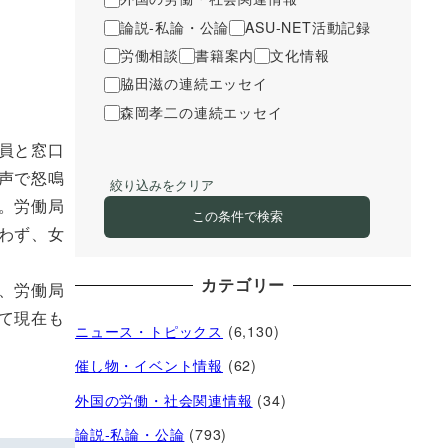
論説-私論・公論
ASU-NET活動記録
労働相談
書籍案内
文化情報
脇田滋の連続エッセイ
森岡孝二の連続エッセイ
員と窓口
声で怒鳴
絞り込みをクリア
。労働局
この条件で検索
わず、女
カテゴリー
、労働局
て現在も
ニュース・トピックス
(6,130)
催し物・イベント情報
(62)
外国の労働・社会関連情報
(34)
論説-私論・公論
(793)