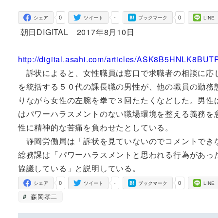
者
0
-
0
シェア
ツイート
ブックマーク
LINE
朝日DIGITAL 2017年8月10日
http://digital.asahi.com/articles/ASK8B5HNLK8BUT
訴状によると、女性職員は窓口で求職者の相談に応じ
を統括する５０代の課長職の男性が、他の職員の勤務
りながら女性の左腕を拳で３回たたくなどした。男性
はパワーハラスメントのない職場環境を整える義務を
性に精神的な苦痛を負わせたとしている。
静岡労働局は「訴状を見ていないのでコメントできな
総務課は「パワーハラスメントと思われる行為があっ
協議している」と説明している。
0
-
0
シェア
ツイート
ブックマーク
LINE
森岡孝二