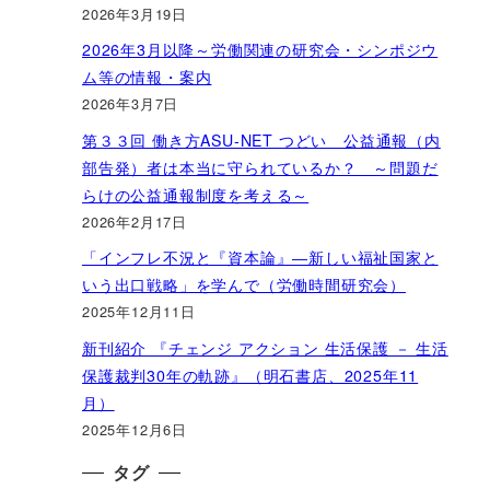
2026年3月19日
2026年3月以降～労働関連の研究会・シンポジウ
ム等の情報・案内
2026年3月7日
第３３回 働き方ASU-NET つどい 公益通報（内
部告発）者は本当に守られているか？ ～問題だ
らけの公益通報制度を考える～
2026年2月17日
「インフレ不況と『資本論』―新しい福祉国家と
いう出口戦略」を学んで（労働時間研究会）
2025年12月11日
新刊紹介 『チェンジ アクション 生活保護 － 生活
保護裁判30年の軌跡』（明石書店、2025年11
月）
2025年12月6日
タグ