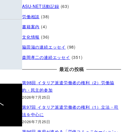
ASU-NET活動記録
(63)
労働相談
(38)
書籍案内
(4)
文化情報
(36)
脇田滋の連続エッセイ
(98)
森岡孝二の連続エッセイ
(351)
最近の投稿
第98回 イタリア派遣労働者の権利（2）労働協
約・民主的参加
2026年7月25日
給へ
第97回 イタリア派遣労働者の権利（1）立法・司
法を中心に
2026年7月25日
第96回 政府が進める「労使コミュニケーション」