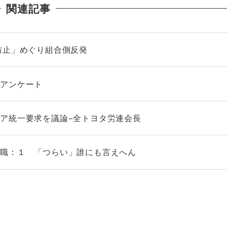
関連記事
防止」めぐり組合側反発
師アンケート
ア統一要求を議論−全トヨタ労連会長
復職：１ 「つらい」誰にも言えへん