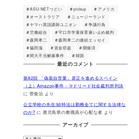
ASU-NETつどい
pickup
アメリカ
オーストラリア
ニュージーランド
ヤマハ英語講師ユニオン
争議行為
労働組合
守口市学童保育雇い止め裁判
森岡孝二
森岡孝二の連続エッセイ
脇田滋
賃金窃盗
開催済
関大不当解雇事件
韓国
最近のコメント
第82回 「偽装自営業」是正を進めるスペイン
（上）Amazon事件・マドリード社会裁判所判決
に
菅俊治
より
公立学校の先生!給特法は勤務全てに関する法律な
のか?
に
鹿児島県の教職員が心配な者
より
アーカイブ
ア