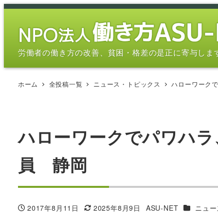
メ
イ
ン
コ
労働者の働き方の改善、貧困・格差の是正に寄与しま
ン
テ
ホーム
全投稿一覧
ニュース・トピックス
ハローワーク
ン
ツ
へ
移
ハローワークでパワハラ
動
員 静岡
カテゴリ
2017年8月11日
2025年8月9日
ASU-NET
ニュー
投稿日
更新日
著