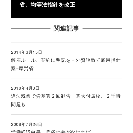
省、均等法指針を改正
関連記事
2014年3月15日
投稿日
解雇ルール、契約に明記を＝外資誘致で雇用指針
案−厚労省
2018年4月3日
投稿日
違法残業で労基署２回勧告 関大付属校、２千時
間超も
2008年7月26日
投稿日
労働経済白書 反省の弁がなければ