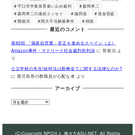
守口市学童保育雇い止め裁判
森岡孝二
森岡孝二の連続エッセイ
脇田滋
賃金窃盗
開催済
関大不当解雇事件
韓国
最近のコメント
第82回 「偽装自営業」是正を進めるスペイン（上）
Amazon事件・マドリード社会裁判所判決
に
菅俊治
よ
り
公立学校の先生!給特法は勤務全てに関する法律なのか?
に
鹿児島県の教職員が心配な者
より
アーカイブ
ア
ー
カ
イ
ブ
(C)Copyright NPO法人 働き方ASU-NET, All Rights