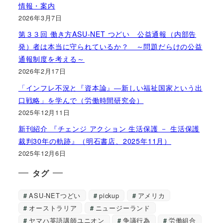
情報・案内
2026年3月7日
第３３回 働き方ASU-NET つどい 公益通報（内部告
発）者は本当に守られているか？ ～問題だらけの公益
通報制度を考える～
2026年2月17日
「インフレ不況と『資本論』―新しい福祉国家という出
口戦略」を学んで（労働時間研究会）
2025年12月11日
新刊紹介 『チェンジ アクション 生活保護 － 生活保護
裁判30年の軌跡』（明石書店、2025年11月）
2025年12月6日
タグ
ASU-NETつどい
pickup
アメリカ
オーストラリア
ニュージーランド
ヤマハ英語講師ユニオン
争議行為
労働組合