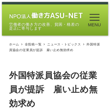
メ
イ
ン
労働者の働き方の改善、貧困・格差の
MENU
コ
是正に寄与します
ン
テ
ホーム
全投稿一覧
ニュース・トピックス
外国特派
ン
員協会の従業員が提訴 雇い止め無効求め
ツ
へ
移
外国特派員協会の従業
動
員が提訴 雇い止め無
効求め