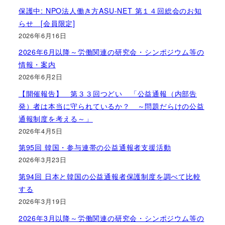
保護中: NPO法人働き方ASU-NET 第１４回総会のお知
らせ [会員限定]
2026年6月16日
2026年6月以降～労働関連の研究会・シンポジウム等の
情報・案内
2026年6月2日
【開催報告】 第３３回つどい 「公益通報（内部告
発）者は本当に守られているか？ ～問題だらけの公益
通報制度を考える～」
2026年4月5日
第95回 韓国・参与連帯の公益通報者支援活動
2026年3月23日
第94回 日本と韓国の公益通報者保護制度を調べて比較
する
2026年3月19日
2026年3月以降～労働関連の研究会・シンポジウム等の