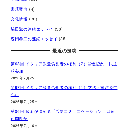
書籍案内
(4)
文化情報
(36)
脇田滋の連続エッセイ
(98)
森岡孝二の連続エッセイ
(351)
最近の投稿
第98回 イタリア派遣労働者の権利（2）労働協約・民主
的参加
2026年7月25日
第97回 イタリア派遣労働者の権利（1）立法・司法を中
心に
2026年7月25日
第96回 政府が進める「労使コミュニケーション」は何
が問題か
2026年7月16日