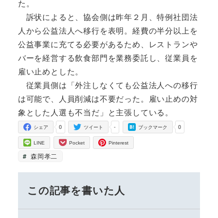
た。
訴状によると、協会側は昨年２月、特例社団法
人から公益法人へ移行を表明。経費の半分以上を
公益事業に充てる必要があるため、レストランや
バーを経営する飲食部門を業務委託し、従業員を
雇い止めとした。
従業員側は「外注しなくても公益法人への移行
は可能で、人員削減は不要だった。雇い止めの対
象とした人選も不当だ」と主張している。
0
-
0
シェア
ツイート
ブックマーク
LINE
Pocket
Pinterest
森岡孝二
この記事を書いた人