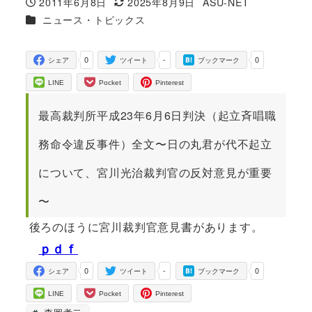
2011年6月8日
2025年8月9日
ASU-NET
投稿日
更新日
著
カテゴリー
ニュース・トピックス
者
0
-
0
シェア
ツイート
ブックマーク
LINE
Pocket
Pinterest
最高裁判所平成23年6月6日判決（起立斉唱職
務命令違反事件）全文〜日の丸君が代不起立
について、宮川光治裁判官の反対意見が重要
〜
後ろのほうに宮川裁判官意見書があります。
ｐｄｆ
0
-
0
シェア
ツイート
ブックマーク
LINE
Pocket
Pinterest