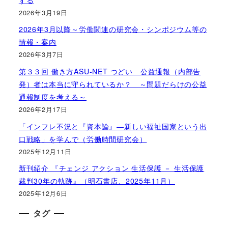
2026年3月19日
2026年3月以降～労働関連の研究会・シンポジウム等の
情報・案内
2026年3月7日
第３３回 働き方ASU-NET つどい 公益通報（内部告
発）者は本当に守られているか？ ～問題だらけの公益
通報制度を考える～
2026年2月17日
「インフレ不況と『資本論』―新しい福祉国家という出
口戦略」を学んで（労働時間研究会）
2025年12月11日
新刊紹介 『チェンジ アクション 生活保護 － 生活保護
裁判30年の軌跡』（明石書店、2025年11月）
2025年12月6日
タグ