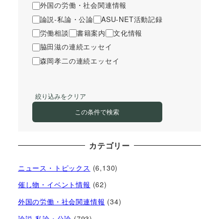
外国の労働・社会関連情報
論説-私論・公論
ASU-NET活動記録
労働相談
書籍案内
文化情報
脇田滋の連続エッセイ
森岡孝二の連続エッセイ
絞り込みをクリア
この条件で検索
カテゴリー
ニュース・トピックス
(6,130)
催し物・イベント情報
(62)
外国の労働・社会関連情報
(34)
論説-私論・公論
(793)