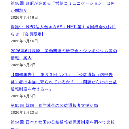
第96回 政府が進める「労使コミュニケーション」は何
が問題か
2026年7月16日
保護中: NPO法人働き方ASU-NET 第１４回総会のお知
らせ [会員限定]
2026年6月16日
2026年6月以降～労働関連の研究会・シンポジウム等の
情報・案内
2026年6月2日
【開催報告】 第３３回つどい 「公益通報（内部告
発）者は本当に守られているか？ ～問題だらけの公益
通報制度を考える～」
2026年4月5日
第95回 韓国・参与連帯の公益通報者支援活動
2026年3月23日
第94回 日本と韓国の公益通報者保護制度を調べて比較
する