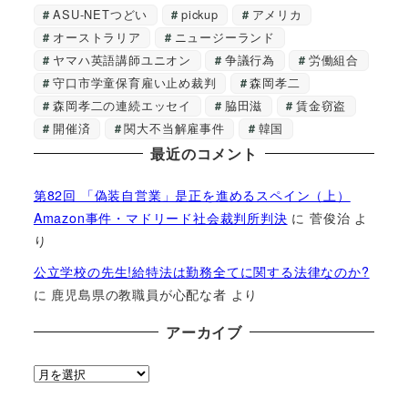
ASU-NETつどい
pickup
アメリカ
オーストラリア
ニュージーランド
ヤマハ英語講師ユニオン
争議行為
労働組合
守口市学童保育雇い止め裁判
森岡孝二
森岡孝二の連続エッセイ
脇田滋
賃金窃盗
開催済
関大不当解雇事件
韓国
最近のコメント
第82回 「偽装自営業」是正を進めるスペイン（上）
Amazon事件・マドリード社会裁判所判決
に
菅俊治
よ
り
公立学校の先生!給特法は勤務全てに関する法律なのか?
に
鹿児島県の教職員が心配な者
より
アーカイブ
ア
ー