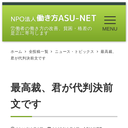
メ
イ
ン
労働者の働き方の改善、貧困・格差の
MENU
コ
是正に寄与します
ン
テ
ホーム
全投稿一覧
ニュース・トピックス
最高裁、
ン
君が代判決前文です
ツ
へ
移
最高裁、君が代判決前
動
文です