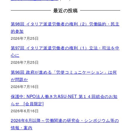
最近の投稿
第98回 イタリア派遣労働者の権利（2）労働協約・民主
的参加
2026年7月25日
第97回 イタリア派遣労働者の権利（1）立法・司法を中
心に
2026年7月25日
第96回 政府が進める「労使コミュニケーション」は何
が問題か
2026年7月16日
保護中: NPO法人働き方ASU-NET 第１４回総会のお知
らせ [会員限定]
2026年6月16日
2026年6月以降～労働関連の研究会・シンポジウム等の
情報・案内