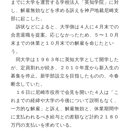
までに大学を運営する学校法人「英知学院」に対
し、解雇無効などを求める訴えを神戸地裁尼崎支
部に起こした。
訴状などによると、大学側は４人に４月末での
合意退職を提案。応じなかったため、５〜１０月
末までの休業と１０月末での解雇を命じたとい
う。
同大学は１９６３年に英知大学として開学した
が、定員割れが続き、２０１０年度から新入生の
募集を停止。新学部設立を目指したものの、今春
断念していた。
１６日に尼崎市役所で会見を開いた４人は「こ
れまでの経緯や大学の今後について説明もなく、
一方的な解雇」と訴え、解雇無効と、休業期間中
に支払われるべき給与との差額など計約２１８０
万円の支払いを求めている。