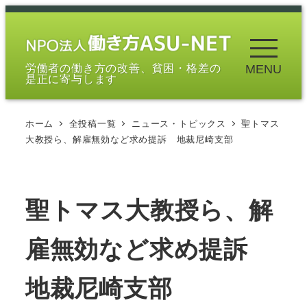
メ
イ
ン
労働者の働き方の改善、貧困・格差の
MENU
コ
是正に寄与します
ン
テ
ホーム
全投稿一覧
ニュース・トピックス
聖トマス
ン
大教授ら、解雇無効など求め提訴 地裁尼崎支部
ツ
へ
移
聖トマス大教授ら、解
動
雇無効など求め提訴
地裁尼崎支部