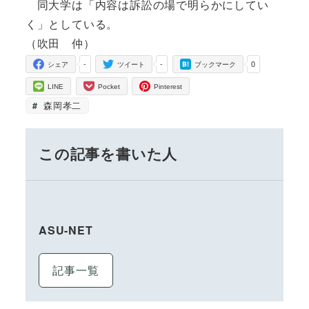
同大学は「内容は訴訟の場で明らかにしてい
く」としている。
（吹田 仲）
-
-
0
シェア
ツイート
ブックマーク
LINE
Pocket
Pinterest
森岡孝二
この記事を書いた人
ASU-NET
記事一覧