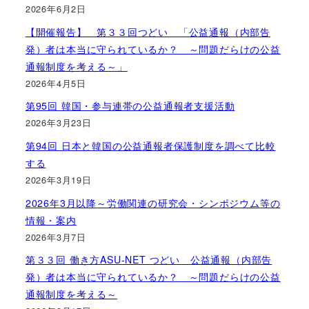
2026年6月2日
【開催報告】 第３３回つどい 「公益通報（内部告
発）者は本当に守られているか？ ～問題だらけの公益
通報制度を考える～」
2026年4月5日
第95回 韓国・参与連帯の公益通報者支援活動
2026年3月23日
第94回 日本と韓国の公益通報者保護制度を調べて比較
する
2026年3月19日
2026年3月以降～労働関連の研究会・シンポジウム等の
情報・案内
2026年3月7日
第３３回 働き方ASU-NET つどい 公益通報（内部告
発）者は本当に守られているか？ ～問題だらけの公益
通報制度を考える～