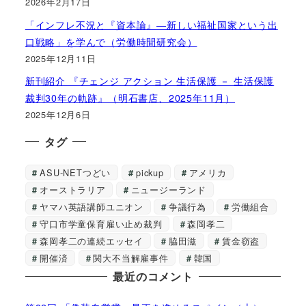
2026年2月17日
「インフレ不況と『資本論』―新しい福祉国家という出
口戦略」を学んで（労働時間研究会）
2025年12月11日
新刊紹介 『チェンジ アクション 生活保護 － 生活保護
裁判30年の軌跡』（明石書店、2025年11月）
2025年12月6日
タグ
ASU-NETつどい
pickup
アメリカ
オーストラリア
ニュージーランド
ヤマハ英語講師ユニオン
争議行為
労働組合
守口市学童保育雇い止め裁判
森岡孝二
森岡孝二の連続エッセイ
脇田滋
賃金窃盗
開催済
関大不当解雇事件
韓国
最近のコメント