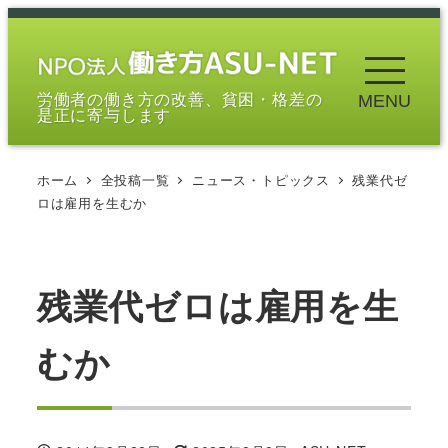
メ
イ
ン
労働者の働き方の改善、貧困・格差の
MENU
コ
是正に寄与します
ン
テ
ホーム
全投稿一覧
ニュース・トピックス
残業代ゼ
ン
ロは雇用を生むか
ツ
へ
移
残業代ゼロは雇用を生
動
むか