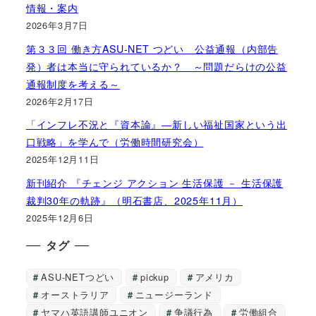
情報・案内
2026年3月7日
第３３回 働き方ASU-NET つどい 公益通報（内部告
発）者は本当に守られているか？ ～問題だらけの公益
通報制度を考える～
2026年2月17日
「インフレ不況と『資本論』―新しい福祉国家という出
口戦略」を学んで（労働時間研究会）
2025年12月11日
新刊紹介 『チェンジ アクション 生活保護 － 生活保護
裁判30年の軌跡』（明石書店、2025年11月）
2025年12月6日
タグ
ASU-NETつどい
pickup
アメリカ
オーストラリア
ニュージーランド
ヤマハ英語講師ユニオン
争議行為
労働組合