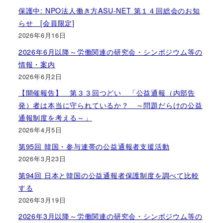
保護中: NPO法人働き方ASU-NET 第１４回総会のお知
らせ [会員限定]
2026年6月16日
2026年6月以降～労働関連の研究会・シンポジウム等の
情報・案内
2026年6月2日
【開催報告】 第３３回つどい 「公益通報（内部告
発）者は本当に守られているか？ ～問題だらけの公益
通報制度を考える～」
2026年4月5日
第95回 韓国・参与連帯の公益通報者支援活動
2026年3月23日
第94回 日本と韓国の公益通報者保護制度を調べて比較
する
2026年3月19日
2026年3月以降～労働関連の研究会・シンポジウム等の