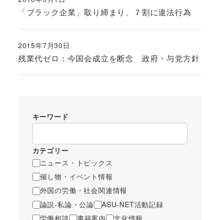
投稿日
「ブラック企業」取り締まり、７割に違法行為
2015年7月30日
投稿日
残業代ゼロ：今国会成立を断念 政府・与党方針
キーワード
カテゴリー
ニュース・トピックス
催し物・イベント情報
外国の労働・社会関連情報
論説-私論・公論
ASU-NET活動記録
労働相談
書籍案内
文化情報