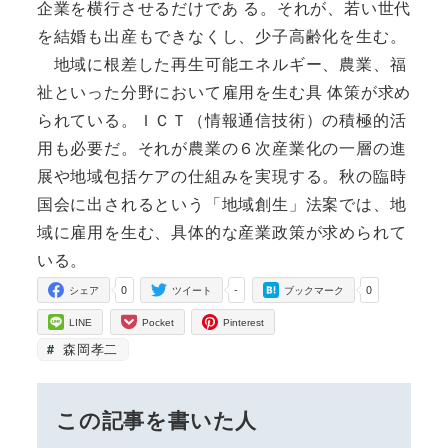
企業を横行させるだけであ る。それが、若い世代
を結婚も出産もできなくし、少子高齢化を生む。
地域に根差した再生可能エネルギー、農業、福
祉といった分野において雇用を生む具 体策が求め
られている。ＩＣＴ（情報通信技術）の積極的活
用も必要だ。それが農業の６次産業化の一層の進
展や地域包括ケアの仕組みを実現する。秋の臨時
国会に出されるという「地域創生」法案では、地
域に雇用を生む、具体的な産業政策が求められて
いる。
0
-
0
シェア
ツイート
ブックマーク
LINE
Pocket
Pinterest
森岡孝二
この記事を書いた人