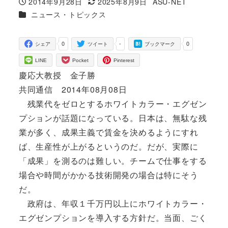
2014年9月28日
2025年8月9日
ASU-NET
投稿日
更新日
著
カテゴリー
ニュース・トピックス
者
0
-
0
シェア
ツイート
ブックマーク
LINE
Pocket
Pinterest
慶応大教授 金子勝
共同通信 2014年08月08日
残業代をゼロとするホワイトカラー・エグゼン
プションが話題になっている。日本は、無駄な残
業が多く、成果主義で賃金を決めるようにすれ
ば、生産性が上がるというのだ。だが、実際に
「成果」を測るのは難しい。チームで仕事をする
場合や時間がかかる技術開発の場合は特にそう
だ。
政府は、年収１千万円以上にホワイトカラー・
エグゼンプションを導入する方針だ。当面、ごく