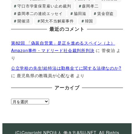
守口市学童保育雇い止め裁判
森岡孝二
森岡孝二の連続エッセイ
脇田滋
賃金窃盗
開催済
関大不当解雇事件
韓国
最近のコメント
第82回 「偽装自営業」是正を進めるスペイン（上）
Amazon事件・マドリード社会裁判所判決
に
菅俊治
よ
り
公立学校の先生!給特法は勤務全てに関する法律なのか?
に
鹿児島県の教職員が心配な者
より
アーカイブ
ア
ー
カ
イ
ブ
(C)Copyright NPO法人 働き方ASU-NET, All Rights