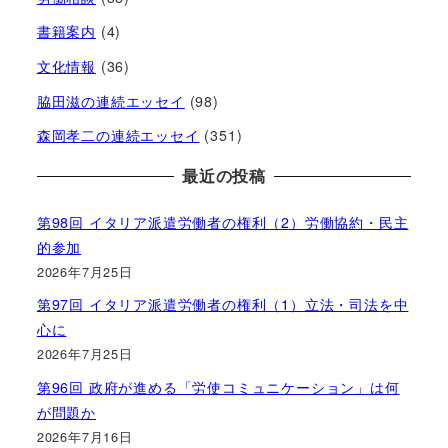
書籍案内
(4)
文化情報
(36)
脇田滋の連続エッセイ
(98)
森岡孝二の連続エッセイ
(351)
最近の投稿
第98回 イタリア派遣労働者の権利（2）労働協約・民主
的参加
2026年7月25日
第97回 イタリア派遣労働者の権利（1）立法・司法を中
心に
2026年7月25日
第96回 政府が進める「労使コミュニケーション」は何
が問題か
2026年7月16日