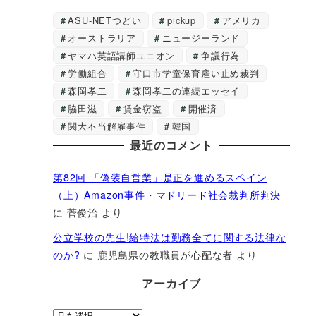
ASU-NETつどい
pickup
アメリカ
オーストラリア
ニュージーランド
ヤマハ英語講師ユニオン
争議行為
労働組合
守口市学童保育雇い止め裁判
森岡孝二
森岡孝二の連続エッセイ
脇田滋
賃金窃盗
開催済
関大不当解雇事件
韓国
最近のコメント
第82回 「偽装自営業」是正を進めるスペイン
（上）Amazon事件・マドリード社会裁判所判決
に
菅俊治
より
公立学校の先生!給特法は勤務全てに関する法律な
のか?
に
鹿児島県の教職員が心配な者
より
アーカイブ
ア