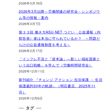
2026年3月19日
2026年3月以降～労働関連の研究会・シンポジウ
ム等の情報・案内
2026年3月7日
第３３回 働き方ASU-NET つどい 公益通報（内
部告発）者は本当に守られているか？ ～問題だ
らけの公益通報制度を考える～
2026年2月17日
「インフレ不況と『資本論』―新しい福祉国家と
いう出口戦略」を学んで（労働時間研究会）
2025年12月11日
新刊紹介 『チェンジ アクション 生活保護 － 生活
保護裁判30年の軌跡』（明石書店、2025年11
月）
2025年12月6日
タグ