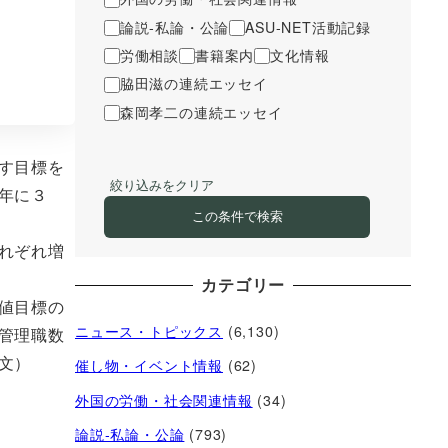
論説-私論・公論
ASU-NET活動記録
労働相談
書籍案内
文化情報
脇田滋の連続エッセイ
森岡孝二の連続エッセイ
す目標を
絞り込みをクリア
年に３
この条件で検索
れぞれ増
カテゴリー
値目標の
ニュース・トピックス
(6,130)
管理職数
文）
催し物・イベント情報
(62)
外国の労働・社会関連情報
(34)
論説-私論・公論
(793)