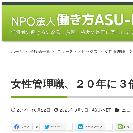
メ
イ
ン
コ
労働者の働き方の改善、貧困・格差の是正に寄与しま
ン
テ
ホーム
全投稿一覧
ニュース・トピックス
女性管理職、
ン
ツ
へ
移
女性管理職、２０年に３
動
カテゴリ
2014年10月22日
2025年8月9日
ASU-NET
ニュ
投稿日
更新日
著
者
0
-
0
シェア
ツイート
ブックマーク
LINE