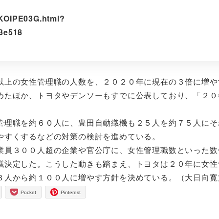
BKOIPE03G.html?
3e518
上の女性管理職の人数を、２０２０年に現在の３倍に増や
めたほか、トヨタやデンソーもすでに公表しており、「２０
理職を約６０人に、豊田自動織機も２５人を約７５人にそ
やすくするなどの対策の検討を進めている。
員３００人超の企業や官公庁に、女性管理職数といった数
議決定した。こうした動きも踏まえ、トヨタは２０年に女性
３人から約１００人に増やす方針を決めている。（大日向寛
Pocket
Pinterest