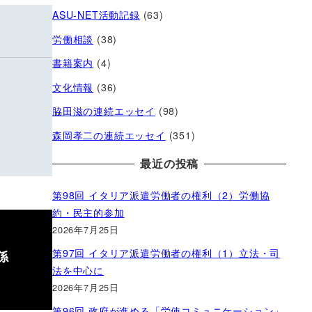
ASU-NET活動記録
(63)
労働相談
(38)
書籍案内
(4)
文化情報
(36)
脇田滋の連続エッセイ
(98)
森岡孝二の連続エッセイ
(351)
最近の投稿
第98回 イタリア派遣労働者の権利（2）労働協
約・民主的参加
2026年7月25日
第97回 イタリア派遣労働者の権利（1）立法・司
係
法を中心に
2026年7月25日
第96回 政府が進める「労使コミュニケーション」