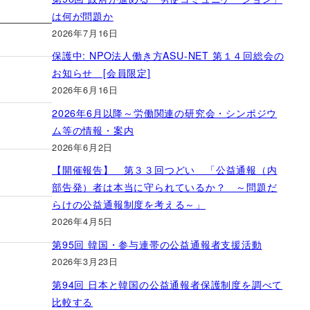
は何が問題か
2026年7月16日
保護中: NPO法人働き方ASU-NET 第１４回総会の
お知らせ [会員限定]
2026年6月16日
2026年6月以降～労働関連の研究会・シンポジウ
ム等の情報・案内
2026年6月2日
【開催報告】 第３３回つどい 「公益通報（内
部告発）者は本当に守られているか？ ～問題だ
らけの公益通報制度を考える～」
2026年4月5日
第95回 韓国・参与連帯の公益通報者支援活動
2026年3月23日
第94回 日本と韓国の公益通報者保護制度を調べて
比較する