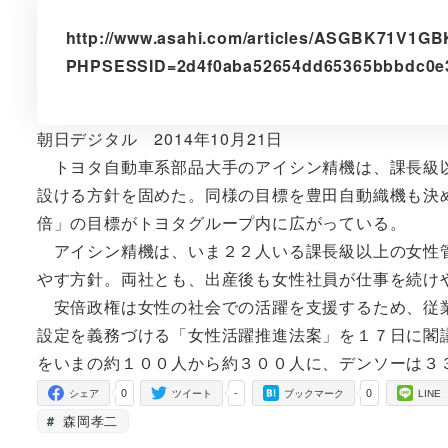
http://www.asahi.com/articles/ASGBK71V1G
PHPSESSID=2d4f0aba52654dd65365bbbdc0e
朝日デジタル 2014年10月21日
トヨタ自動車系部品大手のアイシン精機は、課長級以
設ける方針を固めた。同様の目標を豊田自動織機も決
倍」の目標がトヨタグループ内に広がっている。
アイシン精機は、いま２２人いる課長級以上の女性管
やす方針。両社とも、出産後も女性社員が仕事を続け
安倍政権は女性の社会での活躍を支援するため、従業
設定を義務づける「女性活躍推進法案」を１７日に閣
をいまの約１００人から約３００人に、デンソーは３
0
-
0
シェア
ツイート
ブックマーク
LINE
森岡孝二