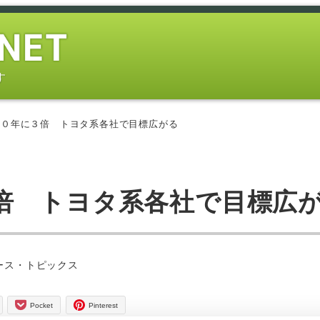
す
２０年に３倍 トヨタ系各社で目標広がる
倍 トヨタ系各社で目標広
ー
ース・トピックス
Pocket
Pinterest