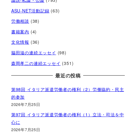
論説-私論・公論
(793)
ASU-NET活動記録
(63)
労働相談
(38)
書籍案内
(4)
文化情報
(36)
脇田滋の連続エッセイ
(98)
森岡孝二の連続エッセイ
(351)
最近の投稿
第98回 イタリア派遣労働者の権利（2）労働協約・民主
的参加
2026年7月25日
第97回 イタリア派遣労働者の権利（1）立法・司法を中
心に
2026年7月25日