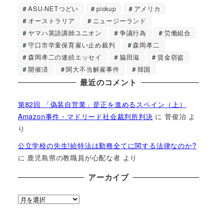
ASU-NETつどい
pickup
アメリカ
オーストラリア
ニュージーランド
ヤマハ英語講師ユニオン
争議行為
労働組合
守口市学童保育雇い止め裁判
森岡孝二
森岡孝二の連続エッセイ
脇田滋
賃金窃盗
開催済
関大不当解雇事件
韓国
最近のコメント
第82回 「偽装自営業」是正を進めるスペイン（上）
Amazon事件・マドリード社会裁判所判決
に
菅俊治
よ
り
公立学校の先生!給特法は勤務全てに関する法律なのか?
に
鹿児島県の教職員が心配な者
より
アーカイブ
ア
ー