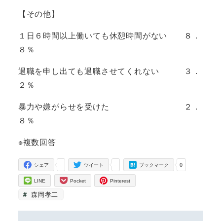
【その他】
１日６時間以上働いても休憩時間がない ８．
８％
退職を申し出ても退職させてくれない ３．
２％
暴力や嫌がらせを受けた ２．
８％
※複数回答
-
-
0
シェア
ツイート
ブックマーク
LINE
Pocket
Pinterest
森岡孝二