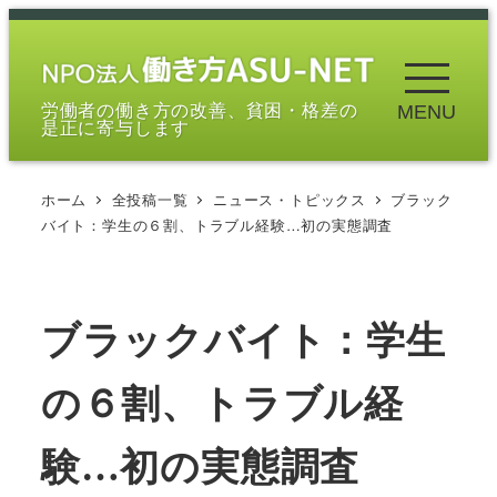
メ
イ
ン
労働者の働き方の改善、貧困・格差の
MENU
コ
是正に寄与します
ン
テ
ホーム
全投稿一覧
ニュース・トピックス
ブラック
ン
バイト：学生の６割、トラブル経験…初の実態調査
ツ
へ
移
ブラックバイト：学生
動
の６割、トラブル経
験…初の実態調査