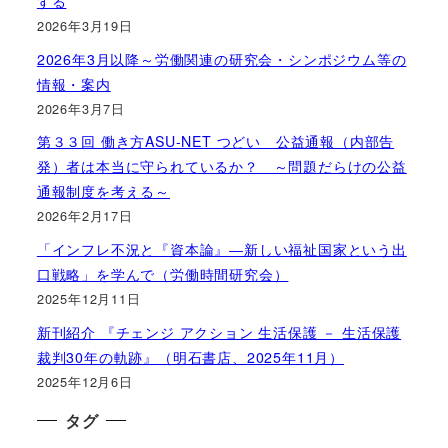
する
2026年3月19日
2026年3月以降～労働関連の研究会・シンポジウム等の
情報・案内
2026年3月7日
第３３回 働き方ASU-NET つどい 公益通報（内部告
発）者は本当に守られているか？ ～問題だらけの公益
通報制度を考える～
2026年2月17日
「インフレ不況と『資本論』―新しい福祉国家という出
口戦略」を学んで（労働時間研究会）
2025年12月11日
新刊紹介 『チェンジ アクション 生活保護 － 生活保護
裁判30年の軌跡』（明石書店、2025年11月）
2025年12月6日
タグ