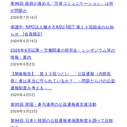
第96回 政府が進める「労使コミュニケーション」は何
が問題か
2026年7月16日
保護中: NPO法人働き方ASU-NET 第１４回総会のお知
らせ [会員限定]
2026年6月16日
2026年6月以降～労働関連の研究会・シンポジウム等の
情報・案内
2026年6月2日
【開催報告】 第３３回つどい 「公益通報（内部告
発）者は本当に守られているか？ ～問題だらけの公益
通報制度を考える～」
2026年4月5日
第95回 韓国・参与連帯の公益通報者支援活動
2026年3月23日
第94回 日本と韓国の公益通報者保護制度を調べて比較