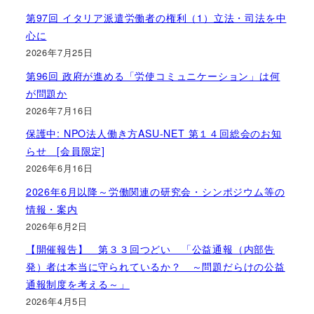
第97回 イタリア派遣労働者の権利（1）立法・司法を中
心に
2026年7月25日
第96回 政府が進める「労使コミュニケーション」は何
が問題か
2026年7月16日
保護中: NPO法人働き方ASU-NET 第１４回総会のお知
らせ [会員限定]
2026年6月16日
2026年6月以降～労働関連の研究会・シンポジウム等の
情報・案内
2026年6月2日
【開催報告】 第３３回つどい 「公益通報（内部告
発）者は本当に守られているか？ ～問題だらけの公益
通報制度を考える～」
2026年4月5日