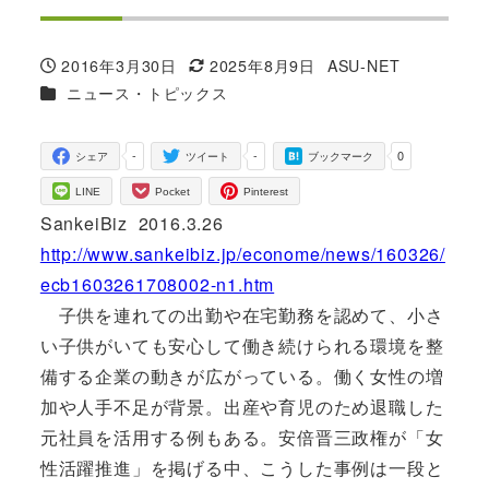
2016年3月30日
2025年8月9日
ASU-NET
投稿日
更新日
著
カテゴリー
ニュース・トピックス
者
-
-
0
シェア
ツイート
ブックマーク
LINE
Pocket
Pinterest
SankeiBiz 2016.3.26
http://www.sankeibiz.jp/econome/news/160326/
ecb1603261708002-n1.htm
子供を連れての出勤や在宅勤務を認めて、小さ
い子供がいても安心して働き続けられる環境を整
備する企業の動きが広がっている。働く女性の増
加や人手不足が背景。出産や育児のため退職した
元社員を活用する例もある。安倍晋三政権が「女
性活躍推進」を掲げる中、こうした事例は一段と