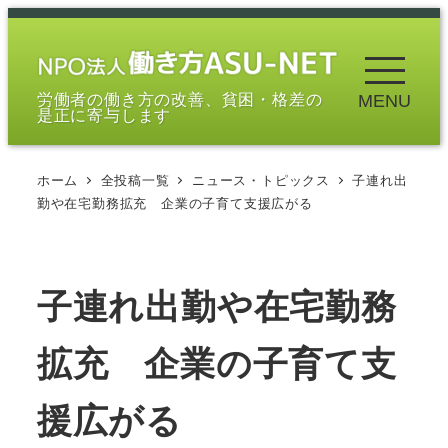
メ
イ
ン
労働者の働き方の改善、貧困・格差の
MENU
コ
是正に寄与します
ン
テ
ホーム
全投稿一覧
ニュース・トピックス
子連れ出
ン
勤や在宅勤務拡充 企業の子育て支援広がる
ツ
へ
移
子連れ出勤や在宅勤務
動
拡充 企業の子育て支
援広がる