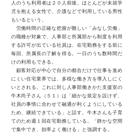
人のうち利用者は２０人前後。ほとんどが未就学
児を抱える女性で、介護などで利用している男性
もいるという。
労働時間の正確な把握が難しい「みなし労働」
の職種が対象で、人事部と所属部から制度を利用
する許可が出ている社員は、在宅勤務をする前に
毎回、所属長の了解を得る。一日のうち数時間だ
けの利用もできる。
顧客対応が中心で自分の都合だけで仕事を進め
にくい住宅業界では、多様な働き方を導入しにく
いとされる。これに対し人事部働きかた支援室の
牛木尚子さん（５１）は「細かな規定を設けず、
社員の事情に合わせて融通が利くようにしている
ため、継続できている」と話す。牛木さんも子育
てのため週１回在宅勤務している。「静かな空間
で集中でき、効率よく働ける」と強調する。