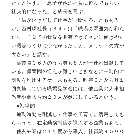
た」と話す。「息子が他の社員に遊んでもらい、
社交的になった」と成長を喜ぶ。
子供が泣きだして仕事が中断することもある
が、西村琢社長（３４）は「職場の雰囲気が和ん
だり、子育ての状況を共有できて互いに働きやす
い環境づくりにつながったりと、メリットの方が
大きい」と話す。
従業員３６人のうち男女８人が子連れ出勤して
いる。保育園の迎えが難しいときなどに一時的に
制度を利用するケースもある。昨年６月から月１
回実施している職場見学会には、他企業の人事担
当者や個人ら約２０人が参加しているという。
■効率的
通勤時間を削減して仕事や子育てに活用しても
らおうと、在宅勤務制度を導入する企業もある。
住友林業は２１年度から導入。社員約４５００