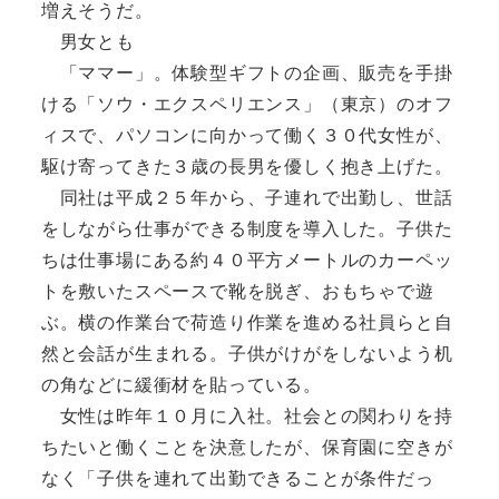
増えそうだ。
男女とも
「ママー」。体験型ギフトの企画、販売を手掛
ける「ソウ・エクスペリエンス」（東京）のオフ
ィスで、パソコンに向かって働く３０代女性が、
駆け寄ってきた３歳の長男を優しく抱き上げた。
同社は平成２５年から、子連れで出勤し、世話
をしながら仕事ができる制度を導入した。子供た
ちは仕事場にある約４０平方メートルのカーペッ
トを敷いたスペースで靴を脱ぎ、おもちゃで遊
ぶ。横の作業台で荷造り作業を進める社員らと自
然と会話が生まれる。子供がけがをしないよう机
の角などに緩衝材を貼っている。
女性は昨年１０月に入社。社会との関わりを持
ちたいと働くことを決意したが、保育園に空きが
なく「子供を連れて出勤できることが条件だっ