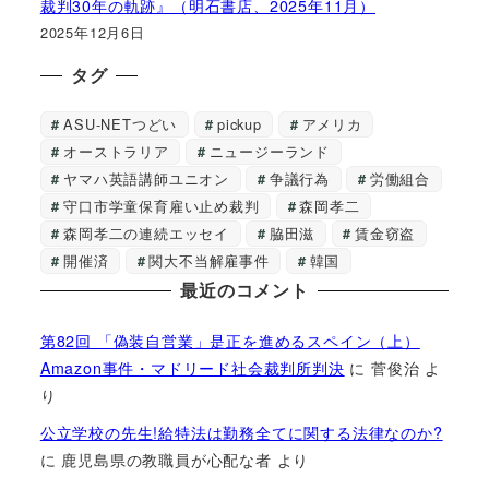
裁判30年の軌跡』（明石書店、2025年11月）
2025年12月6日
タグ
ASU-NETつどい
pickup
アメリカ
オーストラリア
ニュージーランド
ヤマハ英語講師ユニオン
争議行為
労働組合
守口市学童保育雇い止め裁判
森岡孝二
森岡孝二の連続エッセイ
脇田滋
賃金窃盗
開催済
関大不当解雇事件
韓国
最近のコメント
第82回 「偽装自営業」是正を進めるスペイン（上）
Amazon事件・マドリード社会裁判所判決
に
菅俊治
よ
り
公立学校の先生!給特法は勤務全てに関する法律なのか?
に
鹿児島県の教職員が心配な者
より