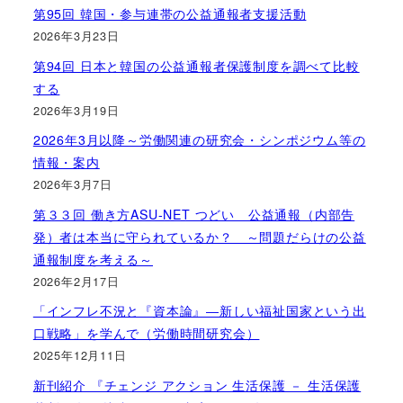
第95回 韓国・参与連帯の公益通報者支援活動
2026年3月23日
第94回 日本と韓国の公益通報者保護制度を調べて比較
する
2026年3月19日
2026年3月以降～労働関連の研究会・シンポジウム等の
情報・案内
2026年3月7日
第３３回 働き方ASU-NET つどい 公益通報（内部告
発）者は本当に守られているか？ ～問題だらけの公益
通報制度を考える～
2026年2月17日
「インフレ不況と『資本論』―新しい福祉国家という出
口戦略」を学んで（労働時間研究会）
2025年12月11日
新刊紹介 『チェンジ アクション 生活保護 － 生活保護