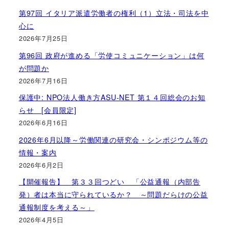
第97回 イタリア派遣労働者の権利（1）立法・司法を中
心に
2026年7月25日
第96回 政府が進める「労使コミュニケーション」は何
が問題か
2026年7月16日
保護中: NPO法人働き方ASU-NET 第１４回総会のお知
らせ [会員限定]
2026年6月16日
2026年6月以降～労働関連の研究会・シンポジウム等の
情報・案内
2026年6月2日
【開催報告】 第３３回つどい 「公益通報（内部告
発）者は本当に守られているか？ ～問題だらけの公益
通報制度を考える～」
2026年4月5日