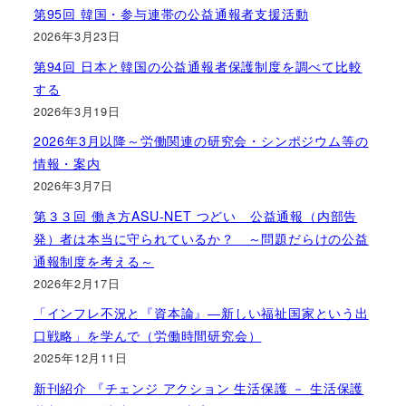
第95回 韓国・参与連帯の公益通報者支援活動
2026年3月23日
第94回 日本と韓国の公益通報者保護制度を調べて比較
する
2026年3月19日
2026年3月以降～労働関連の研究会・シンポジウム等の
情報・案内
2026年3月7日
第３３回 働き方ASU-NET つどい 公益通報（内部告
発）者は本当に守られているか？ ～問題だらけの公益
通報制度を考える～
2026年2月17日
「インフレ不況と『資本論』―新しい福祉国家という出
口戦略」を学んで（労働時間研究会）
2025年12月11日
新刊紹介 『チェンジ アクション 生活保護 － 生活保護