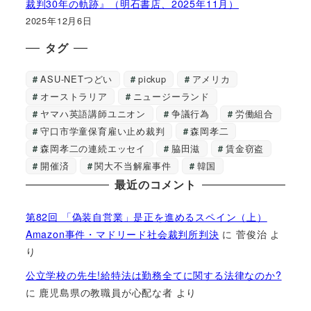
裁判30年の軌跡』（明石書店、2025年11月）
2025年12月6日
タグ
ASU-NETつどい
pickup
アメリカ
オーストラリア
ニュージーランド
ヤマハ英語講師ユニオン
争議行為
労働組合
守口市学童保育雇い止め裁判
森岡孝二
森岡孝二の連続エッセイ
脇田滋
賃金窃盗
開催済
関大不当解雇事件
韓国
最近のコメント
第82回 「偽装自営業」是正を進めるスペイン（上）
Amazon事件・マドリード社会裁判所判決
に
菅俊治
よ
り
公立学校の先生!給特法は勤務全てに関する法律なのか?
に
鹿児島県の教職員が心配な者
より