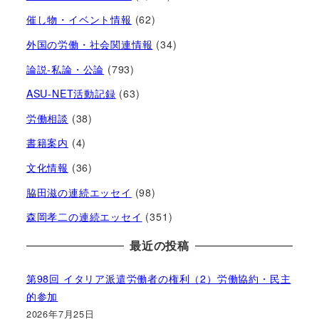
催し物・イベント情報
(62)
外国の労働・社会関連情報
(34)
論説-私論・公論
(793)
ASU-NET活動記録
(63)
労働相談
(38)
書籍案内
(4)
文化情報
(36)
脇田滋の連続エッセイ
(98)
森岡孝二の連続エッセイ
(351)
最近の投稿
第98回 イタリア派遣労働者の権利（2）労働協約・民主
的参加
2026年7月25日