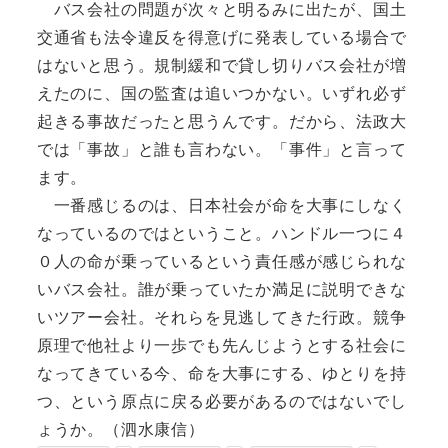
バス会社の問題が次々と明るみに出たが、国土
交通省も法令違反を得意げに発表している場合で
はないと思う。規制緩和で貸し切りバス会社が増
えたのに、国の監査は追いつかない。いずれ必ず
起きる事故だったと思うんです。だから、法政大
では「事故」と誰も言わない。「事件」と言って
ます。
一番感じるのは、日本社会が命を大事にしなく
なっているのではということ。ハンドル一つに４
０人の命が乗っているという責任感が感じられな
いバス会社。誰が乗っていたか満足に説明できな
いツアー会社。それらを見逃してきた行政。競争
原理で他社より一歩でも先んじようとする社会に
なってきている今、命を大事にする、ゆとりを持
つ、という原点に戻る必要があるのではないでし
ょうか。（泗水康信）