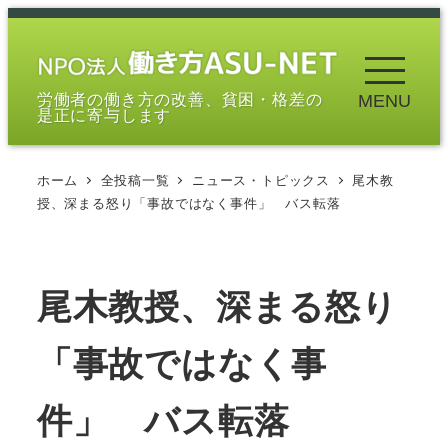
メ
イ
ン
労働者の働き方の改善、貧困・格差の
MENU
コ
是正に寄与します
ン
テ
ホーム
全投稿一覧
ニュース・トピックス
尾木教
ン
授、深まる怒り「事故ではなく事件」 バス転落
ツ
へ
移
尾木教授、深まる怒り
動
「事故ではなく事
件」 バス転落