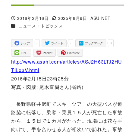
2016年2月16日
2025年8月9日
ASU-NET
投稿日
更新日
著
カテゴリー
ニュース・トピックス
者
-
-
0
シェア
ツイート
ブックマーク
LINE
Pocket
Pinterest
http://www.asahi.com/articles/ASJ2H63LTJ2HU
TIL03V.html
2016年2月15日23時25分
写真・図版: 尾木直樹さん(省略)
長野県軽井沢町でスキーツアーの大型バスが道
路脇に転落し、乗客・乗員１５人が死亡した事故
から、１５日で１カ月がたった。現場には花を手
向けて、手を合わせる人が相次いで訪れた。事故