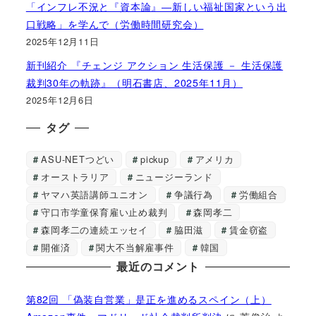
「インフレ不況と『資本論』―新しい福祉国家という出
口戦略」を学んで（労働時間研究会）
2025年12月11日
新刊紹介 『チェンジ アクション 生活保護 － 生活保護
裁判30年の軌跡』（明石書店、2025年11月）
2025年12月6日
タグ
ASU-NETつどい
pickup
アメリカ
オーストラリア
ニュージーランド
ヤマハ英語講師ユニオン
争議行為
労働組合
守口市学童保育雇い止め裁判
森岡孝二
森岡孝二の連続エッセイ
脇田滋
賃金窃盗
開催済
関大不当解雇事件
韓国
最近のコメント
第82回 「偽装自営業」是正を進めるスペイン（上）