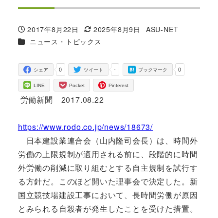
2017年8月22日
2025年8月9日
ASU-NET
投稿日
更新日
著
カテゴリー
ニュース・トピックス
者
0
-
0
シェア
ツイート
ブックマーク
LINE
Pocket
Pinterest
労働新聞 2017.08.22
https://www.rodo.co.jp/news/18673/
日本建設業連合会（山内隆司会長）は、時間外
労働の上限規制が適用される前に、段階的に時間
外労働の削減に取り組むとする自主規制を試行す
る方針だ。このほど開いた理事会で決定した。新
国立競技場建設工事において、長時間労働が原因
とみられる自殺者が発生したことを受けた措置。