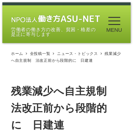
メ
イ
ン
労働者の働き方の改善、貧困・格差の
MENU
コ
是正に寄与します
ン
テ
ホーム
全投稿一覧
ニュース・トピックス
残業減少
ン
へ自主規制 法改正前から段階的に 日建連
ツ
へ
移
残業減少へ自主規制
動
法改正前から段階的
に 日建連