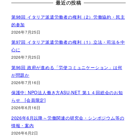
最近の投稿
第98回 イタリア派遣労働者の権利（2）労働協約・民主
的参加
2026年7月25日
第97回 イタリア派遣労働者の権利（1）立法・司法を中
心に
2026年7月25日
第96回 政府が進める「労使コミュニケーション」は何
が問題か
2026年7月16日
保護中: NPO法人働き方ASU-NET 第１４回総会のお知
らせ [会員限定]
2026年6月16日
2026年6月以降～労働関連の研究会・シンポジウム等の
情報・案内
2026年6月2日