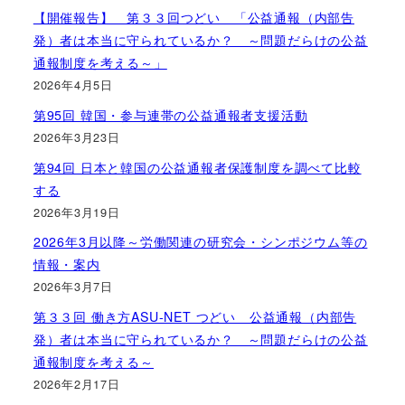
【開催報告】 第３３回つどい 「公益通報（内部告
発）者は本当に守られているか？ ～問題だらけの公益
通報制度を考える～」
2026年4月5日
第95回 韓国・参与連帯の公益通報者支援活動
2026年3月23日
第94回 日本と韓国の公益通報者保護制度を調べて比較
する
2026年3月19日
2026年3月以降～労働関連の研究会・シンポジウム等の
情報・案内
2026年3月7日
第３３回 働き方ASU-NET つどい 公益通報（内部告
発）者は本当に守られているか？ ～問題だらけの公益
通報制度を考える～
2026年2月17日