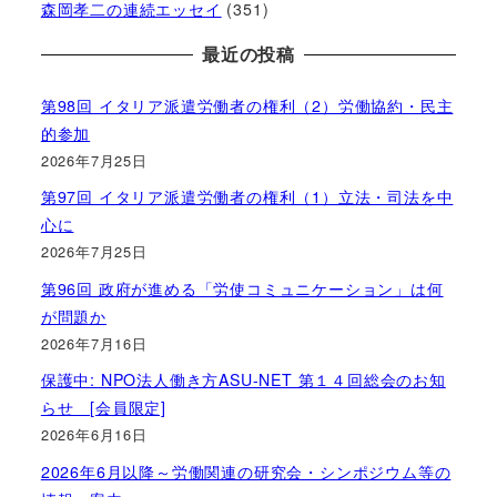
森岡孝二の連続エッセイ
(351)
最近の投稿
第98回 イタリア派遣労働者の権利（2）労働協約・民主
的参加
2026年7月25日
第97回 イタリア派遣労働者の権利（1）立法・司法を中
心に
2026年7月25日
第96回 政府が進める「労使コミュニケーション」は何
が問題か
2026年7月16日
保護中: NPO法人働き方ASU-NET 第１４回総会のお知
らせ [会員限定]
2026年6月16日
2026年6月以降～労働関連の研究会・シンポジウム等の