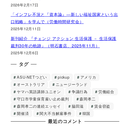
2026年2月17日
「インフレ不況と『資本論』―新しい福祉国家という出
口戦略」を学んで（労働時間研究会）
2025年12月11日
新刊紹介 『チェンジ アクション 生活保護 － 生活保護
裁判30年の軌跡』（明石書店、2025年11月）
2025年12月6日
タグ
ASU-NETつどい
pickup
アメリカ
オーストラリア
ニュージーランド
ヤマハ英語講師ユニオン
争議行為
労働組合
守口市学童保育雇い止め裁判
森岡孝二
森岡孝二の連続エッセイ
脇田滋
賃金窃盗
開催済
関大不当解雇事件
韓国
最近のコメント