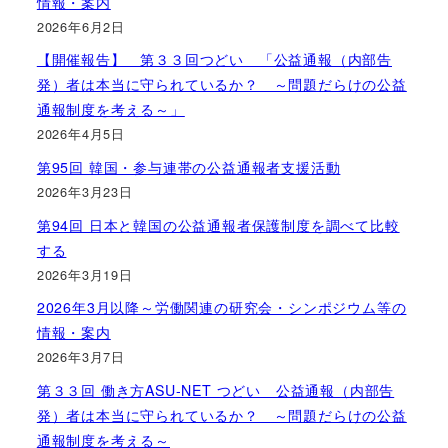
情報・案内
2026年6月2日
【開催報告】 第３３回つどい 「公益通報（内部告
発）者は本当に守られているか？ ～問題だらけの公益
通報制度を考える～」
2026年4月5日
第95回 韓国・参与連帯の公益通報者支援活動
2026年3月23日
第94回 日本と韓国の公益通報者保護制度を調べて比較
する
2026年3月19日
2026年3月以降～労働関連の研究会・シンポジウム等の
情報・案内
2026年3月7日
第３３回 働き方ASU-NET つどい 公益通報（内部告
発）者は本当に守られているか？ ～問題だらけの公益
通報制度を考える～