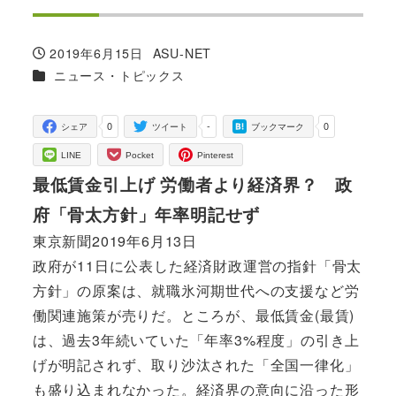
2019年6月15日
ASU-NET
投稿日
著
カテゴリー
ニュース・トピックス
者
0
-
0
シェア
ツイート
ブックマーク
LINE
Pocket
Pinterest
最低賃金引上げ 労働者より経済界？ 政
府「骨太方針」年率明記せず
東京新聞2019年6月13日
政府が11日に公表した経済財政運営の指針「骨太
方針」の原案は、就職氷河期世代への支援など労
働関連施策が売りだ。ところが、最低賃金(最賃)
は、過去3年続いていた「年率3%程度」の引き上
げが明記されず、取り沙汰された「全国一律化」
も盛り込まれなかった。経済界の意向に沿った形