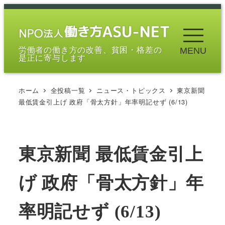
メ
イ
ン
労働者の働き方の改善、貧困・格差の
MENU
コ
是正に寄与します
ン
テ
ホーム
全投稿一覧
ニュース・トピックス
東京新聞
ン
最低賃金引上げ 政府「骨太方針」年率明記せず (6/13)
ツ
へ
移
東京新聞 最低賃金引上
動
げ 政府「骨太方針」年
率明記せず (6/13)