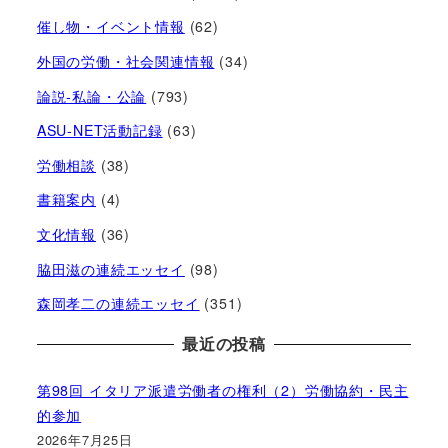
催し物・イベント情報
(62)
外国の労働・社会関連情報
(34)
論説-私論・公論
(793)
ASU-NET活動記録
(63)
労働相談
(38)
書籍案内
(4)
文化情報
(36)
脇田滋の連続エッセイ
(98)
森岡孝二の連続エッセイ
(351)
最近の投稿
第98回 イタリア派遣労働者の権利（2）労働協約・民主
的参加
2026年7月25日