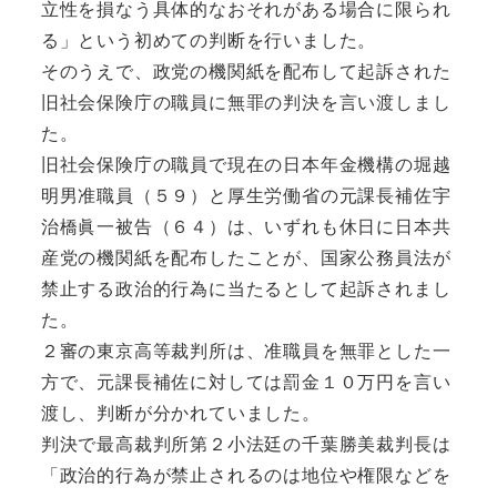
立性を損なう具体的なおそれがある場合に限られ
る」
という初めての判断を行いました。
そのうえで、
政党の機関紙を配布して起訴された
旧社会保険庁の職員に無罪の判
決を言い渡しまし
た。
旧社会保険庁の職員で現在の日本年金機構の堀越
明男准職員（
５９）と厚生労働省の元課長補佐宇
治橋眞一被告（６４）は、
いずれも休日に日本共
産党の機関紙を配布したことが、
国家公務員法が
禁止する政治的行為に当たるとして起訴されまし
た
。
２審の東京高等裁判所は、准職員を無罪とした一
方で、
元課長補佐に対しては罰金１０万円を言い
渡し、
判断が分かれていました。
判決で最高裁判所第２小法廷の千葉勝美裁判長は
「
政治的行為が禁止されるのは地位や権限などを