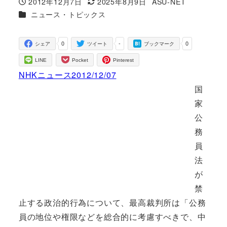
2012年12月7日
2025年8月9日
ASU-NET
投稿日
更新日
著
カテゴリー
ニュース・トピックス
者
0
-
0
シェア
ツイート
ブックマーク
LINE
Pocket
Pinterest
NHKニュース2012/12/07
国
家
公
務
員
法
が
禁
止する政治的行為について、最高裁判所は「
公務
員の地位や権限などを総合的に考慮すべきで、
中