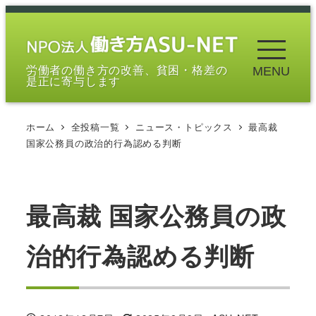
メ
イ
ン
労働者の働き方の改善、貧困・格差の
MENU
コ
是正に寄与します
ン
テ
ホーム
全投稿一覧
ニュース・トピックス
最高裁
ン
国家公務員の政治的行為認める判断
ツ
へ
移
最高裁 国家公務員の政
動
治的行為認める判断