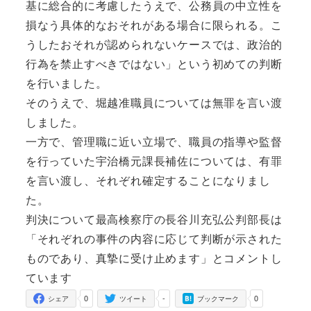
基に総合的に考慮し
たうえで、
公務員の中立性を
損なう具体的なおそれがある場合に限られる。
こ
うしたおそれが認められないケースでは、
政治的
行為を禁止すべきではない」
という初めての判断
を行いました。
そのうえで、堀越准職員については無罪を言い渡
しました。
一方で、管理職に近い立場で、
職員の指導や監督
を行っていた宇治橋元課長補佐については、
有罪
を言い渡し、それぞれ確定することになりまし
た。
判決について最高検察庁の長谷川充弘公判部長は
「
それぞれの事件の内容に応じて判断が示された
ものであり、
真摯に受け止めます」とコメントし
ています
0
-
0
シェア
ツイート
ブックマーク