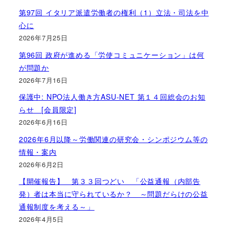
第97回 イタリア派遣労働者の権利（1）立法・司法を中
心に
2026年7月25日
第96回 政府が進める「労使コミュニケーション」は何
が問題か
2026年7月16日
保護中: NPO法人働き方ASU-NET 第１４回総会のお知
らせ [会員限定]
2026年6月16日
2026年6月以降～労働関連の研究会・シンポジウム等の
情報・案内
2026年6月2日
【開催報告】 第３３回つどい 「公益通報（内部告
発）者は本当に守られているか？ ～問題だらけの公益
通報制度を考える～」
2026年4月5日