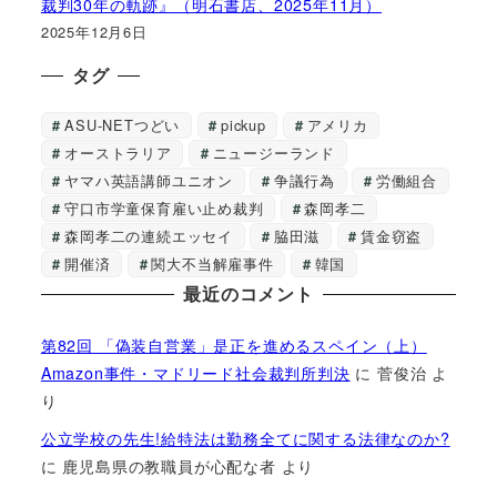
裁判30年の軌跡』（明石書店、2025年11月）
2025年12月6日
タグ
ASU-NETつどい
pickup
アメリカ
オーストラリア
ニュージーランド
ヤマハ英語講師ユニオン
争議行為
労働組合
守口市学童保育雇い止め裁判
森岡孝二
森岡孝二の連続エッセイ
脇田滋
賃金窃盗
開催済
関大不当解雇事件
韓国
最近のコメント
第82回 「偽装自営業」是正を進めるスペイン（上）
Amazon事件・マドリード社会裁判所判決
に
菅俊治
よ
り
公立学校の先生!給特法は勤務全てに関する法律なのか?
に
鹿児島県の教職員が心配な者
より