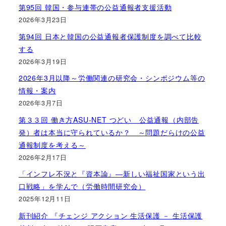
第95回 韓国・参与連帯の公益通報者支援活動
2026年3月23日
第94回 日本と韓国の公益通報者保護制度を調べて比較
する
2026年3月19日
2026年3月以降～労働関連の研究会・シンポジウム等の
情報・案内
2026年3月7日
第３３回 働き方ASU-NET つどい 公益通報（内部告
発）者は本当に守られているか？ ～問題だらけの公益
通報制度を考える～
2026年2月17日
「インフレ不況と『資本論』―新しい福祉国家という出
口戦略」を学んで（労働時間研究会）
2025年12月11日
新刊紹介 『チェンジ アクション 生活保護 － 生活保護