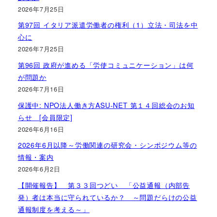
2026年7月25日
第97回 イタリア派遣労働者の権利（1）立法・司法を中
心に
2026年7月25日
第96回 政府が進める「労使コミュニケーション」は何
が問題か
2026年7月16日
保護中: NPO法人働き方ASU-NET 第１４回総会のお知
らせ [会員限定]
2026年6月16日
2026年6月以降～労働関連の研究会・シンポジウム等の
情報・案内
2026年6月2日
【開催報告】 第３３回つどい 「公益通報（内部告
発）者は本当に守られているか？ ～問題だらけの公益
通報制度を考える～」