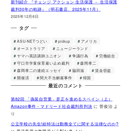
新刊紹介 『チェンジ アクション 生活保護 － 生活保護
裁判30年の軌跡』（明石書店、2025年11月）
2025年12月6日
タグ
ASU-NETつどい
pickup
アメリカ
オーストラリア
ニュージーランド
ヤマハ英語講師ユニオン
争議行為
労働組合
守口市学童保育雇い止め裁判
森岡孝二
森岡孝二の連続エッセイ
脇田滋
賃金窃盗
開催済
関大不当解雇事件
韓国
最近のコメント
第82回 「偽装自営業」是正を進めるスペイン（上）
Amazon事件・マドリード社会裁判所判決
に
菅俊治
よ
り
公立学校の先生!給特法は勤務全てに関する法律なのか?
に
鹿児島県の教職員が心配な者
より