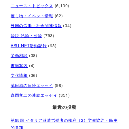
ニュース・トピックス
(6,130)
催し物・イベント情報
(62)
外国の労働・社会関連情報
(34)
論説-私論・公論
(793)
ASU-NET活動記録
(63)
労働相談
(38)
書籍案内
(4)
文化情報
(36)
脇田滋の連続エッセイ
(98)
森岡孝二の連続エッセイ
(351)
最近の投稿
第98回 イタリア派遣労働者の権利（2）労働協約・民主
的参加