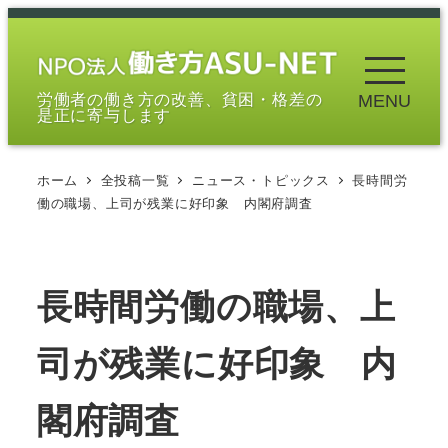
メ
イ
ン
労働者の働き方の改善、貧困・格差の
MENU
コ
是正に寄与します
ン
テ
ホーム
全投稿一覧
ニュース・トピックス
長時間労
ン
働の職場、上司が残業に好印象 内閣府調査
ツ
へ
移
長時間労働の職場、上
動
司が残業に好印象 内
閣府調査