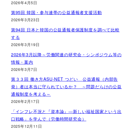
2026年4月5日
第95回 韓国・参与連帯の公益通報者支援活動
2026年3月23日
第94回 日本と韓国の公益通報者保護制度を調べて比較
する
2026年3月19日
2026年3月以降～労働関連の研究会・シンポジウム等の
情報・案内
2026年3月7日
第３３回 働き方ASU-NET つどい 公益通報（内部告
発）者は本当に守られているか？ ～問題だらけの公益
通報制度を考える～
2026年2月17日
「インフレ不況と『資本論』―新しい福祉国家という出
口戦略」を学んで（労働時間研究会）
2025年12月11日