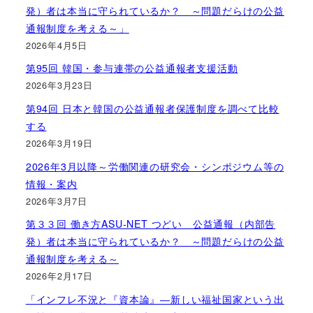
発）者は本当に守られているか？ ～問題だらけの公益
通報制度を考える～」
2026年4月5日
第95回 韓国・参与連帯の公益通報者支援活動
2026年3月23日
第94回 日本と韓国の公益通報者保護制度を調べて比較
する
2026年3月19日
2026年3月以降～労働関連の研究会・シンポジウム等の
情報・案内
2026年3月7日
第３３回 働き方ASU-NET つどい 公益通報（内部告
発）者は本当に守られているか？ ～問題だらけの公益
通報制度を考える～
2026年2月17日
「インフレ不況と『資本論』―新しい福祉国家という出