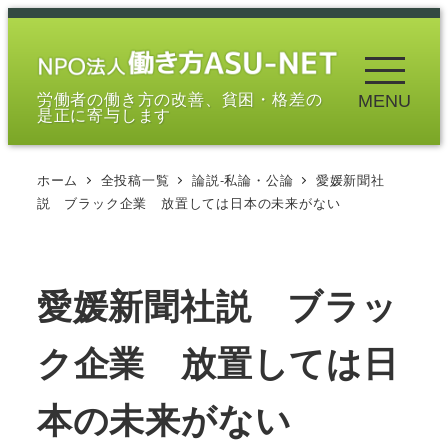
メ
イ
ン
労働者の働き方の改善、貧困・格差の
MENU
コ
是正に寄与します
ン
テ
ホーム
全投稿一覧
論説-私論・公論
愛媛新聞社
ン
説 ブラック企業 放置しては日本の未来がない
ツ
へ
移
愛媛新聞社説 ブラッ
動
ク企業 放置しては日
本の未来がない