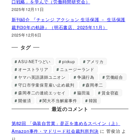
口戦略」を学んで（労働時間研究会）
2025年12月11日
新刊紹介 『チェンジ アクション 生活保護 － 生活保護
裁判30年の軌跡』（明石書店、2025年11月）
2025年12月6日
タグ
ASU-NETつどい
pickup
アメリカ
オーストラリア
ニュージーランド
ヤマハ英語講師ユニオン
争議行為
労働組合
守口市学童保育雇い止め裁判
森岡孝二
森岡孝二の連続エッセイ
脇田滋
賃金窃盗
開催済
関大不当解雇事件
韓国
最近のコメント
第82回 「偽装自営業」是正を進めるスペイン（上）
Amazon事件・マドリード社会裁判所判決
に
菅俊治
よ
り