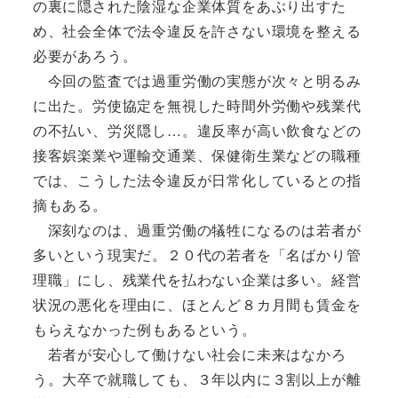
の裏に隠された陰湿な企業体質をあぶり出すた
め、社会全体で法令違反を許さない環境を整える
必要があろう。
今回の監査では過重労働の実態が次々と明るみ
に出た。労使協定を無視した時間外労働や残業代
の不払い、労災隠し…。違反率が高い飲食などの
接客娯楽業や運輸交通業、保健衛生業などの職種
では、こうした法令違反が日常化しているとの指
摘もある。
深刻なのは、過重労働の犠牲になるのは若者が
多いという現実だ。２０代の若者を「名ばかり管
理職」にし、残業代を払わない企業は多い。経営
状況の悪化を理由に、ほとんど８カ月間も賃金を
もらえなかった例もあるという。
若者が安心して働けない社会に未来はなかろ
う。大卒で就職しても、３年以内に３割以上が離