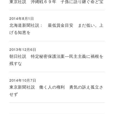
東京社説 沖縄戦６９年 子孫に語り継ぐ命ど宝
2014年8月1日
投稿日
北海道新聞社説： 最低賃金目安 まだ低い。上
げる知恵を
2013年12月6日
投稿日
朝日社説 特定秘密保護法案―民主主義に禍根を
残すな
2014年10月7日
投稿日
東京新聞社説 働く人の権利 勇気の訴え孤立さ
せず