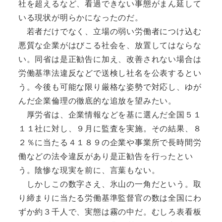
社を超えるなど、看過できない事態がまん延して
いる現状が明らかになったのだ。
若者だけでなく、立場の弱い労働者につけ込む
悪質な企業がはびこる社会を、放置してはならな
い。同省は是正勧告に加え、改善されない場合は
労働基準法違反などで送検し社名を公表するとい
う。今後も可能な限り厳格な姿勢で対応し、ゆが
んだ企業倫理の徹底的な追放を望みたい。
厚労省は、企業情報などを基に選んだ全国５１
１１社に対し、９月に監査を実施。その結果、８
２％に当たる４１８９の企業や事業所で長時間労
働などの法令違反があり是正勧告を行ったとい
う。陰惨な現実を前に、言葉もない。
しかしこの数字さえ、氷山の一角だという。取
り締まりに当たる労働基準監督官の数は全国にわ
ずか約３千人で、実態は霧の中だ。むしろ表看板