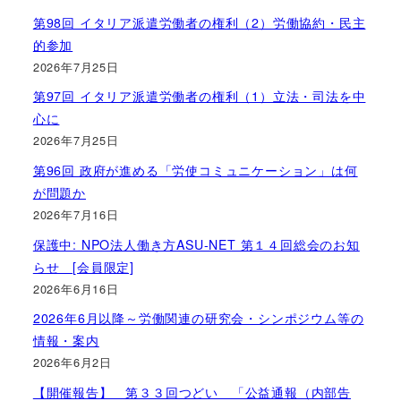
第98回 イタリア派遣労働者の権利（2）労働協約・民主
的参加
2026年7月25日
第97回 イタリア派遣労働者の権利（1）立法・司法を中
心に
2026年7月25日
第96回 政府が進める「労使コミュニケーション」は何
が問題か
2026年7月16日
保護中: NPO法人働き方ASU-NET 第１４回総会のお知
らせ [会員限定]
2026年6月16日
2026年6月以降～労働関連の研究会・シンポジウム等の
情報・案内
2026年6月2日
【開催報告】 第３３回つどい 「公益通報（内部告