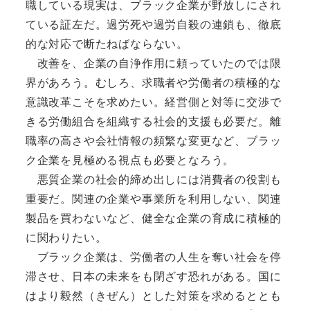
職している現実は、ブラック企業が野放しにされ
ている証左だ。過労死や過労自殺の連鎖も、徹底
的な対応で断たねばならない。
改善を、企業の自浄作用に頼っていたのでは限
界があろう。むしろ、求職者や労働者の積極的な
意識改革こそを求めたい。経営側と対等に交渉で
きる労働組合を組織する社会的支援も必要だ。離
職率の高さや会社情報の頻繁な変更など、ブラッ
ク企業を見極める視点も必要となろう。
悪質企業の社会的締め出しには消費者の役割も
重要だ。関連の企業や事業所を利用しない、関連
製品を買わないなど、健全な企業の育成に積極的
に関わりたい。
ブラック企業は、労働者の人生を奪い社会を停
滞させ、日本の未来をも閉ざす恐れがある。国に
はより毅然（きぜん）とした対策を求めるととも