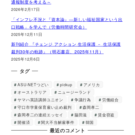
通報制度を考える～
2026年2月17日
「インフレ不況と『資本論』―新しい福祉国家という出
口戦略」を学んで（労働時間研究会）
2025年12月11日
新刊紹介 『チェンジ アクション 生活保護 － 生活保護
裁判30年の軌跡』（明石書店、2025年11月）
2025年12月6日
タグ
ASU-NETつどい
pickup
アメリカ
オーストラリア
ニュージーランド
ヤマハ英語講師ユニオン
争議行為
労働組合
守口市学童保育雇い止め裁判
森岡孝二
森岡孝二の連続エッセイ
脇田滋
賃金窃盗
開催済
関大不当解雇事件
韓国
最近のコメント