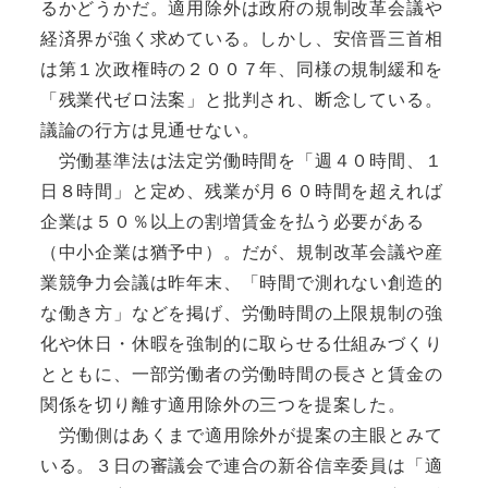
るかどうかだ。適用除外は政府の規制改革会議や
経済界が強く求めている。しかし、安倍晋三首相
は第１次政権時の２００７年、同様の規制緩和を
「残業代ゼロ法案」と批判され、断念している。
議論の行方は見通せない。
労働基準法は法定労働時間を「週４０時間、１
日８時間」と定め、残業が月６０時間を超えれば
企業は５０％以上の割増賃金を払う必要がある
（中小企業は猶予中）。だが、規制改革会議や産
業競争力会議は昨年末、「時間で測れない創造的
な働き方」などを掲げ、労働時間の上限規制の強
化や休日・休暇を強制的に取らせる仕組みづくり
とともに、一部労働者の労働時間の長さと賃金の
関係を切り離す適用除外の三つを提案した。
労働側はあくまで適用除外が提案の主眼とみて
いる。３日の審議会で連合の新谷信幸委員は「適