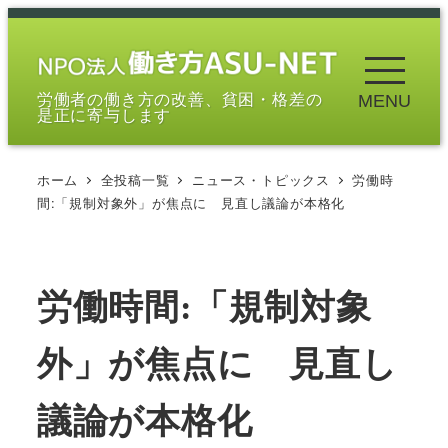
メ
イ
ン
労働者の働き方の改善、貧困・格差の
MENU
コ
是正に寄与します
ン
テ
ホーム
全投稿一覧
ニュース・トピックス
労働時
ン
間:「規制対象外」が焦点に 見直し議論が本格化
ツ
へ
移
労働時間:「規制対象
動
外」が焦点に 見直し
議論が本格化