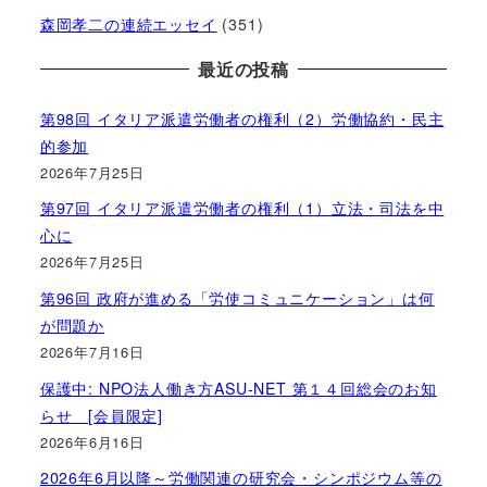
森岡孝二の連続エッセイ
(351)
最近の投稿
第98回 イタリア派遣労働者の権利（2）労働協約・民主
的参加
2026年7月25日
第97回 イタリア派遣労働者の権利（1）立法・司法を中
心に
2026年7月25日
第96回 政府が進める「労使コミュニケーション」は何
が問題か
2026年7月16日
保護中: NPO法人働き方ASU-NET 第１４回総会のお知
らせ [会員限定]
2026年6月16日
2026年6月以降～労働関連の研究会・シンポジウム等の