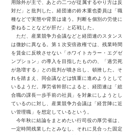
用除外が主で、あとの二つが従属するやり方は反
対だ」と批判した。経団連の鈴木重也委員は「職
種などで実態や背景は違う。判断を個別の労使に
委ねることなどが肝だ」と応戦した。
ただ、産業競争力会議などと経団連のスタンス
は微妙に異なる。第１次安倍政権では、残業時間
を賃金に反映させない「ホワイトカラー・エグゼ
ンプション」の導入を目指したものの、「過労死
が急増する」との批判が噴き出し、頓挫した。そ
れを踏まえ、同会議などは慎重に進めようとして
いるようだ。厚労省幹部によると、経団連は「総
合職の課長一歩手前の社員」を対象にしようとし
ているのに対し、産業競争力会議は「経営陣に近
い管理職」を想定しているという。
今年秋に結論をまとめたい行司役の厚労省は、
一定時間残業したとみなし、それに見合った固定