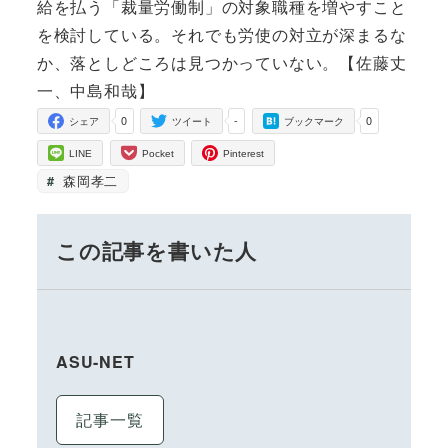
給を払う「裁量労働制」の対象職種を増やすこと
を検討している。それでも労使の対立が深まるな
か、落としどころは見つかっていない。【佐藤丈
一、中島和哉】
0
-
0
シェア
ツイート
ブックマーク
LINE
Pocket
Pinterest
森岡孝二
この記事を書いた人
ASU-NET
記事一覧