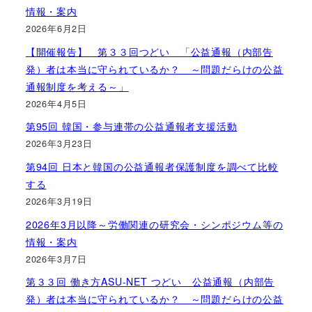
情報・案内
2026年6月2日
【開催報告】 第３３回つどい 「公益通報（内部告
発）者は本当に守られているか？ ～問題だらけの公益
通報制度を考える～」
2026年4月5日
第95回 韓国・参与連帯の公益通報者支援活動
2026年3月23日
第94回 日本と韓国の公益通報者保護制度を調べて比較
する
2026年3月19日
2026年3月以降～労働関連の研究会・シンポジウム等の
情報・案内
2026年3月7日
第３３回 働き方ASU-NET つどい 公益通報（内部告
発）者は本当に守られているか？ ～問題だらけの公益