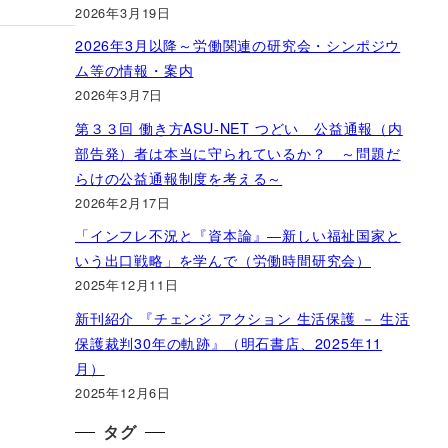
2026年3月19日
2026年3月以降～労働関連の研究会・シンポジウ
ム等の情報・案内
2026年3月7日
第３３回 働き方ASU-NET つどい 公益通報（内
部告発）者は本当に守られているか？ ～問題だ
らけの公益通報制度を考える～
2026年2月17日
「インフレ不況と『資本論』―新しい福祉国家と
いう出口戦略」を学んで（労働時間研究会）
2025年12月11日
新刊紹介 『チェンジ アクション 生活保護 － 生活
保護裁判30年の軌跡』（明石書店、2025年11
月）
2025年12月6日
タグ