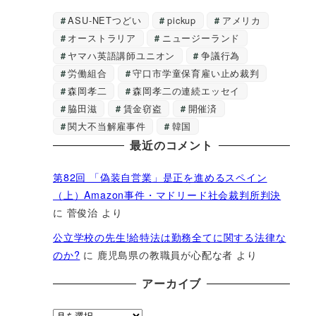
ASU-NETつどい
pickup
アメリカ
オーストラリア
ニュージーランド
ヤマハ英語講師ユニオン
争議行為
労働組合
守口市学童保育雇い止め裁判
森岡孝二
森岡孝二の連続エッセイ
脇田滋
賃金窃盗
開催済
関大不当解雇事件
韓国
最近のコメント
第82回 「偽装自営業」是正を進めるスペイン
（上）Amazon事件・マドリード社会裁判所判決
に
菅俊治
より
公立学校の先生!給特法は勤務全てに関する法律な
のか?
に
鹿児島県の教職員が心配な者
より
アーカイブ
ア