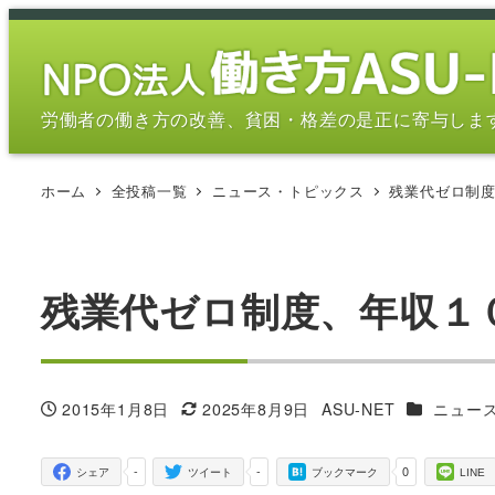
メ
イ
ン
コ
労働者の働き方の改善、貧困・格差の是正に寄与しま
ン
テ
ホーム
全投稿一覧
ニュース・トピックス
残業代ゼロ制
ン
ツ
へ
移
残業代ゼロ制度、年収１
動
カテゴリー
2015年1月8日
2025年8月9日
ASU-NET
ニュー
投稿日
更新日
著
者
-
-
0
シェア
ツイート
ブックマーク
LINE