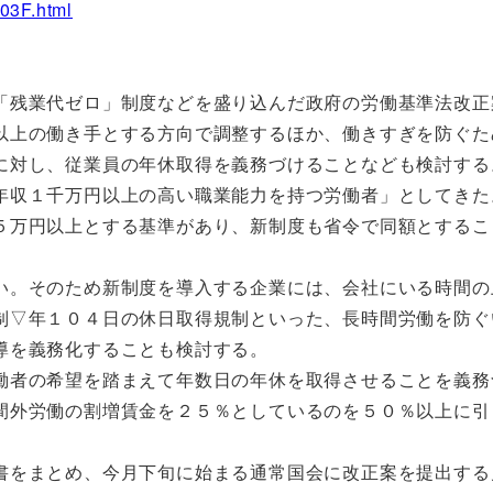
03F.html
残業代ゼロ」制度などを盛り込んだ政府の労働基準法改正
以上の働き手とする方向で調整するほか、働きすぎを防ぐた
に対し、従業員の年休取得を義務づけることなども検討する
収１千万円以上の高い職業能力を持つ労働者」としてきた
５万円以上とする基準があり、新制度も省令で同額とするこ
。そのため新制度を導入する企業には、会社にいる時間の
制▽年１０４日の休日取得規制といった、長時間労働を防ぐ
導を義務化することも検討する。
者の希望を踏まえて年数日の年休を取得させることを義務
間外労働の割増賃金を２５％としているのを５０％以上に引
をまとめ、今月下旬に始まる通常国会に改正案を提出する