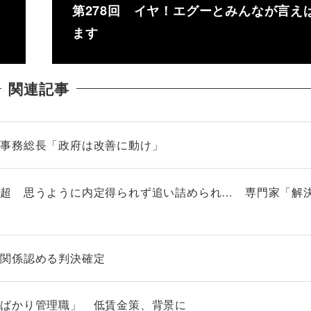
第278回 イヤ！エグーとみんなが言え
ます
関連記事
Ｄ事務総長「政府は改善に動け」
人超 思うように内定得られず追い詰められ… 専門家「解
 関係認める判決確定
名ばかり管理職」 低賃金策、背景に