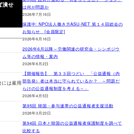
ば潰せ
は何が問題か
2026年7月16日
保護中: NPO法人働き方ASU-NET 第１４回総会の
お知らせ [会員限定]
2026年6月16日
2026年6月以降～労働関連の研究会・シンポジウ
ム等の情報・案内
2026年6月2日
【開催報告】 第３３回つどい 「公益通報（内
部告発）者は本当に守られているか？ ～問題だ
決には雇用
らけの公益通報制度を考える～」
2026年4月5日
第95回 韓国・参与連帯の公益通報者支援活動
2026年3月23日
第94回 日本と韓国の公益通報者保護制度を調べて
比較する