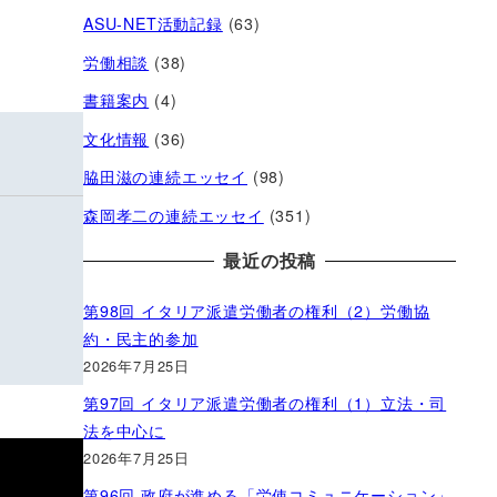
ASU-NET活動記録
(63)
労働相談
(38)
書籍案内
(4)
文化情報
(36)
脇田滋の連続エッセイ
(98)
森岡孝二の連続エッセイ
(351)
最近の投稿
第98回 イタリア派遣労働者の権利（2）労働協
約・民主的参加
2026年7月25日
第97回 イタリア派遣労働者の権利（1）立法・司
法を中心に
2026年7月25日
第96回 政府が進める「労使コミュニケーション」