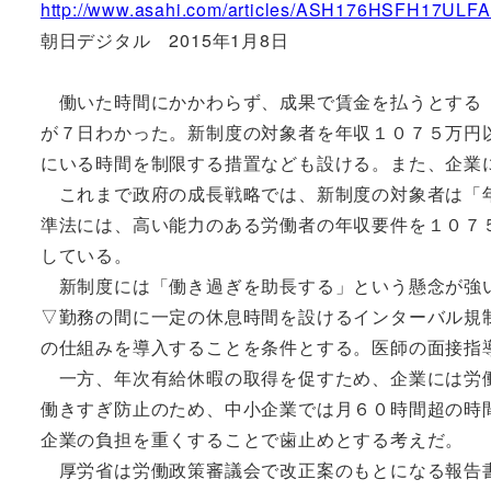
http://www.asahi.com/articles/ASH176HSFH17ULFA
朝日デジタル 2015年1月8日
働いた時間にかかわらず、成果で賃金を払うとする「
が７日わかった。新制度の対象者を年収１０７５万円
にいる時間を制限する措置なども設ける。また、企業
これまで政府の成長戦略では、新制度の対象者は「年
準法には、高い能力のある労働者の年収要件を１０７
している。
新制度には「働き過ぎを助長する」という懸念が強い
▽勤務の間に一定の休息時間を設けるインターバル規
の仕組みを導入することを条件とする。医師の面接指
一方、年次有給休暇の取得を促すため、企業には労働
働きすぎ防止のため、中小企業では月６０時間超の時
企業の負担を重くすることで歯止めとする考えだ。
厚労省は労働政策審議会で改正案のもとになる報告書