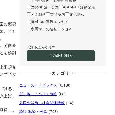
論説-私論・公論
ASU-NET活動記録
労働相談
書籍案内
文化情報
脇田滋の連続エッセイ
案の概要
森岡孝二の連続エッセイ
め、会社
。
。労働基
絞り込みをクリア
とを検討
この条件で検索
上限規制
カテゴリー
いずれか
ニュース・トピックス
(6,130)
づける。
催し物・イベント情報
(62)
き上げ、
外国の労働・社会関連情報
(34)
見通し。
論説-私論・公論
(793)