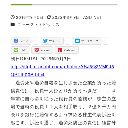
2016年9月5日
2025年8月9日
ASU-NET
投稿日
更新日
著
カテゴリー
ニュース・トピックス
者
0
-
0
シェア
ツイート
ブックマーク
LINE
Pocket
Pinterest
朝日DIGITAL 2016年9月3日
http://digital.asahi.com/articles/ASJ8Q3VM9J8
QPTIL00B.html
過労死や過労自殺を生じさせた企業が負った賠
償責任は、役員一人ひとりが負うべきだ――。４
年前に自ら命を絶った銀行員の遺族が、株主の立
場で当時の役員１１人を相手取り、２億６千万円
余りを銀行に賠償するよう求める株主代表訴訟を
起こす。訴訟を通じ、過労死防止の責任は経営陣