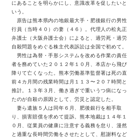
にあることを明らかにし、意識改革を促したいと
いう。
原告は熊本県内の地銀最大手・肥後銀行の男性
行員（当時４０）の妻（４６）。代理人の松丸正
弁護士（大阪弁護士会）によると、過労死・過労
自殺問題をめぐる株主代表訴訟は全国で初めて。
男性は為替・手形システムを改める作業の責任
者を務めていた２０１２年１０月、本店から飛び
降りて亡くなった。熊本労働基準監督署は死の直
前４カ月間の残業時間は月１１３〜２０７時間と
推計。１３年３月、働き過ぎで重いうつ病になっ
たのが自殺の原因として、労災と認定した。
妻ら遺族５人は同年６月、肥後銀行を相手取
り、損害賠償を求めて提訴。熊本地裁は１４年１
０月、従業員の健康に注意する義務を怠り、漫然
と過重な長時間労働をさせたとして、慰謝料など