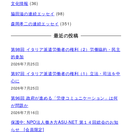
文化情報
(36)
脇田滋の連続エッセイ
(98)
森岡孝二の連続エッセイ
(351)
最近の投稿
第98回 イタリア派遣労働者の権利（2）労働協約・民主
的参加
2026年7月25日
第97回 イタリア派遣労働者の権利（1）立法・司法を中
心に
2026年7月25日
第96回 政府が進める「労使コミュニケーション」は何
が問題か
2026年7月16日
保護中: NPO法人働き方ASU-NET 第１４回総会のお知
らせ [会員限定]