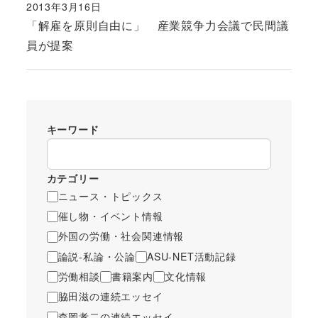
2013年3月16日
投稿日
「解雇を原則自由に」 産業競争力会議で民間議
員が提案
キーワード
カテゴリー
ニュース・トピックス
催し物・イベント情報
外国の労働・社会関連情報
論説-私論・公論
ASU-NET活動記録
労働相談
書籍案内
文化情報
脇田滋の連続エッセイ
森岡孝二の連続エッセイ