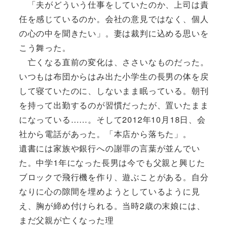
「夫がどういう仕事をしていたのか、上司は責
任を感じているのか。会社の意見ではなく、個人
の心の中を聞きたい」。妻は裁判に込める思いを
こう舞った。
亡くなる直前の変化は、ささいなものだった。
いつもは布団からはみ出た小学生の長男の体を戻
して寝ていたのに、しないまま眠っている。朝刊
を持って出勤するのが習慣だったが、置いたまま
になっている……。そして2012年10月18日、会
社から電話があった。「本店から落ちた」。
遺書には家族や銀行への謝罪の言葉が並んでい
た。中学1年になった長男は今でも父親と興じた
ブロックで飛行機を作り、遊ぶことがある。自分
なりに心の隙間を埋めようとしているように見
え、胸が締め付けられる。当時2歳の末娘には、
まだ父親が亡くなった理