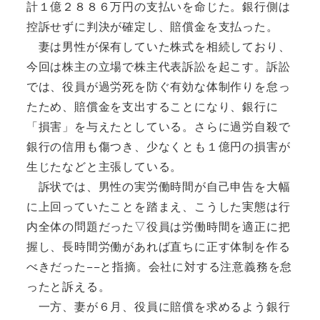
計１億２８８６万円の支払いを命じた。銀行側は
控訴せずに判決が確定し、賠償金を支払った。
妻は男性が保有していた株式を相続しており、
今回は株主の立場で株主代表訴訟を起こす。訴訟
では、役員が過労死を防ぐ有効な体制作りを怠っ
たため、賠償金を支出することになり、銀行に
「損害」を与えたとしている。さらに過労自殺で
銀行の信用も傷つき、少なくとも１億円の損害が
生じたなどと主張している。
訴状では、男性の実労働時間が自己申告を大幅
に上回っていたことを踏まえ、こうした実態は行
内全体の問題だった▽役員は労働時間を適正に把
握し、長時間労働があれば直ちに正す体制を作る
べきだった−−と指摘。会社に対する注意義務を怠
ったと訴える。
一方、妻が６月、役員に賠償を求めるよう銀行