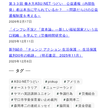
第３３回 働き方ASU-NET つどい 公益通報（内部告
発）者は本当に守られているか？ ～問題だらけの公益
通報制度を考える～
2026年2月17日
「インフレ不況と『資本論』―新しい福祉国家という出
口戦略」を学んで（労働時間研究会）
2025年12月11日
新刊紹介 『チェンジ アクション 生活保護 － 生活保護
裁判30年の軌跡』（明石書店、2025年11月）
2025年12月6日
タグ
ASU-NETつどい
pickup
アメリカ
オーストラリア
ニュージーランド
ヤマハ英語講師ユニオン
争議行為
労働組合
守口市学童保育雇い止め裁判
森岡孝二
森岡孝二の連続エッセイ
脇田滋
賃金窃盗