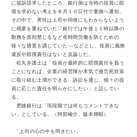
に提訴請求したところ、銀行側は当時の役員に賠
償を求めない考えを８月１０日付で妻側へ通知。
その中で、男性は上司や同僚にもわからないよう
に残業を重ねていた▽銀行では午後１１時以降の
勤務を原則禁じるなど長時間労働を防ぐための
様々な措置を講じていた−−などとし、役員に義務
違反や賠償責任はないと反論した。
松丸弁護士は「役員が最終的に賠償責任を負う
ことになれば、企業の経営陣が本気で過労死対策
に取り組む土壌ができる。訴訟を通じ、個々の役
員に応じた責任を明らかにしたい」と話してい
る。
肥後銀行は「現段階では何もコメントできな
い」としている。（阿部峻介、阪本輝昭）
「上司の心の中を問きたい」