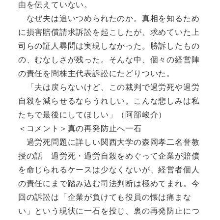
由を伝えていない。
なぜ夫は追いつめられたのか。真相を知るため
に損害賠償請求訴訟を起こしたが、求めていた上
司らの証人尋問は実現しなかった。勝訴したもの
の、むなしさが残った。そんな中、個々の経営陣
の責任を問株主代表訴訟にたどりついた。
「夫は戻らないけど、この裁判で過労死や過労
自殺を減らせるならうれしい。こんな悲しみは私
たちで最後にしてほしい」（阿部峻介）
＜コメント＞真の再発防止へ一石
過労死問題に詳しい関西大学の森岡孝二名誉教
授の話 過労死・過労自殺をめぐって企業が賠償
を命じられるケースは少なくないが、経営者個人
の責任にまで踏み込む司法判断は極めてまれ。今
回の訴訟は「企業が負けても役員の懐は痛まな
い」という現状に一石を投じ、裏の再発防止につ