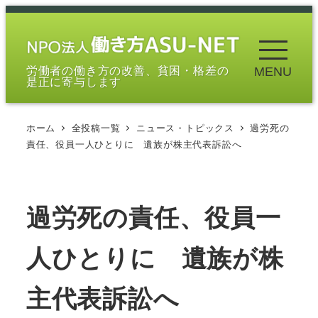
メ
イ
ン
労働者の働き方の改善、貧困・格差の
MENU
コ
是正に寄与します
ン
テ
ホーム
全投稿一覧
ニュース・トピックス
過労死の
ン
責任、役員一人ひとりに 遺族が株主代表訴訟へ
ツ
へ
移
過労死の責任、役員一
動
人ひとりに 遺族が株
主代表訴訟へ