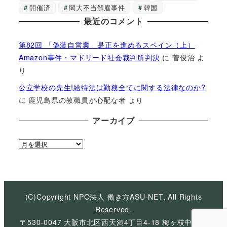
開催済
関大不当解雇事件
韓国
最近のコメント
第82回 「偽装自営業」是正を進めるスペイン（上）
Amazon事件・マドリード社会裁判所判決
に
菅俊治
よ
り
公立学校の先生!給特法は勤務全てに関する法律なのか?
に
鹿児島県の教職員が心配な者
より
アーカイブ
ア
ー
カ
イ
ブ
(C)Copyright NPO法人 働き方ASU-NET, All Rights
Reserved.
〒530-0047 大阪市北区西天満4丁目4-18 梅ヶ枝中央ビ