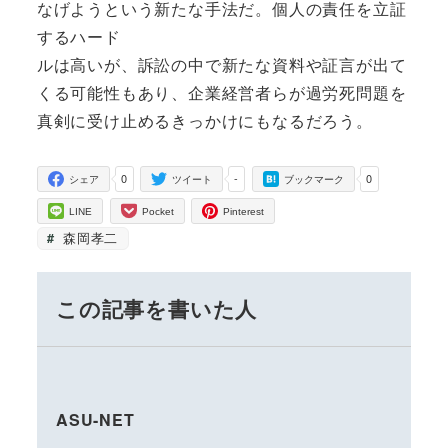
なげようという新たな手法だ。個人の責任を立証
するハード
ルは高いが、訴訟の中で新たな資料や証言が出て
くる可能性もあり、企業経営者らが過労死問題を
真剣に受け止めるきっかけにもなるだろう。
0
-
0
シェア
ツイート
ブックマーク
LINE
Pocket
Pinterest
森岡孝二
この記事を書いた人
ASU-NET