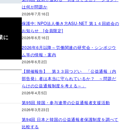
は何が問題か
2026年7月16日
保護中: NPO法人働き方ASU-NET 第１４回総会の
お知らせ [会員限定]
業に
2026年6月16日
2026年6月以降～労働関連の研究会・シンポジウ
ム等の情報・案内
2026年6月2日
【開催報告】 第３３回つどい 「公益通報（内
部告発）者は本当に守られているか？ ～問題だ
らけの公益通報制度を考える～」
2026年4月5日
第95回 韓国・参与連帯の公益通報者支援活動
2026年3月23日
第94回 日本と韓国の公益通報者保護制度を調べて
比較する