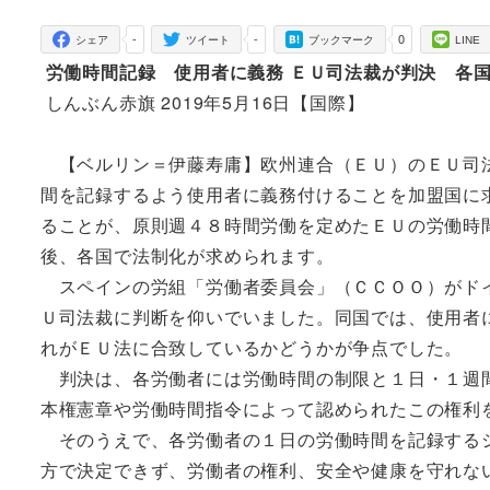
者
-
-
0
シェア
ツイート
ブックマーク
LINE
労働時間記録 使用者に義務 ＥＵ司法裁が判決 各
しんぶん赤旗 2019年5月16日【国際】
【ベルリン＝伊藤寿庸】欧州連合（ＥＵ）のＥＵ司法
間を記録するよう使用者に義務付けることを加盟国に
ることが、原則週４８時間労働を定めたＥＵの労働時
後、各国で法制化が求められます。
スペインの労組「労働者委員会」（ＣＣＯＯ）がドイ
Ｕ司法裁に判断を仰いでいました。同国では、使用者
れがＥＵ法に合致しているかどうかが争点でした。
判決は、各労働者には労働時間の制限と１日・１週間
本権憲章や労働時間指令によって認められたこの権利
そのうえで、各労働者の１日の労働時間を記録するシ
方で決定できず、労働者の権利、安全や健康を守れな