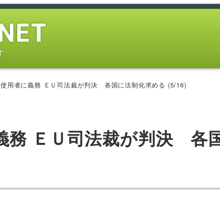
す
使用者に義務 ＥＵ司法裁が判決 各国に法制化求める (5/16)
義務 ＥＵ司法裁が判決 各