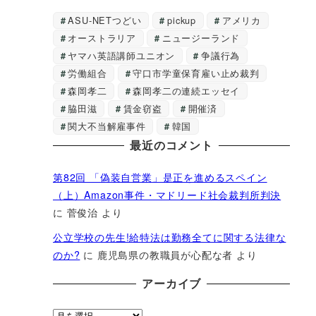
ASU-NETつどい
pickup
アメリカ
オーストラリア
ニュージーランド
ヤマハ英語講師ユニオン
争議行為
労働組合
守口市学童保育雇い止め裁判
森岡孝二
森岡孝二の連続エッセイ
脇田滋
賃金窃盗
開催済
関大不当解雇事件
韓国
最近のコメント
第82回 「偽装自営業」是正を進めるスペイン
（上）Amazon事件・マドリード社会裁判所判決
に
菅俊治
より
公立学校の先生!給特法は勤務全てに関する法律な
のか?
に
鹿児島県の教職員が心配な者
より
アーカイブ
ア