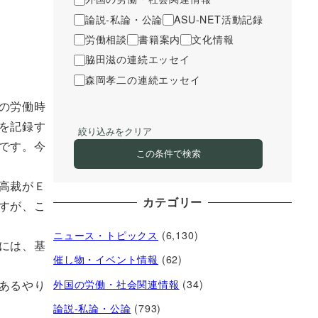
論説-私論・公論
ASU-NET活動記録
労働相談
書籍案内
文化情報
脇田滋の連続エッセイ
森岡孝二の連続エッセイ
の労働時
を記録す
絞り込みをクリア
です。今
この条件で検索
高裁がＥ
カテゴリー
すが、こ
ニュース・トピックス
(6,130)
には、基
催し物・イベント情報
(62)
外国の労働・社会関連情報
(34)
あるやり
論説-私論・公論
(793)