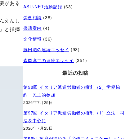
要がある
ASU-NET活動記録
(63)
労働相談
(38)
んえんし
書籍案内
(4)
」と指摘
文化情報
(36)
脇田滋の連続エッセイ
(98)
森岡孝二の連続エッセイ
(351)
最近の投稿
第98回 イタリア派遣労働者の権利（2）労働協
約・民主的参加
2026年7月25日
第97回 イタリア派遣労働者の権利（1）立法・司
法を中心に
2026年7月25日
第96回 政府が進める「労使コミュニケーション」