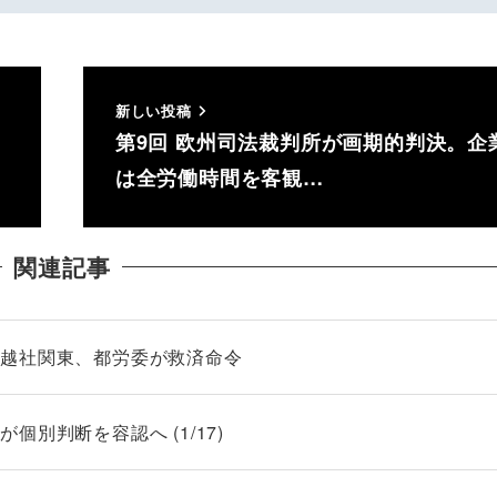
新しい投稿
第9回 欧州司法裁判所が画期的判決。企
は全労働時間を客観…
関連記事
引越社関東、都労委が救済命令
別判断を容認へ (1/17)