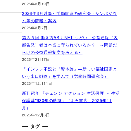
2026年3月19日
2026年3月以降～労働関連の研究会・シンポジウ
ム等の情報・案内
」
2026年3月7日
第３３回 働き方ASU-NET つどい 公益通報（内
部告発）者は本当に守られているか？ ～問題だ
らけの公益通報制度を考える～
2026年2月17日
「インフレ不況と『資本論』―新しい福祉国家と
いう出口戦略」を学んで（労働時間研究会）
2025年12月11日
新刊紹介 『チェンジ アクション 生活保護 － 生活
保護裁判30年の軌跡』（明石書店、2025年11
月）
2025年12月6日
タグ