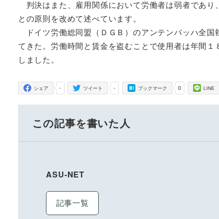
判決はまた、雇用関係において労働者は弱者であり、
との原則を改めて述べています。
ドイツ労働総同盟（ＤＧＢ）のアンテンバッハ全国執
てきた。労働時間と賃金を盗むことで使用者は年間１
しました。
-
-
0
シェア
ツイート
ブックマーク
LINE
この記事を書いた人
ASU-NET
記事一覧