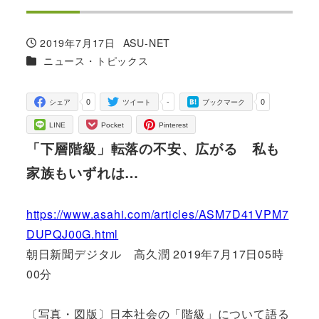
2019年7月17日
ASU-NET
投稿日
著
カテゴリー
ニュース・トピックス
者
0
-
0
シェア
ツイート
ブックマーク
LINE
Pocket
Pinterest
「下層階級」転落の不安、広がる 私も
家族もいずれは…
https://www.asahi.com/articles/ASM7D41VPM7
DUPQJ00G.html
朝日新聞デジタル 高久潤 2019年7月17日05時
00分
〔写真・図版〕日本社会の「階級」について語る