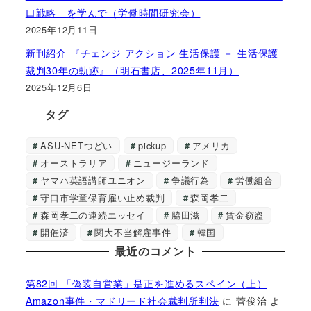
口戦略」を学んで（労働時間研究会）
2025年12月11日
新刊紹介 『チェンジ アクション 生活保護 － 生活保護
裁判30年の軌跡』（明石書店、2025年11月）
2025年12月6日
タグ
ASU-NETつどい
pickup
アメリカ
オーストラリア
ニュージーランド
ヤマハ英語講師ユニオン
争議行為
労働組合
守口市学童保育雇い止め裁判
森岡孝二
森岡孝二の連続エッセイ
脇田滋
賃金窃盗
開催済
関大不当解雇事件
韓国
最近のコメント
第82回 「偽装自営業」是正を進めるスペイン（上）
Amazon事件・マドリード社会裁判所判決
に
菅俊治
よ