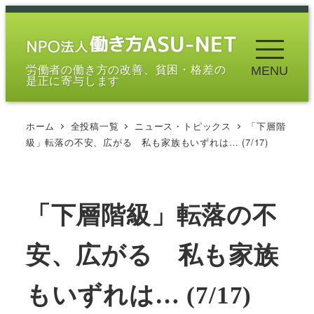
メ
イ
ン
労働者の働き方の改善、貧困・格差の
MENU
コ
是正に寄与します
ン
テ
ホーム
全投稿一覧
ニュース・トピックス
「下層階
ン
級」転落の不安、広がる 私も家族もいずれは… (7/17)
ツ
へ
移
「下層階級」転落の不
動
安、広がる 私も家族
もいずれは… (7/17)