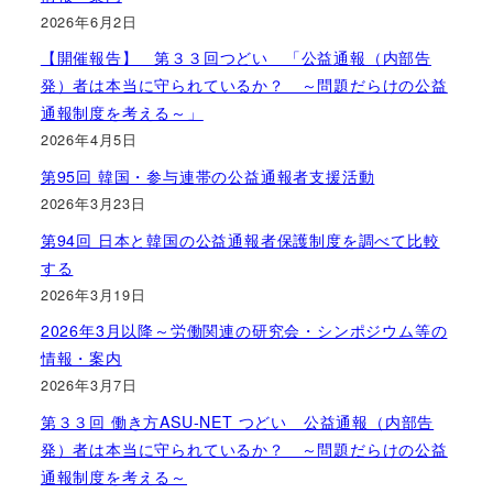
2026年6月2日
【開催報告】 第３３回つどい 「公益通報（内部告
発）者は本当に守られているか？ ～問題だらけの公益
通報制度を考える～」
2026年4月5日
第95回 韓国・参与連帯の公益通報者支援活動
2026年3月23日
第94回 日本と韓国の公益通報者保護制度を調べて比較
する
2026年3月19日
2026年3月以降～労働関連の研究会・シンポジウム等の
情報・案内
2026年3月7日
第３３回 働き方ASU-NET つどい 公益通報（内部告
発）者は本当に守られているか？ ～問題だらけの公益
通報制度を考える～