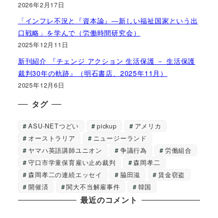
2026年2月17日
「インフレ不況と『資本論』―新しい福祉国家という出
口戦略」を学んで（労働時間研究会）
2025年12月11日
新刊紹介 『チェンジ アクション 生活保護 － 生活保護
裁判30年の軌跡』（明石書店、2025年11月）
2025年12月6日
タグ
ASU-NETつどい
pickup
アメリカ
オーストラリア
ニュージーランド
ヤマハ英語講師ユニオン
争議行為
労働組合
守口市学童保育雇い止め裁判
森岡孝二
森岡孝二の連続エッセイ
脇田滋
賃金窃盗
開催済
関大不当解雇事件
韓国
最近のコメント