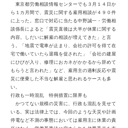
東京都労働相談情報センターでも３月１４日か
ら１カ月間で、震災に関する雇用相談が４９０件
に上った。窓口で対応に当たる中野誠一・労働相
談係長によると「震災直後は大半が休業に関する
内容。しだいに解雇の相談が増えてきた」と言
う。「地震で電車が止まり、会社の許可を得て在
宅で働いていたら退職を促された」「会社の建屋
にひびが入り、修理におカネがかかるから辞めて
もらうと言われた」など、雇用主の過剰反応や震
災に便乗した不当な解雇と思われるケースも多
い。
行政も一時混乱 特例措置に限界も
かつてない規模の災害に、行政も混乱を見せて
いる。実は法律上では、今回のような天災や計画
停電など不測の事態においては雇用主に休業の責