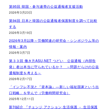
第95回 韓国・参与連帯の公益通報者支援活動
2026年3月23日
第94回 日本と韓国の公益通報者保護制度を調べて比較
する
2026年3月19日
2026年3月以降～労働関連の研究会・シンポジウム等の
情報・案内
2026年3月7日
第３３回 働き方ASU-NET つどい 公益通報（内部告
発）者は本当に守られているか？ ～問題だらけの公益
通報制度を考える～
2026年2月17日
「インフレ不況と『資本論』―新しい福祉国家という出
口戦略」を学んで（労働時間研究会）
2025年12月11日
新刊紹介 『チェンジ アクション 生活保護 － 生活保護