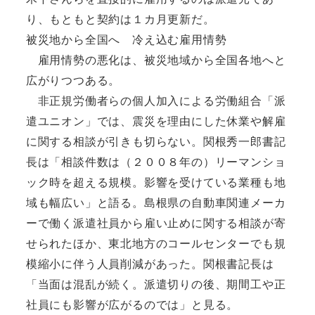
り、もともと契約は１カ月更新だ。
被災地から全国へ 冷え込む雇用情勢
雇用情勢の悪化は、被災地域から全国各地へと
広がりつつある。
非正規労働者らの個人加入による労働組合「派
遣ユニオン」では、震災を理由にした休業や解雇
に関する相談が引きも切らない。関根秀一郎書記
長は「相談件数は（２００８年の）リーマンショ
ック時を超える規模。影響を受けている業種も地
域も幅広い」と語る。島根県の自動車関連メーカ
ーで働く派遣社員から雇い止めに関する相談が寄
せられたほか、東北地方のコールセンターでも規
模縮小に伴う人員削減があった。関根書記長は
「当面は混乱が続く。派遣切りの後、期間工や正
社員にも影響が広がるのでは」と見る。