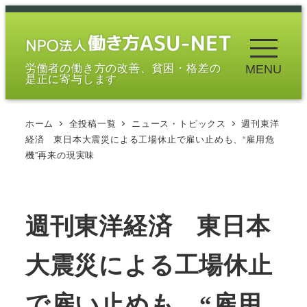
メ
イ
ン
労働者の働き方の改善、貧困・格差の
MENU
コ
是正に寄与します
ン
テ
ホーム
全投稿一覧
ニュース・トピックス
週刊東洋
ン
経済 東日本大震災による工場休止で雇い止めも、“雇用危
ツ
機”再来の現実味
へ
移
動
週刊東洋経済 東日本
大震災による工場休止
で雇い止めも、“雇用