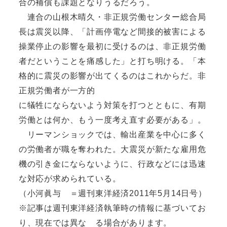
合の補償も課題となりうるだろう。
連合の山根木晴久・非正規労働センター総合局
長は震災以降、「計画停電など間接的被害による
操業停止の影響を最初に受けるのは、非正規労働
者だということを痛感した」と打ち明ける。「本
格的に震災の影響が出てくるのはこれからだ。非
正規労働者が一方的
に犠牲にならないよう対策を打つとともに、有期
労働とは何か、もう一度考え直す必要がある」。
リーマンショックでは、輸出産業を中心に多く
の労働者が職を奪われた。大震災が新たな雇用危
機の引き金にならないように、行政などには迅速
な対応が求められている。
（小河眞与 ＝週刊東洋経済2011年5月14日号）
※記事は週刊東洋経済執筆時の情報に基づいてお
り、現在では異な る場合があります。