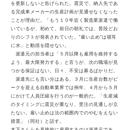
を更新しないと告げられた。震災で、納入先であ
る完成車メーカーの生産計画が見通せなくなった
ことが理由だ。「もう１０年近く製造業派遣で働
いているが、初めて。前日の朝礼では、普段どお
りのシフトが発表されていた。“雇い止め”は寝耳
に水」と動揺を隠せない。
派遣元の担当者は「５月以降も雇用を維持する
よう、最大限努力する」と言うが、次の職場が見
つかる保証はない。日々、不安は募るばかりだ。
派遣先にも言い分はある。３月に生産台数がピ
ークを迎える自動車業界では例年、４月から５月
にかけて人員圧縮を行うのが一般的だ。「生産減
のタイミングに震災が重なり、受注の見通しが立
たない。雇い止めは法の範囲内でのやむをえない
措置」（同社）と話す。
木下さんらを直接的に雇用するのは派遣元であ