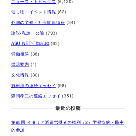
ニュース・トピックス
(6,130)
催し物・イベント情報
(62)
外国の労働・社会関連情報
(34)
論説-私論・公論
(793)
ASU-NET活動記録
(63)
労働相談
(38)
書籍案内
(4)
文化情報
(36)
脇田滋の連続エッセイ
(98)
森岡孝二の連続エッセイ
(351)
最近の投稿
第98回 イタリア派遣労働者の権利（2）労働協約・民主
的参加