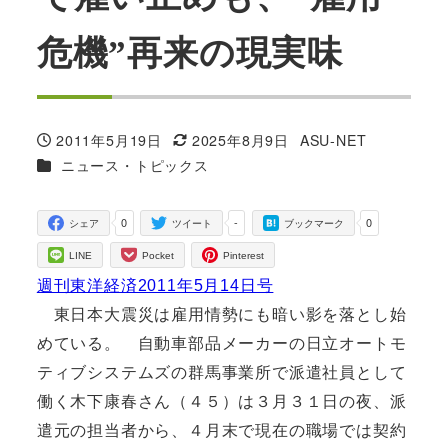
危機”再来の現実味
2011年5月19日
2025年8月9日
ASU-NET
投稿日
更新日
著
カテゴリー
ニュース・トピックス
者
0
-
0
シェア
ツイート
ブックマーク
LINE
Pocket
Pinterest
週刊東洋経済2011年5月14日号
東日本大震災は雇用情勢にも暗い影を落とし始
めている。 自動車部品メーカーの日立オートモ
ティブシステムズの群馬事業所で派遣社員として
働く木下康春さん（４５）は３月３１日の夜、派
遣元の担当者から、４月末で現在の職場では契約