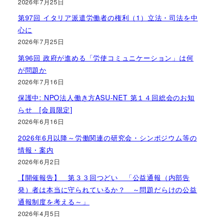
2026年7月25日
第97回 イタリア派遣労働者の権利（1）立法・司法を中
心に
2026年7月25日
第96回 政府が進める「労使コミュニケーション」は何
が問題か
2026年7月16日
保護中: NPO法人働き方ASU-NET 第１４回総会のお知
らせ [会員限定]
2026年6月16日
2026年6月以降～労働関連の研究会・シンポジウム等の
情報・案内
2026年6月2日
【開催報告】 第３３回つどい 「公益通報（内部告
発）者は本当に守られているか？ ～問題だらけの公益
通報制度を考える～」
2026年4月5日