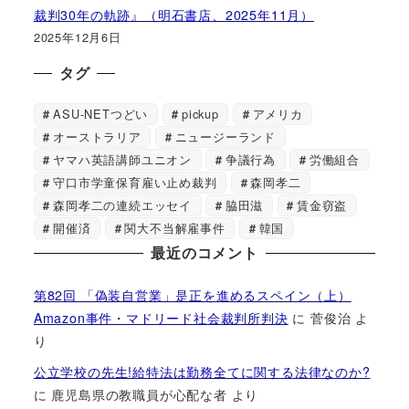
裁判30年の軌跡』（明石書店、2025年11月）
2025年12月6日
タグ
ASU-NETつどい
pickup
アメリカ
オーストラリア
ニュージーランド
ヤマハ英語講師ユニオン
争議行為
労働組合
守口市学童保育雇い止め裁判
森岡孝二
森岡孝二の連続エッセイ
脇田滋
賃金窃盗
開催済
関大不当解雇事件
韓国
最近のコメント
第82回 「偽装自営業」是正を進めるスペイン（上）
Amazon事件・マドリード社会裁判所判決
に
菅俊治
よ
り
公立学校の先生!給特法は勤務全てに関する法律なのか?
に
鹿児島県の教職員が心配な者
より