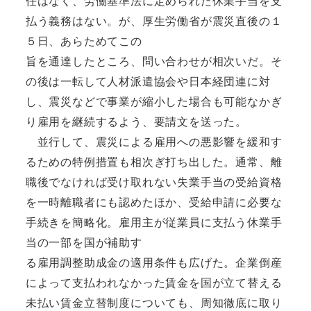
任はなく、労働基準法に定められた休業手当を支
払う義務はない。が、厚生労働省が震災直後の１
５日、あらためてこの
旨を通達したところ、問い合わせが相次いだ。そ
の後は一転して人材派遣協会や日本経団連に対
し、震災などで事業が縮小した場合も可能なかぎ
り雇用を継続するよう、要請文を送った。
並行して、震災による雇用への悪影響を緩和す
るための特例措置も相次ぎ打ち出した。通常、離
職後でなければ受け取れない失業手当の受給資格
を一時離職者にも認めたほか、受給申請に必要な
手続きを簡略化。雇用主が従業員に支払う休業手
当の一部を国が補助す
る雇用調整助成金の適用条件も広げた。企業倒産
によって支払われなかった賃金を国が立て替える
未払い賃金立替制度についても、周知徹底に取り