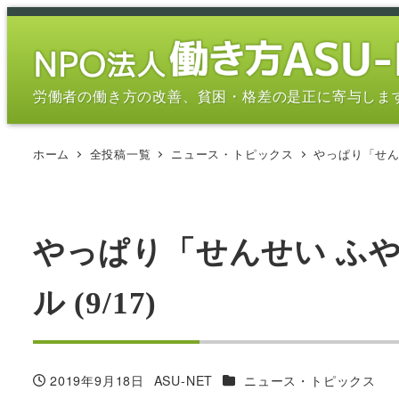
メ
イ
ン
コ
労働者の働き方の改善、貧困・格差の是正に寄与しま
ン
テ
ホーム
全投稿一覧
ニュース・トピックス
やっぱり「せんせ
ン
ツ
へ
移
やっぱり「せんせい ふ
動
ル (9/17)
カテゴリー
2019年9月18日
ASU-NET
ニュース・トピックス
投稿日
著