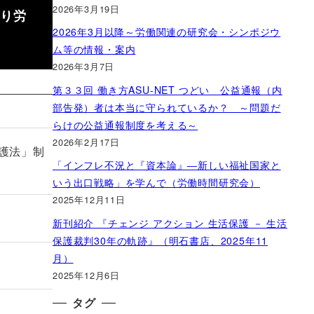
2026年3月19日
巡り労
2026年3月以降～労働関連の研究会・シンポジウ
ム等の情報・案内
2026年3月7日
第３３回 働き方ASU-NET つどい 公益通報（内
部告発）者は本当に守られているか？ ～問題だ
らけの公益通報制度を考える～
2026年2月17日
護法」制
「インフレ不況と『資本論』―新しい福祉国家と
いう出口戦略」を学んで（労働時間研究会）
2025年12月11日
新刊紹介 『チェンジ アクション 生活保護 － 生活
保護裁判30年の軌跡』（明石書店、2025年11
月）
2025年12月6日
タグ