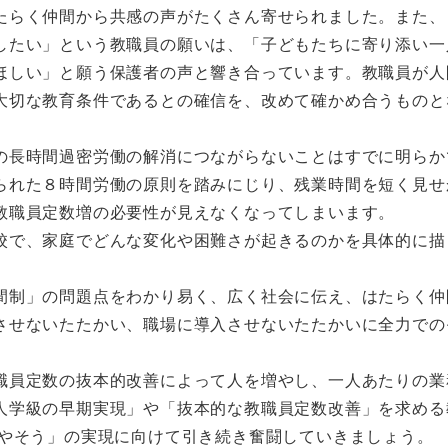
たらく仲間から共感の声がたくさん寄せられました。また、
したい」という教職員の願いは、「子どもたちに寄り添い一
ほしい」と願う保護者の声と響き合っています。教職員が人
大切な教育条件であるとの確信を、改めて確かめ合うものと
長時間過密労働の解消につながらないことはすでに明らか
られた８時間労働の原則を踏みにじり、残業時間を短く見せ
教職員定数増の必要性が見えなくなってしまいます。
で、家庭でどんな変化や困難さが起きるのかを具体的に描
制」の問題点をわかり易く、広く社会に伝え、はたらく仲
させないたたかい、職場に導入させないたたかいに全力での
員定数の抜本的改善によって人を増やし、一人あたりの業
人学級の早期実現」や「抜本的な教職員定数改善」を求める
ふやそう」の実現に向けて引き続き奮闘していきましょう。