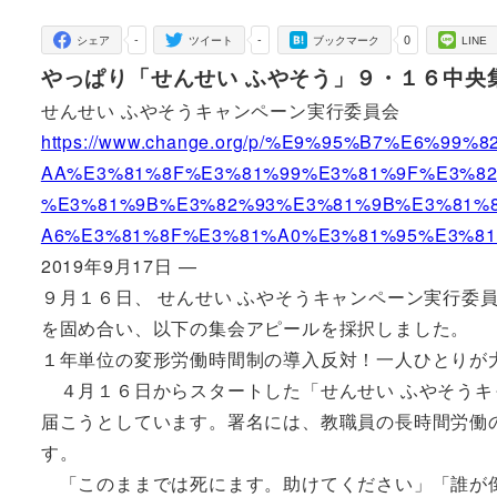
者
-
-
0
シェア
ツイート
ブックマーク
LINE
やっぱり「せんせい ふやそう」９・１６中央
せんせい ふやそうキャンペーン実行委員会
https://www.change.org/p/%E9%95%B7%E6%
AA%E3%81%8F%E3%81%99%E3%81%9F%E3%82
%E3%81%9B%E3%82%93%E3%81%9B%E3%81%
A6%E3%81%8F%E3%81%A0%E3%81%95%E3%81%8
2019年9月17日 —
９月１６日、 せんせい ふやそうキャンペーン実行委
を固め合い、以下の集会アピールを採択しました。
１年単位の変形労働時間制の導入反対！一人ひとりが
４月１６日からスタートした「せんせい ふやそうキ
届こうとしています。署名には、教職員の長時間労働
す。
「このままでは死にます。助けてください」「誰が倒