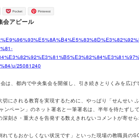
Pocket
Pinterest
集会アピール
99%82%E9%96%93%E5%8A%B4%E5%83%8D%E3%82%92
%81-
84%E3%82%92%E3%81%B5%E3%82%84%E3%81%97
4/u/25081240
員会は、都内で中央集会を開催し、引き続きとりくみを広げ
大切にされる教育を実現するために、やっぱり「せんせい 
ャンペーン」のネット署名と一筆署名は、半年を待たずし
の深刻さ・重大さを告発する数えきれないコメントが寄せら
れてもおかしくない状況です」といった現場の教職員のS