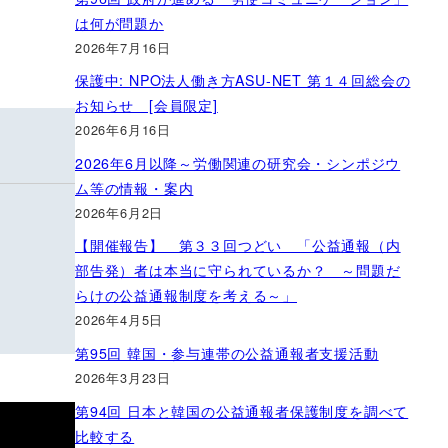
は何が問題か
2026年7月16日
保護中: NPO法人働き方ASU-NET 第１４回総会の
お知らせ [会員限定]
2026年6月16日
2026年6月以降～労働関連の研究会・シンポジウ
ム等の情報・案内
2026年6月2日
【開催報告】 第３３回つどい 「公益通報（内
部告発）者は本当に守られているか？ ～問題だ
らけの公益通報制度を考える～」
2026年4月5日
第95回 韓国・参与連帯の公益通報者支援活動
2026年3月23日
第94回 日本と韓国の公益通報者保護制度を調べて
比較する