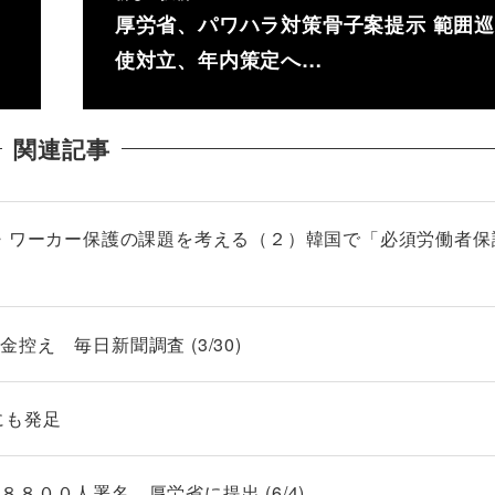
厚労省、パワハラ対策骨子案提示 範囲
使対立、年内策定へ…
関連記事
ル・ワーカー保護の課題を考える（２）韓国で「必須労働者保
え 毎日新聞調査 (3/30)
にも発足
８００人署名 厚労省に提出 (6/4)