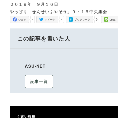
２０１９年 ９月１６日
やっぱり「せんせいふやそう」９・１６中央集会
-
-
0
シェア
ツイート
ブックマーク
LINE
この記事を書いた人
ASU-NET
記事一覧
古い投稿