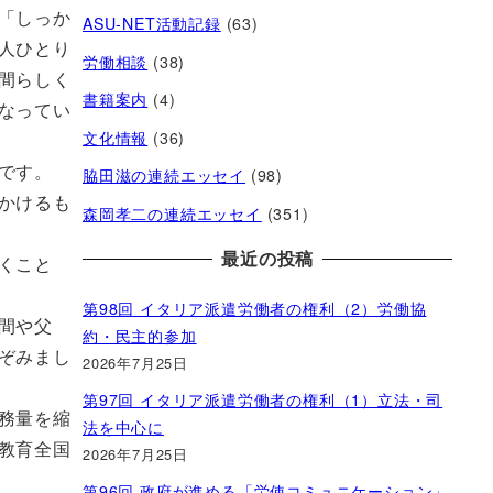
「しっか
ASU-NET活動記録
(63)
人ひとり
労働相談
(38)
間らしく
書籍案内
(4)
なってい
文化情報
(36)
です。
脇田滋の連続エッセイ
(98)
かけるも
森岡孝二の連続エッセイ
(351)
最近の投稿
くこと
第98回 イタリア派遣労働者の権利（2）労働協
間や父
約・民主的参加
ぞみまし
2026年7月25日
第97回 イタリア派遣労働者の権利（1）立法・司
務量を縮
法を中心に
教育全国
2026年7月25日
第96回 政府が進める「労使コミュニケーション」