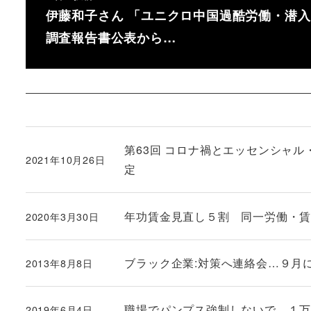
伊藤和子さん 「ユニクロ中国過酷労働・潜入
調査報告書公表から…
第63回 コロナ禍とエッセンシャ
2021年10月26日
投稿日
定
年功賃金見直し５割 同一労働・賃金控
2020年3月30日
投稿日
ブラック企業:対策へ連絡会…９月
2013年8月8日
投稿日
職場でパンプス強制しないで １万８
2019年6月4日