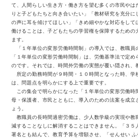
て、人間らしい生き方・働き方を望む多くの市民やは
りと子どもたちと向き合いたい」「教材研究を充分に
の声に耳を傾けてほしい」「きめ細やかな対応をして
働けることは、子どもたちの学習権を保障するための
ます。
「１年単位の変形労働時間制」の導入では、教職員の
「１年単位の変形労働時間制」は、労働基準法で定め
のです。それでは、時間外労働の実態が覆い隠され、
所定の勤務時間が９時間・１０時間となった時、学校
は、問題点を明らかにする上で重要です。
この集会で明らかになった「１年単位の変形労働時間
母・保護者、市民とともに、導入のための法案を成立
ょう。
教職員の長時間過密労働は、少人数学級の実現や教職
減することなしに解消することはできません。「３５
署名とも結んで、教育予算を増額させ、「せんせい 