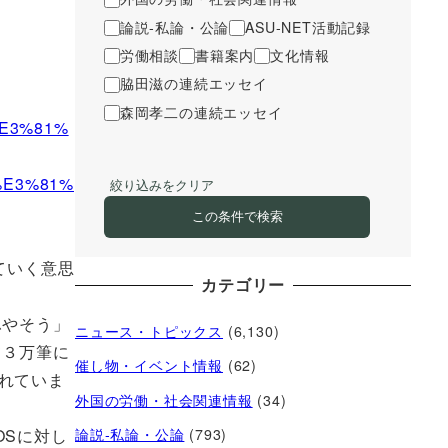
論説-私論・公論
ASU-NET活動記録
労働相談
書籍案内
文化情報
脇田滋の連続エッセイ
森岡孝二の連続エッセイ
%E3%81%
%E3%81%
絞り込みをクリア
この条件で検索
ていく意思
カテゴリー
ふやそう」
ニュース・トピックス
(6,130)
て３万筆に
催し物・イベント情報
(62)
れていま
外国の労働・社会関連情報
(34)
OSに対し
論説-私論・公論
(793)