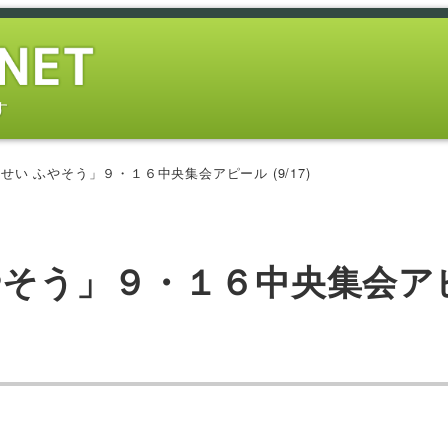
す
い ふやそう」９・１６中央集会アピール (9/17)
やそう」９・１６中央集会ア