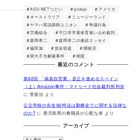
ASU-NETつどい
pickup
アメリカ
オーストラリア
ニュージーランド
ヤマハ英語講師ユニオン
争議行為
労働組合
守口市学童保育雇い止め裁判
森岡孝二
森岡孝二の連続エッセイ
脇田滋
賃金窃盗
開催済
関大不当解雇事件
韓国
最近のコメント
第82回 「偽装自営業」是正を進めるスペイン
（上）Amazon事件・マドリード社会裁判所判決
に
菅俊治
より
公立学校の先生!給特法は勤務全てに関する法律な
のか?
に
鹿児島県の教職員が心配な者
より
アーカイブ
ア