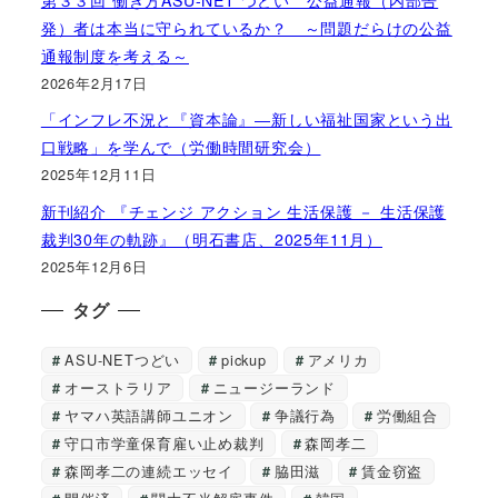
発）者は本当に守られているか？ ～問題だらけの公益
通報制度を考える～
2026年2月17日
「インフレ不況と『資本論』―新しい福祉国家という出
口戦略」を学んで（労働時間研究会）
2025年12月11日
新刊紹介 『チェンジ アクション 生活保護 － 生活保護
裁判30年の軌跡』（明石書店、2025年11月）
2025年12月6日
タグ
ASU-NETつどい
pickup
アメリカ
オーストラリア
ニュージーランド
ヤマハ英語講師ユニオン
争議行為
労働組合
守口市学童保育雇い止め裁判
森岡孝二
森岡孝二の連続エッセイ
脇田滋
賃金窃盗