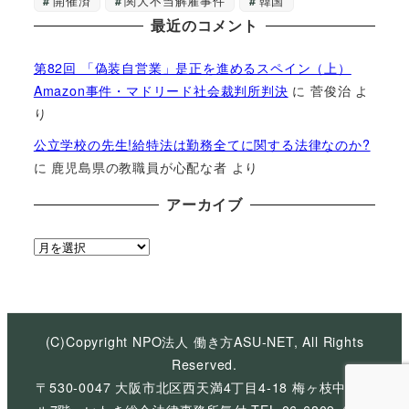
開催済
関大不当解雇事件
韓国
最近のコメント
第82回 「偽装自営業」是正を進めるスペイン（上）
Amazon事件・マドリード社会裁判所判決
に
菅俊治
よ
り
公立学校の先生!給特法は勤務全てに関する法律なのか?
に
鹿児島県の教職員が心配な者
より
アーカイブ
ア
ー
カ
イ
ブ
(C)Copyright NPO法人 働き方ASU-NET, All Rights
Reserved.
〒530-0047 大阪市北区西天満4丁目4-18 梅ヶ枝中央ビ