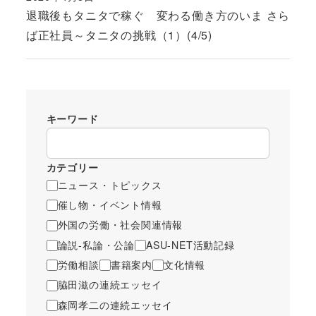
投稿日
退職後もタニタで稼ぐ 変わる働き方のいま さら
ば正社員～タニタの挑戦（1）(4/5)
キーワード
カテゴリー
ニュース・トピックス
催し物・イベント情報
外国の労働・社会関連情報
論説-私論・公論
ASU-NET活動記録
労働相談
書籍案内
文化情報
脇田滋の連続エッセイ
森岡孝二の連続エッセイ