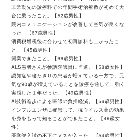
非常勤先の診療科での年間手術治療数が初めて大
台に乗ったこと。【52歳男性】
院内コミュニケーションが改善して空気が良くな
った。【67歳男性】
消費税増税後に合わせて初再診料も上がったこ
と。【45歳男性】
開業できたこと。【66歳男性】
ALS患者さんが参議院議員に当選。【58歳女性】
認知症や寝たきりの患者が増えている一方で、元
気な90歳が増えていることを診療を通して、強く
実感した１年だった。【49歳男性】
AI技術進歩による医師の負担軽減。【56歳男性】
インフルエンザに罹患して、抗ウイルス薬の効果
を身をもって知ることができたこと。【49歳女
性】
医学部入試の不正にメスが入った。【54歳男性】