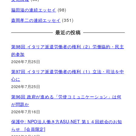
脇田滋の連続エッセイ
(98)
森岡孝二の連続エッセイ
(351)
最近の投稿
第98回 イタリア派遣労働者の権利（2）労働協約・民主
的参加
2026年7月25日
第97回 イタリア派遣労働者の権利（1）立法・司法を中
心に
2026年7月25日
第96回 政府が進める「労使コミュニケーション」は何
が問題か
2026年7月16日
保護中: NPO法人働き方ASU-NET 第１４回総会のお知
らせ [会員限定]