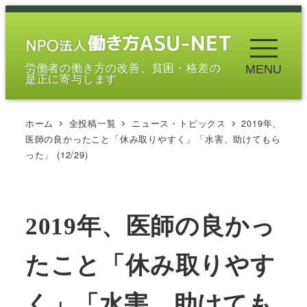
メ
イ
ン
労働者の働き方の改善、貧困・格差の
MENU
コ
是正に寄与します
ン
テ
ホーム
全投稿一覧
ニュース・トピックス
2019年、
ン
医師の良かったこと「休み取りやすく」「水害、助けてもら
ツ
った」 (12/29)
へ
移
動
2019年、医師の良かっ
たこと「休み取りやす
く」「水害、助けても