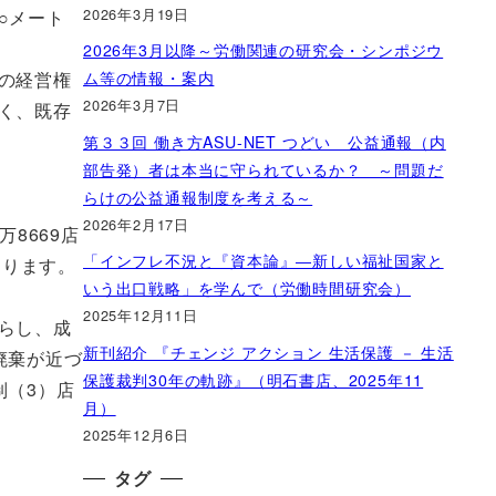
2026年3月19日
○メート
2026年3月以降～労働関連の研究会・シンポジウ
ム等の情報・案内
の経営権
2026年3月7日
く、既存
第３３回 働き方ASU-NET つどい 公益通報（内
部告発）者は本当に守られているか？ ～問題だ
らけの公益通報制度を考える～
2026年2月17日
8669店
「インフレ不況と『資本論』―新しい福祉国家と
なります。
いう出口戦略」を学んで（労働時間研究会）
2025年12月11日
らし、成
新刊紹介 『チェンジ アクション 生活保護 － 生活
廃棄が近づ
保護裁判30年の軌跡』（明石書店、2025年11
制（3）店
月）
2025年12月6日
タグ