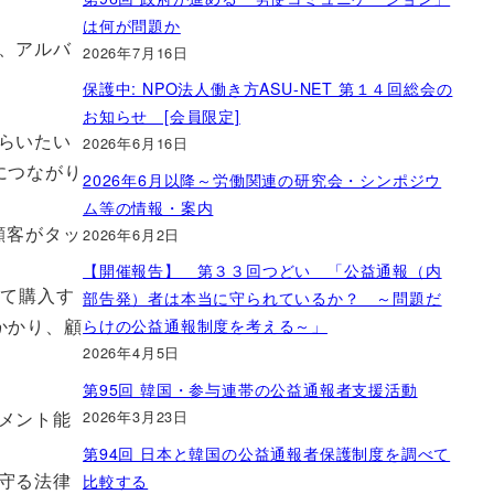
は何が問題か
、アルバ
2026年7月16日
保護中: NPO法人働き方ASU-NET 第１４回総会の
お知らせ [会員限定]
らいたい
2026年6月16日
につながり
2026年6月以降～労働関連の研究会・シンポジウ
ム等の情報・案内
顧客がタッ
2026年6月2日
【開催報告】 第３３回つどい 「公益通報（内
えて購入す
部告発）者は本当に守られているか？ ～問題だ
かかり、顧
らけの公益通報制度を考える～」
2026年4月5日
第95回 韓国・参与連帯の公益通報者支援活動
2026年3月23日
メント能
第94回 日本と韓国の公益通報者保護制度を調べて
守る法律
比較する