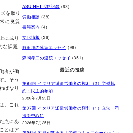
ASU-NET活動記録
(63)
ーズを取り
労働相談
(38)
、常に良質
書籍案内
(4)
文化情報
(36)
上に成り
的な課題
脇田滋の連続エッセイ
(98)
森岡孝二の連続エッセイ
(351)
最近の投稿
働者が働
す。そう
第98回 イタリア派遣労働者の権利（2）労働協
ねばなり
約・民主的参加
2026年7月25日
は、これ
第97回 イタリア派遣労働者の権利（1）立法・司
法を中心に
た点にあ
2026年7月25日
ことはア
第96回 政府が進める「労使コミュニケーション」