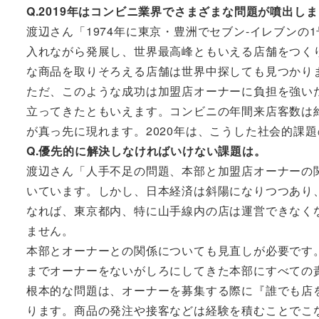
Q.2019年はコンビニ業界でさまざまな問題が噴出し
渡辺さん「1974年に東京・豊洲でセブン-イレブン
入れながら発展し、世界最高峰ともいえる店舗をつく
な商品を取りそろえる店舗は世界中探しても見つかり
ただ、このような成功は加盟店オーナーに負担を強い
立ってきたともいえます。コンビニの年間来店客数は約
が真っ先に現れます。2020年は、こうした社会的課
Q.優先的に解決しなければいけない課題は。
渡辺さん「人手不足の問題、本部と加盟店オーナーの
いています。しかし、日本経済は斜陽になりつつあり
なれば、東京都内、特に山手線内の店は運営できなく
ません。
本部とオーナーとの関係についても見直しが必要です
までオーナーをないがしろにしてきた本部にすべての
根本的な問題は、オーナーを募集する際に『誰でも店
ります。商品の発注や接客などは経験を積むことでこ