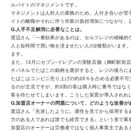
ルバイトのマネジメントです。
マネジメントは人対人の業務のため、人付き合いが苦
イトの離職やそれに伴う作業の負担増加につながり、
Q.人手不足解消に必要なことは。
渡辺さん「一番効果があるのは、セルフレジの積極的
人と短時間で買い物を済ませたい人の2種類がいます
ます。
また、12月にセブン-イレブンの実験店舗（麹町駅前
チパネルでたばこの銘柄を選択すると、レジの後ろに
たばこはコンビニ売り上げの約25％を占める必要不
るのが主流ですが、約3割の客は購入時に番号ではな
客を待たせてしまいます。こうした装置が導入されれ
Q.加盟店オーナーの問題について、どのような改善が
渡辺さん「先述したように。適性を見てから採用する
力のある人であれば誰でも経営できる』という形で募
加盟店のオーナーは労働者ではなく個人事業主である