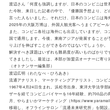
渡辺さん「何度も強調しますが、日本のコンビニは世
た今秋、来日した記者の中で、『優勝国予想より、ど
言った人もいました。それだけ、日本のコンビニは海外
2025年の大阪万博は、外国人観光客へうまくアピー
また、コンビニ各社は海外にも出店していますが、コ
国で通用します。今後、東南アジアが発展することが
り上げを伸ばすことができるのではないでしょうか。
解決すべき課題はいずれも難易度が高いものばかりで
てきましたし、最近は、本部が加盟店オーナーに寄り
（オトナンサー編集部）
渡辺広明（わたなべ・ひろあき）
流通アナリスト、マーケティングアナリスト、コンビ
1967年4月24日生まれ。浜松市出身。東洋大学法学
ザーを経てコンビニバイヤーを16年経験、約700品の商
月、やらまいかマーケティング（https://www.yar
移籍し、オフラインサロン「流通未来研究所」を開設