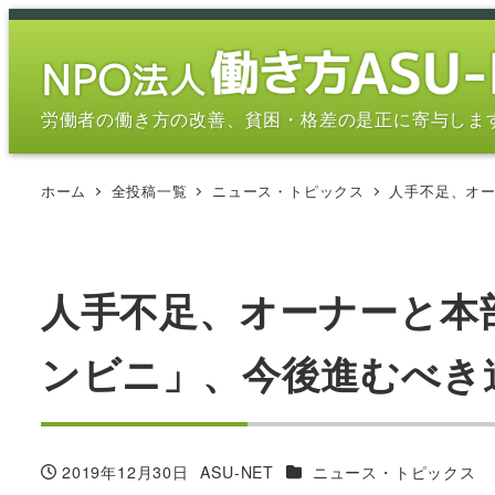
メ
イ
ン
コ
労働者の働き方の改善、貧困・格差の是正に寄与しま
ン
テ
ホーム
全投稿一覧
ニュース・トピックス
人手不足、オー
ン
ツ
へ
移
人手不足、オーナーと本
動
ンビニ」、今後進むべき道は？
カテゴリー
2019年12月30日
ASU-NET
ニュース・トピックス
投稿日
著