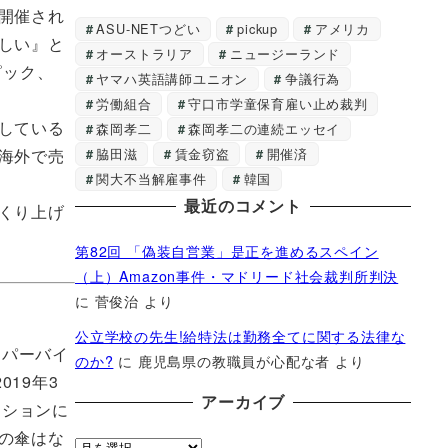
開催され
ASU-NETつどい
pickup
アメリカ
しい』と
オーストラリア
ニュージーランド
ピック、
ヤマハ英語講師ユニオン
争議行為
労働組合
守口市学童保育雇い止め裁判
している
森岡孝二
森岡孝二の連続エッセイ
脇田滋
賃金窃盗
開催済
海外で売
関大不当解雇事件
韓国
最近のコメント
くり上げ
第82回 「偽装自営業」是正を進めるスペイン
（上）Amazon事件・マドリード社会裁判所判決
に
菅俊治
より
公立学校の先生!給特法は勤務全てに関する法律な
ーパーバイ
のか?
に
鹿児島県の教職員が心配な者
より
19年3
アーカイブ
モーションに
の傘はな
ア