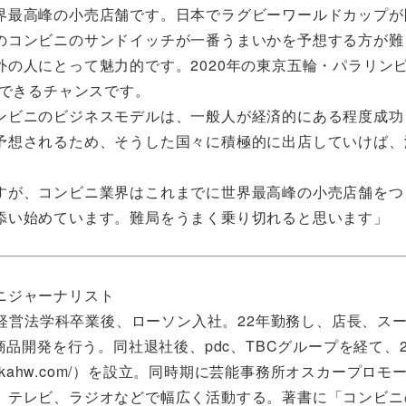
界最高峰の小売店舗です。日本でラグビーワールドカップが
のコンビニのサンドイッチが一番うまいかを予想する方が難
の人にとって魅力的です。2020年の東京五輪・パラリン
ルできるチャンスです。
ンビニのビジネスモデルは、一般人が経済的にある程度成功
予想されるため、そうした国々に積極的に出店していけば、
すが、コンビニ業界はこれまでに世界最高峰の小売店舗をつ
添い始めています。難局をうまく乗り切れると思います」
ニジャーナリスト
部経営法学科卒業後、ローソン入社。22年勤務し、店長、ス
品開発を行う。同社退社後、pdc、TBCグループを経て、20
amaikahw.com/）を設立。同時期に芸能事務所オスカープロ
。テレビ、ラジオなどで幅広く活動する。著書に「コンビニ