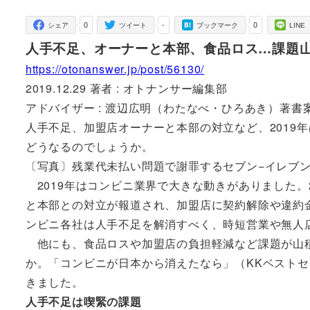
者
0
-
0
シェア
ツイート
ブックマーク
LINE
人手不足、オーナーと本部、食品ロス…課題
https://otonanswer.jp/post/56130/
2019.12.29 著者 : オトナンサー編集部
アドバイザー : 渡辺広明（わたなべ・ひろあき）著書
人手不足、加盟店オーナーと本部の対立など、2019
どうなるのでしょうか。
〔写真〕残業代未払い問題で謝罪するセブン−イレブン・
2019年はコンビニ業界で大きな動きがありました。
と本部との対立が報道され、加盟店に契約解除や違約
ンビニ各社は人手不足を解消すべく、時短営業や無人
他にも、食品ロスや加盟店の負担軽減など課題が山積
か。「コンビニが日本から消えたなら」（KKベストセ
きました。
人手不足は喫緊の課題