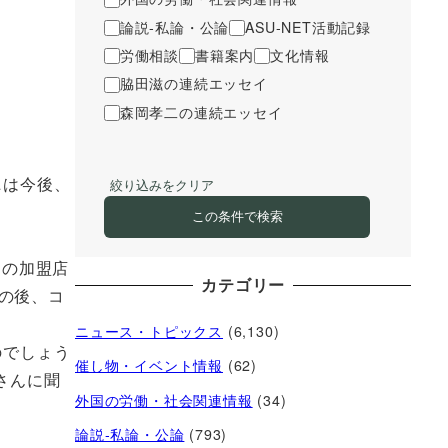
論説-私論・公論
ASU-NET活動記録
労働相談
書籍案内
文化情報
脇田滋の連続エッセイ
森岡孝二の連続エッセイ
ニは今後、
絞り込みをクリア
この条件で検索
ンの加盟店
カテゴリー
の後、コ
ニュース・トピックス
(6,130)
のでしょう
催し物・イベント情報
(62)
さんに聞
外国の労働・社会関連情報
(34)
論説-私論・公論
(793)