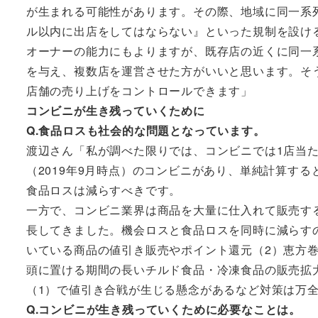
が生まれる可能性があります。その際、地域に同一系
ル以内に出店をしてはならない』といった規制を設け
オーナーの能力にもよりますが、既存店の近くに同一
を与え、複数店を運営させた方がいいと思います。そ
店舗の売り上げをコントロールできます」
コンビニが生き残っていくために
Q.食品ロスも社会的な問題となっています。
渡辺さん「私が調べた限りでは、コンビニでは1店当たり
（2019年9月時点）のコンビニがあり、単純計算する
食品ロスは減らすべきです。
一方で、コンビニ業界は商品を大量に仕入れて販売す
長してきました。機会ロスと食品ロスを同時に減らす
いている商品の値引き販売やポイント還元（2）恵方
頭に置ける期間の長いチルド食品・冷凍食品の販売拡
（1）で値引き合戦が生じる懸念があるなど対策は万
Q.コンビニが生き残っていくために必要なことは。