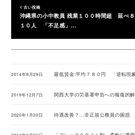
古い投稿
沖縄県の小中教員 残業１００時間超 延べ８
１０人 「不足感」…
最低賃金:平均７８０円 「逆転現
2014年8月29日
投稿日
関西大学の労基署申告への報復的
2019年12月7日
投稿日
待遇改善？…非正規公務員の困惑 新
2020年1月20日
投稿日
「フレックスタイム制」柔軟に運