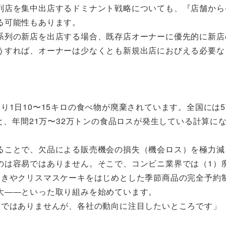
列店を集中出店するドミナント戦略についても、『店舗から
る可能性もあります。
系列の新店を出店する場合、既存店オーナーに優先的に新店
うすれば、オーナーは少なくとも新規出店におびえる必要な
1日10〜15キロの食べ物が廃棄されています。全国には5万
と、年間21万〜32万トンの食品ロスが発生している計算に
ることで、欠品による販売機会の損失（機会ロス）を極力減
のは容易ではありません。そこで、コンビニ業界では（1）
巻きやクリスマスケーキをはじめとした季節商品の完全予約
大――といった取り組みを始めています。
全ではありませんが、各社の動向に注目したいところです」