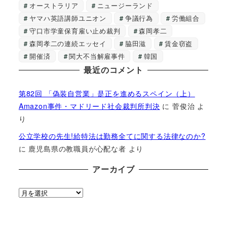
オーストラリア
ニュージーランド
ヤマハ英語講師ユニオン
争議行為
労働組合
守口市学童保育雇い止め裁判
森岡孝二
森岡孝二の連続エッセイ
脇田滋
賃金窃盗
開催済
関大不当解雇事件
韓国
最近のコメント
第82回 「偽装自営業」是正を進めるスペイン（上）
Amazon事件・マドリード社会裁判所判決
に
菅俊治
よ
り
公立学校の先生!給特法は勤務全てに関する法律なのか?
に
鹿児島県の教職員が心配な者
より
アーカイブ
ア
ー
カ