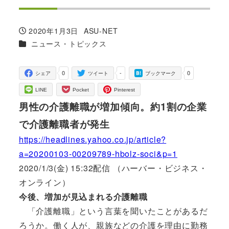
2020年1月3日
ASU-NET
投稿日
著
カテゴリー
ニュース・トピックス
者
0
-
0
シェア
ツイート
ブックマーク
LINE
Pocket
Pinterest
男性の介護離職が増加傾向。約1割の企業
で介護離職者が発生
https://headlines.yahoo.co.jp/article?
a=20200103-00209789-hbolz-soci&p=1
2020/1/3(金) 15:32配信 （ハーバー・ビジネス・
オンライン）
今後、増加が見込まれる介護離職
「介護離職」という言葉を聞いたことがあるだ
ろうか。働く人が、親族などの介護を理由に勤務