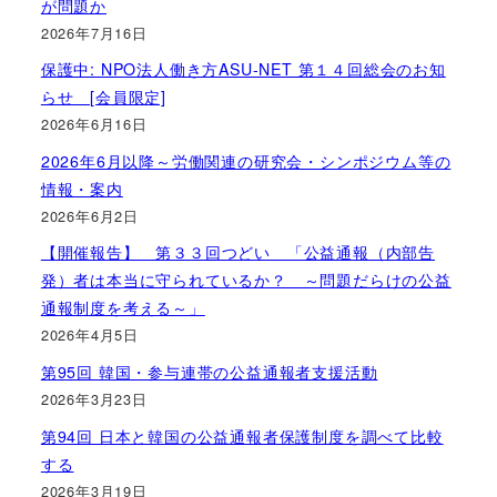
が問題か
2026年7月16日
保護中: NPO法人働き方ASU-NET 第１４回総会のお知
らせ [会員限定]
2026年6月16日
2026年6月以降～労働関連の研究会・シンポジウム等の
情報・案内
2026年6月2日
【開催報告】 第３３回つどい 「公益通報（内部告
発）者は本当に守られているか？ ～問題だらけの公益
通報制度を考える～」
2026年4月5日
第95回 韓国・参与連帯の公益通報者支援活動
2026年3月23日
第94回 日本と韓国の公益通報者保護制度を調べて比較
する
2026年3月19日