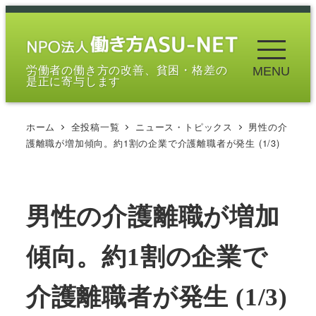
メ
イ
ン
労働者の働き方の改善、貧困・格差の
MENU
コ
是正に寄与します
ン
テ
ホーム
全投稿一覧
ニュース・トピックス
男性の介
ン
護離職が増加傾向。約1割の企業で介護離職者が発生 (1/3)
ツ
へ
移
男性の介護離職が増加
動
傾向。約1割の企業で
介護離職者が発生 (1/3)