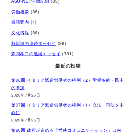
ASU-NET活動記録
(63)
労働相談
(38)
書籍案内
(4)
文化情報
(36)
脇田滋の連続エッセイ
(98)
森岡孝二の連続エッセイ
(351)
最近の投稿
第98回 イタリア派遣労働者の権利（2）労働協約・民主
的参加
2026年7月25日
第97回 イタリア派遣労働者の権利（1）立法・司法を中
心に
2026年7月25日
第96回 政府が進める「労使コミュニケーション」は何