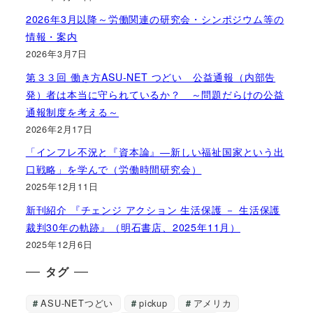
2026年3月以降～労働関連の研究会・シンポジウム等の
情報・案内
2026年3月7日
第３３回 働き方ASU-NET つどい 公益通報（内部告
発）者は本当に守られているか？ ～問題だらけの公益
通報制度を考える～
2026年2月17日
「インフレ不況と『資本論』―新しい福祉国家という出
口戦略」を学んで（労働時間研究会）
2025年12月11日
新刊紹介 『チェンジ アクション 生活保護 － 生活保護
裁判30年の軌跡』（明石書店、2025年11月）
2025年12月6日
タグ
ASU-NETつどい
pickup
アメリカ