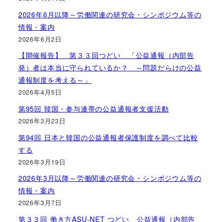
2026年6月以降～労働関連の研究会・シンポジウム等の
情報・案内
2026年6月2日
【開催報告】 第３３回つどい 「公益通報（内部告
発）者は本当に守られているか？ ～問題だらけの公益
通報制度を考える～」
2026年4月5日
第95回 韓国・参与連帯の公益通報者支援活動
2026年3月23日
第94回 日本と韓国の公益通報者保護制度を調べて比較
する
2026年3月19日
2026年3月以降～労働関連の研究会・シンポジウム等の
情報・案内
2026年3月7日
第３３回 働き方ASU-NET つどい 公益通報（内部告