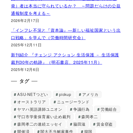
発）者は本当に守られているか？ ～問題だらけの公益
通報制度を考える～
2026年2月17日
「インフレ不況と『資本論』―新しい福祉国家という出
口戦略」を学んで（労働時間研究会）
2025年12月11日
新刊紹介 『チェンジ アクション 生活保護 － 生活保護
裁判30年の軌跡』（明石書店、2025年11月）
2025年12月6日
タグ
ASU-NETつどい
pickup
アメリカ
オーストラリア
ニュージーランド
ヤマハ英語講師ユニオン
争議行為
労働組合
守口市学童保育雇い止め裁判
森岡孝二
森岡孝二の連続エッセイ
脇田滋
賃金窃盗
開催済
関大不当解雇事件
韓国