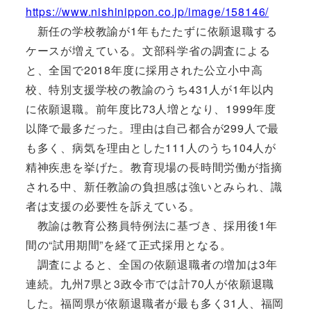
https://www.nishinippon.co.jp/image/158146/
新任の学校教諭が1年もたたずに依願退職する
ケースが増えている。文部科学省の調査による
と、全国で2018年度に採用された公立小中高
校、特別支援学校の教諭のうち431人が1年以内
に依願退職。前年度比73人増となり、1999年度
以降で最多だった。理由は自己都合が299人で最
も多く、病気を理由とした111人のうち104人が
精神疾患を挙げた。教育現場の長時間労働が指摘
される中、新任教諭の負担感は強いとみられ、識
者は支援の必要性を訴えている。
教諭は教育公務員特例法に基づき、採用後1年
間の“試用期間”を経て正式採用となる。
調査によると、全国の依願退職者の増加は3年
連続。九州7県と3政令市では計70人が依願退職
した。福岡県が依願退職者が最も多く31人、福岡