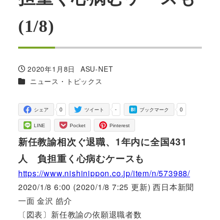
(1/8)
2020年1月8日
ASU-NET
投稿日
著
カテゴリー
ニュース・トピックス
者
0
-
0
シェア
ツイート
ブックマーク
LINE
Pocket
Pinterest
新任教諭相次ぐ退職、1年内に全国431
人 負担重く心病むケースも
https://www.nishinippon.co.jp/item/n/573988/
2020/1/8 6:00 (2020/1/8 7:25 更新) 西日本新聞
一面 金沢 皓介
〔図表〕新任教諭の依願退職者数