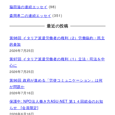
脇田滋の連続エッセイ
(98)
森岡孝二の連続エッセイ
(351)
最近の投稿
第98回 イタリア派遣労働者の権利（2）労働協約・民主
的参加
2026年7月25日
第97回 イタリア派遣労働者の権利（1）立法・司法を中
心に
2026年7月25日
第96回 政府が進める「労使コミュニケーション」は何
が問題か
2026年7月16日
保護中: NPO法人働き方ASU-NET 第１４回総会のお知
らせ [会員限定]
2026年6月16日