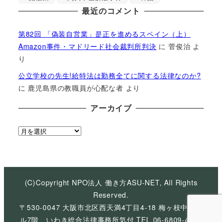
最近のコメント
第82回 「偽装自営業」是正を進めるスペイン（上）
Amazon事件・マドリード社会裁判所判決
に
菅俊治
よ
り
公立学校の先生!給特法は勤務全てに関する法律なのか?
に
鹿児島県の教職員が心配な者
より
アーカイブ
ア
ー
カ
イ
ブ
(C)Copyright NPO法人 働き方ASU-NET, All Rights
Reserved.
〒530-0047 大阪市北区西天満4丁目4-18 梅ヶ枝中央ビ
ル7階 いわき総合法律事務所気付 TEL 06-6809-4926