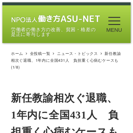
メ
イ
ン
労働者の働き方の改善、貧困・格差の
MENU
コ
是正に寄与します
ン
テ
ホーム
全投稿一覧
ニュース・トピックス
新任教諭
ン
相次ぐ退職、1年内に全国431人 負担重く心病むケースも
ツ
(1/8)
へ
移
動
新任教諭相次ぐ退職、
1年内に全国431人 負
担重く心病むケースも