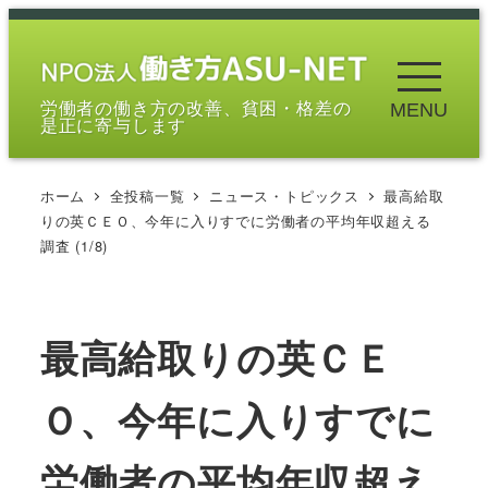
メ
イ
ン
労働者の働き方の改善、貧困・格差の
MENU
コ
是正に寄与します
ン
テ
ホーム
全投稿一覧
ニュース・トピックス
最高給取
ン
りの英ＣＥＯ、今年に入りすでに労働者の平均年収超える
ツ
調査 (1/8)
へ
移
動
最高給取りの英ＣＥ
Ｏ、今年に入りすでに
労働者の平均年収超え