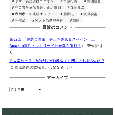
ヤマハ英語講師ユニオン
争議行為
労働組合
守口市学童保育雇い止め裁判
森岡孝二
森岡孝二の連続エッセイ
脇田滋
賃金窃盗
開催済
関大不当解雇事件
韓国
最近のコメント
第82回 「偽装自営業」是正を進めるスペイン（上）
Amazon事件・マドリード社会裁判所判決
に
菅俊治
よ
り
公立学校の先生!給特法は勤務全てに関する法律なのか?
に
鹿児島県の教職員が心配な者
より
アーカイブ
ア
ー
カ
イ
ブ