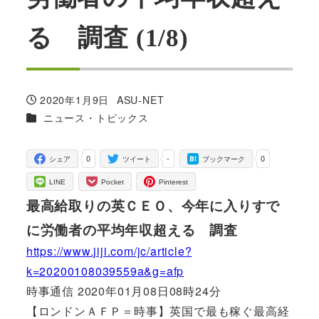
る 調査 (1/8)
2020年1月9日
ASU-NET
投稿日
著
カテゴリー
ニュース・トピックス
者
0
-
0
シェア
ツイート
ブックマーク
LINE
Pocket
Pinterest
最高給取りの英ＣＥＯ、今年に入りすで
に労働者の平均年収超える 調査
https://www.jiji.com/jc/article?
k=20200108039559a&g=afp
時事通信 2020年01月08日08時24分
【ロンドンＡＦＰ＝時事】英国で最も稼ぐ最高経