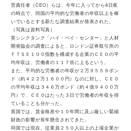
営責任者（CEO）らは、今年に入ってから6日夜
の時点で、同国の平均的な労働者の年収以上を稼
いでいるとする新たな調査結果が発表された。
（写真は資料写真）
英シンクタンク「ハイ・ペイ・センター」と人材
開発協会の調査によると、ロンドン証券取引所の
ＦＴＳＥ１００指数を構成する企業のＣＥＯの平
均年収は、労働者の１１７倍に上るという。
また、平均的な労働者の年収が２万９５５９ポン
ド（約４２２万１６００円）なのに対し、ＣＥＯ
の平均年収は３４６万ポンド（約４億９４００万
円）で、ＣＥＯはたった３日で労働者の年収を得
ていることも分かった。
英国では、賃金格差や１０年間に及ぶ厳しい緊縮
財政の影響が長年懸念されてきた。
同国では現在、従業員２５０人以上の上場企業が