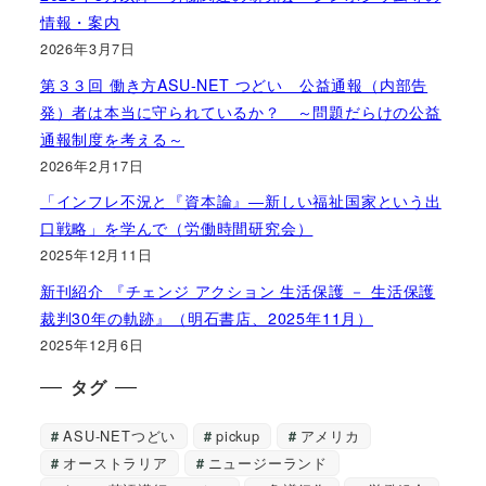
情報・案内
2026年3月7日
第３３回 働き方ASU-NET つどい 公益通報（内部告
発）者は本当に守られているか？ ～問題だらけの公益
通報制度を考える～
2026年2月17日
「インフレ不況と『資本論』―新しい福祉国家という出
口戦略」を学んで（労働時間研究会）
2025年12月11日
新刊紹介 『チェンジ アクション 生活保護 － 生活保護
裁判30年の軌跡』（明石書店、2025年11月）
2025年12月6日
タグ
ASU-NETつどい
pickup
アメリカ
オーストラリア
ニュージーランド