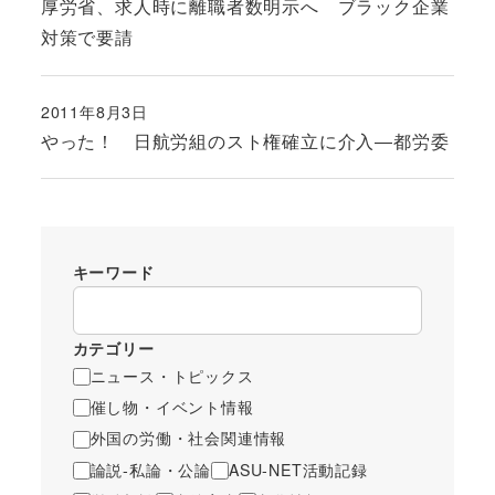
厚労省、求人時に離職者数明示へ ブラック企業
対策で要請
2011年8月3日
投稿日
やった！ 日航労組のスト権確立に介入―都労委
キーワード
カテゴリー
ニュース・トピックス
催し物・イベント情報
外国の労働・社会関連情報
論説-私論・公論
ASU-NET活動記録