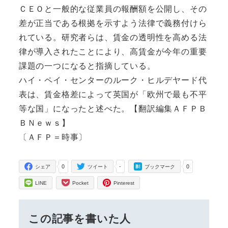
ＣＥＯと一般的な従業員の報酬額を公開し、その
差が正当である根拠を示すよう法律で義務付けら
れている。研究者らは、賃金の透明性を高める法
律が導入されたことにより、高賃金が今年の重要
課題の一つになると指摘している。
ハイ・ペイ・センターのルーク・ヒルデヤード代
表は、賃金格差によって英国が「欧州で最も不平
等な国」になったと述べた。【翻訳編集ＡＦＰＢ
ＢＮｅｗｓ】
〔ＡＦＰ＝時事〕
0
-
0
シェア
ツイート
ブックマーク
LINE
Pocket
Pinterest
この記事を書いた人