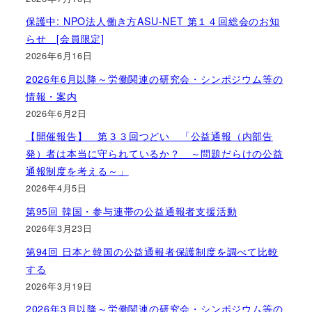
保護中: NPO法人働き方ASU-NET 第１４回総会のお知
らせ [会員限定]
2026年6月16日
2026年6月以降～労働関連の研究会・シンポジウム等の
情報・案内
2026年6月2日
【開催報告】 第３３回つどい 「公益通報（内部告
発）者は本当に守られているか？ ～問題だらけの公益
通報制度を考える～」
2026年4月5日
第95回 韓国・参与連帯の公益通報者支援活動
2026年3月23日
第94回 日本と韓国の公益通報者保護制度を調べて比較
する
2026年3月19日
2026年3月以降～労働関連の研究会・シンポジウム等の