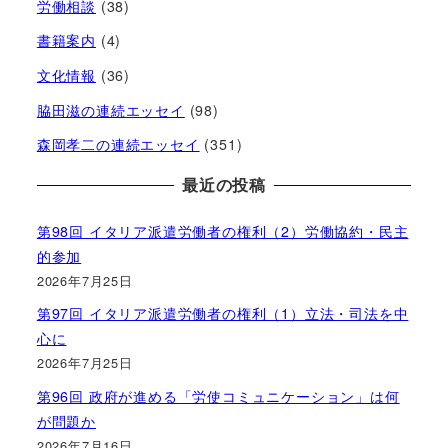
労働相談
(38)
書籍案内
(4)
文化情報
(36)
脇田滋の連続エッセイ
(98)
森岡孝二の連続エッセイ
(351)
最近の投稿
第98回 イタリア派遣労働者の権利（2）労働協約・民主
的参加
2026年7月25日
第97回 イタリア派遣労働者の権利（1）立法・司法を中
心に
2026年7月25日
第96回 政府が進める「労使コミュニケーション」は何
が問題か
2026年7月16日