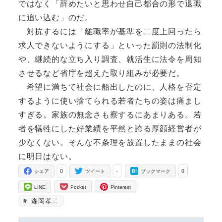
ではなく「辞めたいと思わせ自己都合の形で退職
に追い込む」のだ。
対抗するには「離職率が基準を二度上回ったら
求人できないようにする」といった罰則の法制化
や、継続的な立ち入り調査、就活生に法令を周知
させるなど省庁を超えた取り組みが必要だ。
希望に満ちて社会に船出したのに、人格を否定
するように使い捨てられる若者たちの姿は痛まし
すぎる。家族の無念さも察するにあまりある。若
者を犠牲にした好業績を平然と誇る厚顔経営者が
少なくない。そんな不条理を放置したままの社会
に明日はない。
0
-
0
シェア
ツイート
ブックマーク
LINE
Pocket
Pinterest
森岡孝二