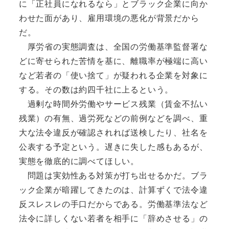
に「正社員になれるなら」とブラック企業に向か
わせた面があり、雇用環境の悪化が背景だから
だ。
厚労省の実態調査は、全国の労働基準監督署な
どに寄せられた苦情を基に、離職率が極端に高い
など若者の「使い捨て」が疑われる企業を対象に
する。その数は約四千社に上るという。
過剰な時間外労働やサービス残業（賃金不払い
残業）の有無、過労死などの前例などを調べ、重
大な法令違反が確認されれば送検したり、社名を
公表する予定という。遅きに失した感もあるが、
実態を徹底的に調べてほしい。
問題は実効性ある対策が打ち出せるかだ。ブラ
ック企業が暗躍してきたのは、計算ずくで法令違
反スレスレの手口だからである。労働基準法など
法令に詳しくない若者を相手に「辞めさせる」の