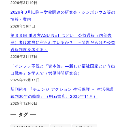
2026年3月19日
2026年3月以降～労働関連の研究会・シンポジウム等の
情報・案内
2026年3月7日
第３３回 働き方ASU-NET つどい 公益通報（内部告
発）者は本当に守られているか？ ～問題だらけの公益
通報制度を考える～
2026年2月17日
「インフレ不況と『資本論』―新しい福祉国家という出
口戦略」を学んで（労働時間研究会）
2025年12月11日
新刊紹介 『チェンジ アクション 生活保護 － 生活保護
裁判30年の軌跡』（明石書店、2025年11月）
2025年12月6日
タグ