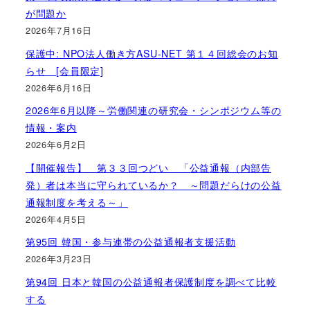
が問題か
2026年7月16日
保護中: NPO法人働き方ASU-NET 第１４回総会のお知
らせ [会員限定]
2026年6月16日
2026年6月以降～労働関連の研究会・シンポジウム等の
情報・案内
2026年6月2日
【開催報告】 第３３回つどい 「公益通報（内部告
発）者は本当に守られているか？ ～問題だらけの公益
通報制度を考える～」
2026年4月5日
第95回 韓国・参与連帯の公益通報者支援活動
2026年3月23日
第94回 日本と韓国の公益通報者保護制度を調べて比較
する