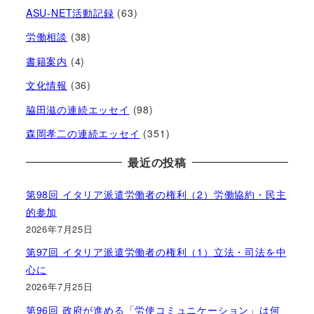
ASU-NET活動記録
(63)
労働相談
(38)
書籍案内
(4)
文化情報
(36)
脇田滋の連続エッセイ
(98)
森岡孝二の連続エッセイ
(351)
最近の投稿
第98回 イタリア派遣労働者の権利（2）労働協約・民主
的参加
2026年7月25日
第97回 イタリア派遣労働者の権利（1）立法・司法を中
心に
2026年7月25日
第96回 政府が進める「労使コミュニケーション」は何