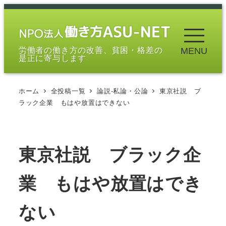
メ
イ
ン
労働者の働き方の改善、貧困・格差の
MENU
コ
是正に寄与します
ン
テ
ホーム
全投稿一覧
論説-私論・公論
東京社説 ブ
ン
ラック企業 もはや放置はできない
ツ
へ
移
東京社説 ブラック企
動
業 もはや放置はでき
ない