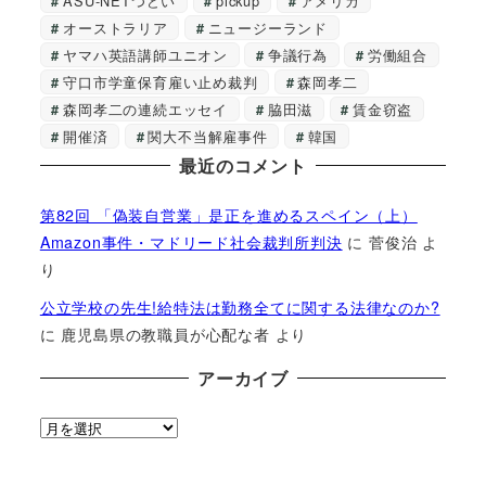
ASU-NETつどい
pickup
アメリカ
オーストラリア
ニュージーランド
ヤマハ英語講師ユニオン
争議行為
労働組合
守口市学童保育雇い止め裁判
森岡孝二
森岡孝二の連続エッセイ
脇田滋
賃金窃盗
開催済
関大不当解雇事件
韓国
最近のコメント
第82回 「偽装自営業」是正を進めるスペイン（上）
Amazon事件・マドリード社会裁判所判決
に
菅俊治
よ
り
公立学校の先生!給特法は勤務全てに関する法律なのか?
に
鹿児島県の教職員が心配な者
より
アーカイブ
ア
ー
カ