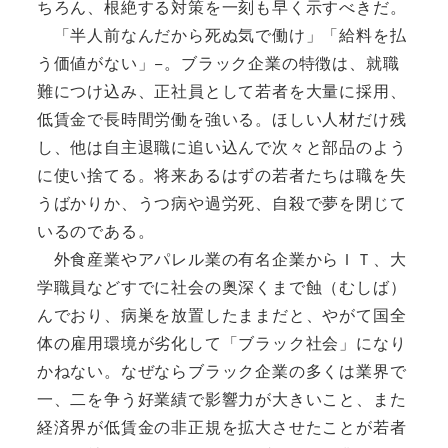
ちろん、根絶する対策を一刻も早く示すべきだ。
「半人前なんだから死ぬ気で働け」「給料を払
う価値がない」−。ブラック企業の特徴は、就職
難につけ込み、正社員として若者を大量に採用、
低賃金で長時間労働を強いる。ほしい人材だけ残
し、他は自主退職に追い込んで次々と部品のよう
に使い捨てる。将来あるはずの若者たちは職を失
うばかりか、うつ病や過労死、自殺で夢を閉じて
いるのである。
外食産業やアパレル業の有名企業からＩＴ、大
学職員などすでに社会の奥深くまで蝕（むしば）
んでおり、病巣を放置したままだと、やがて国全
体の雇用環境が劣化して「ブラック社会」になり
かねない。なぜならブラック企業の多くは業界で
一、二を争う好業績で影響力が大きいこと、また
経済界が低賃金の非正規を拡大させたことが若者