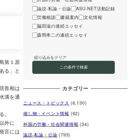
論説-私論・公論
ASU-NET活動記録
労働相談
書籍案内
文化情報
脇田滋の連続エッセイ
森岡孝二の連続エッセイ
絞り込みをクリア
島第１原
この条件で検索
ある」と
倍首相は
カテゴリー
水溝を通
ニュース・トピックス
(6,130)
催し物・イベント情報
(62)
る。
以外に
外国の労働・社会関連情報
(34)
発言には
論説-私論・公論
(793)