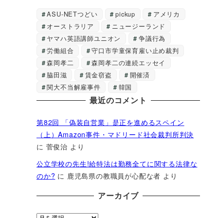
ASU-NETつどい
pickup
アメリカ
オーストラリア
ニュージーランド
ヤマハ英語講師ユニオン
争議行為
労働組合
守口市学童保育雇い止め裁判
森岡孝二
森岡孝二の連続エッセイ
脇田滋
賃金窃盗
開催済
関大不当解雇事件
韓国
最近のコメント
第82回 「偽装自営業」是正を進めるスペイン
（上）Amazon事件・マドリード社会裁判所判決
に
菅俊治
より
公立学校の先生!給特法は勤務全てに関する法律な
のか?
に
鹿児島県の教職員が心配な者
より
アーカイブ
ア