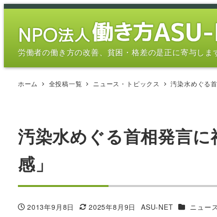
メ
イ
ン
コ
労働者の働き方の改善、貧困・格差の是正に寄与しま
ン
テ
ホーム
全投稿一覧
ニュース・トピックス
汚染水めぐる
ン
ツ
へ
移
汚染水めぐる首相発言に
動
感」
カテゴリー
2013年9月8日
2025年8月9日
ASU-NET
ニュー
投稿日
更新日
著