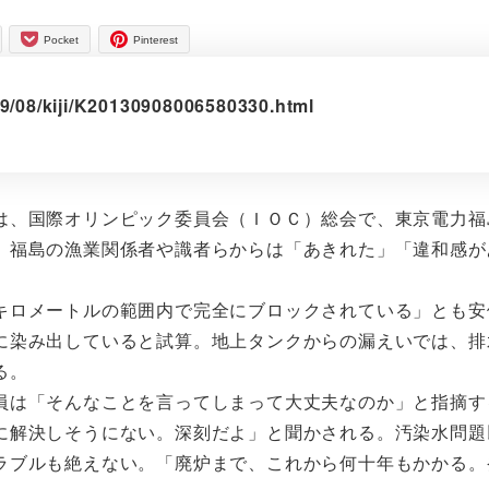
Pocket
Pinterest
09/08/kiji/K20130908006580330.html
、国際オリンピック委員会（ＩＯＣ）総会で、東京電力福
、福島の漁業関係者や識者らからは「あきれた」「違和感が
ロメートルの範囲内で完全にブロックされている」とも安
に染み出していると試算。地上タンクからの漏えいでは、排
る。
は「そんなことを言ってしまって大丈夫なのか」と指摘す
解決しそうにない。深刻だよ」と聞かされる。汚染水問題
ラブルも絶えない。「廃炉まで、これから何十年もかかる。