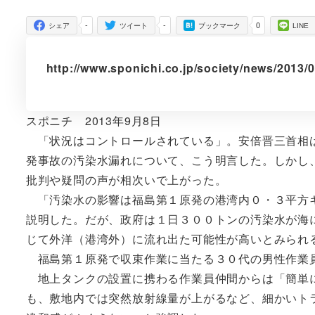
者
-
-
0
シェア
ツイート
ブックマーク
LINE
http://www.sponichi.co.jp/society/news/2013/
スポニチ 2013年9月8日
「状況はコントロールされている」。安倍晋三首相は
発事故の汚染水漏れについて、こう明言した。しかし
批判や疑問の声が相次いで上がった。
「汚染水の影響は福島第１原発の港湾内０・３平方キ
説明した。だが、政府は１日３００トンの汚染水が海
じて外洋（港湾外）に流れ出た可能性が高いとみられ
福島第１原発で収束作業に当たる３０代の男性作業員
地上タンクの設置に携わる作業員仲間からは「簡単に
も、敷地内では突然放射線量が上がるなど、細かいト