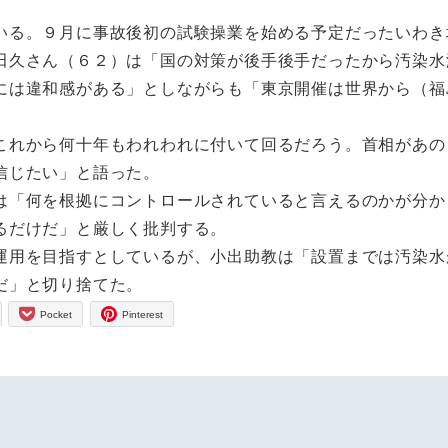
る。９月に事故後初の試験操業を始める予定だったいわき
田久さん（６２）は「国の対策が後手後手だったから汚染水
には違和感がある」としながらも「東京開催は世界から（福
れから何十年もわれわれに付いて回るだろう。首相があの
信じたい」と語った。
「何を根拠にコントロールされていると言えるのかが分か
るだけだ」と厳しく批判する。
用を目指すとしているが、小出助教は「設置までは汚染水
だ」と切り捨てた。
Pocket
Pinterest