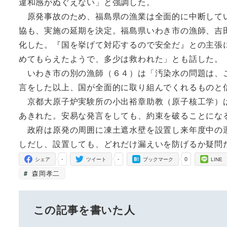
違和感がぬぐえない」と強調した。
原発事故のため、福島県の漁業は全面的に中断してい
協も、実施の延期を決定。福島県いわき市の漁師、吉
化した。『国を挙げて対応するので安全だ』との主張
めてもらえたようで、多少は救われた」とも話した。
いわき市の別の漁師（６４）は「汚染水の問題は、こ
言をした以上、国が全面的に取り組んでくれるものと
京都大原子炉実験所の小出裕章助教（原子核工学）は
あきれた。安易な発言をしても、約束を破ることにな
政府は原発の周囲に凍土遮水壁を設置し来年度中の運
しだし、設置しても、どれだけ漏えいを防げるか疑問
-
-
0
シェア
ツイート
ブックマーク
LINE
森岡孝二
この記事を書いた人