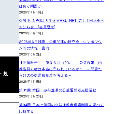
は何が問題か
2026年7月16日
保護中: NPO法人働き方ASU-NET 第１４回総会の
お知らせ [会員限定]
2026年6月16日
2026年6月以降～労働関連の研究会・シンポジウ
ム等の情報・案内
2026年6月2日
【開催報告】 第３３回つどい 「公益通報（内
部告発）者は本当に守られているか？ ～問題だ
・規
らけの公益通報制度を考える～」
2026年4月5日
第95回 韓国・参与連帯の公益通報者支援活動
2026年3月23日
第94回 日本と韓国の公益通報者保護制度を調べて
比較する