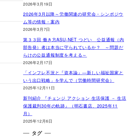
2026年3月19日
2026年3月以降～労働関連の研究会・シンポジウ
ム等の情報・案内
2026年3月7日
第３３回 働き方ASU-NET つどい 公益通報（内
部告発）者は本当に守られているか？ ～問題だ
らけの公益通報制度を考える～
2026年2月17日
「インフレ不況と『資本論』―新しい福祉国家と
いう出口戦略」を学んで（労働時間研究会）
2025年12月11日
新刊紹介 『チェンジ アクション 生活保護 － 生活
保護裁判30年の軌跡』（明石書店、2025年11
月）
2025年12月6日
タグ