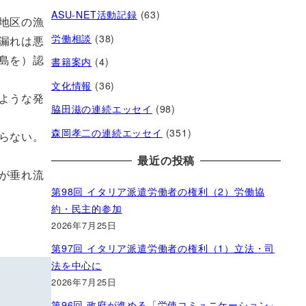
ASU-NET活動記録
(63)
地区の漁
労働相談
(38)
漏れは悪
島を）認
書籍案内
(4)
文化情報
(36)
ような発
脇田滋の連続エッセイ
(98)
森岡孝二の連続エッセイ
(351)
らない。
最近の投稿
が垂れ流
第98回 イタリア派遣労働者の権利（2）労働協
約・民主的参加
2026年7月25日
第97回 イタリア派遣労働者の権利（1）立法・司
法を中心に
2026年7月25日
第96回 政府が進める「労使コミュニケーション」