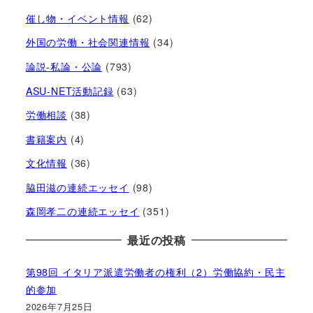
催し物・イベント情報
(62)
外国の労働・社会関連情報
(34)
論説-私論・公論
(793)
ASU-NET活動記録
(63)
労働相談
(38)
書籍案内
(4)
文化情報
(36)
脇田滋の連続エッセイ
(98)
森岡孝二の連続エッセイ
(351)
最近の投稿
第98回 イタリア派遣労働者の権利（2）労働協約・民主
的参加
2026年7月25日