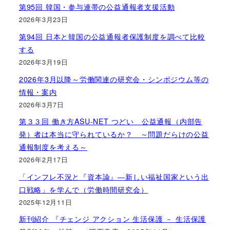
第95回 韓国・参与連帯の公益通報者支援活動
2026年3月23日
第94回 日本と韓国の公益通報者保護制度を調べて比較
する
2026年3月19日
2026年3月以降～労働関連の研究会・シンポジウム等の
情報・案内
2026年3月7日
第３３回 働き方ASU-NET つどい 公益通報（内部告
発）者は本当に守られているか？ ～問題だらけの公益
通報制度を考える～
2026年2月17日
「インフレ不況と『資本論』―新しい福祉国家という出
口戦略」を学んで（労働時間研究会）
2025年12月11日
新刊紹介 『チェンジ アクション 生活保護 － 生活保護