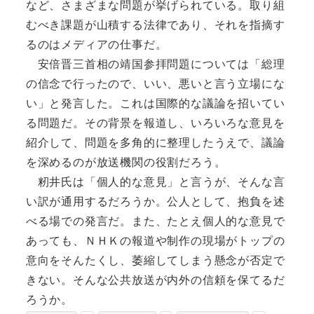
など、さまざまな問題が挙げられている。取り組
むべき課題が山積する法律であり、それを指摘す
るのはメディアの仕事だ。
安倍晋三首相の靖国参拝問題については「総理
の信念で行ったので、いい、悪いと言う立場にな
い」と発言した。これは国際的な議論を招いてい
る問題だ。その背景を報道し、いろいろな意見を
紹介して、問題を多角的に整理したうえで、議論
を深めるのが放送機関の役割だろう。
籾井氏は「個人的な意見」と言うが、そんな言
い訳が通用するだろうか。公人として、抱負を述
べる場での発言だ。また、たとえ個人的な意見で
あっても、ＮＨＫの報道や制作の現場がトップの
意向をそんたくし、萎縮してしまう懸念が否定で
きない。そんな公共放送が内外の信頼を保てるだ
ろうか。