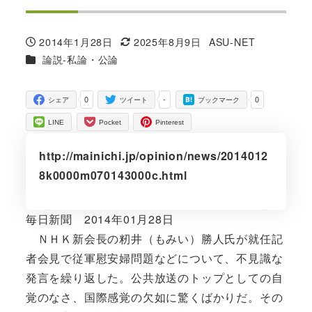
2014年1月28日
2025年8月9日
ASU-NET
投稿日
更新日
著
カテゴリー
論説-私論・公論
者
0
-
0
シェア
ツイート
ブックマーク
LINE
Pocket
Pinterest
http://mainichi.jp/opinion/news/2014012
8k0000m070143000c.html
毎日新聞 2014年01月28日
ＮＨＫ新会長の籾井（もみい）勝人氏が就任記
者会見で従軍慰安婦問題などについて、不見識な
発言を繰り返した。公共放送のトップとしての自
覚のなさ、国際感覚の欠如に驚くばかりだ。その