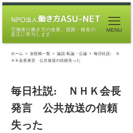
メ
イ
ン
労働者の働き方の改善、貧困・格差の
MENU
コ
是正に寄与します
ン
テ
ホーム
全投稿一覧
論説-私論・公論
毎日社説: Ｎ
ン
ＨＫ会長発言 公共放送の信頼失った
ツ
へ
移
毎日社説: ＮＨＫ会長
動
発言 公共放送の信頼
失った