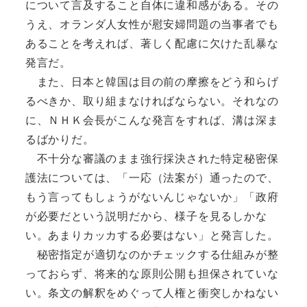
について言及すること自体に違和感がある。その
うえ、オランダ人女性が慰安婦問題の当事者でも
あることを考えれば、著しく配慮に欠けた乱暴な
発言だ。
また、日本と韓国は目の前の摩擦をどう和らげ
るべきか、取り組まなければならない。それなの
に、ＮＨＫ会長がこんな発言をすれば、溝は深ま
るばかりだ。
不十分な審議のまま強行採決された特定秘密保
護法については、「一応（法案が）通ったので、
もう言ってもしょうがないんじゃないか」「政府
が必要だという説明だから、様子を見るしかな
い。あまりカッカする必要はない」と発言した。
秘密指定が適切なのかチェックする仕組みが整
っておらず、将来的な原則公開も担保されていな
い。条文の解釈をめぐって人権と衝突しかねない