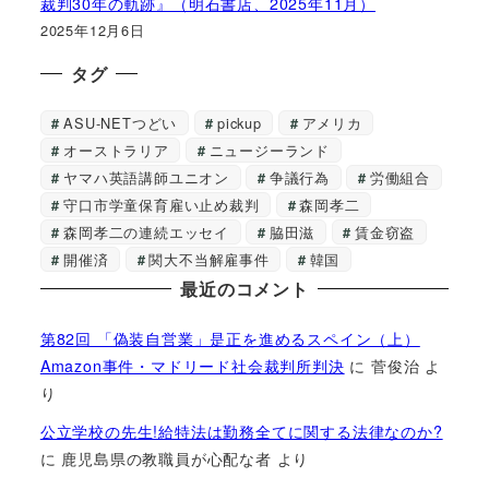
裁判30年の軌跡』（明石書店、2025年11月）
2025年12月6日
タグ
ASU-NETつどい
pickup
アメリカ
オーストラリア
ニュージーランド
ヤマハ英語講師ユニオン
争議行為
労働組合
守口市学童保育雇い止め裁判
森岡孝二
森岡孝二の連続エッセイ
脇田滋
賃金窃盗
開催済
関大不当解雇事件
韓国
最近のコメント
第82回 「偽装自営業」是正を進めるスペイン（上）
Amazon事件・マドリード社会裁判所判決
に
菅俊治
よ
り
公立学校の先生!給特法は勤務全てに関する法律なのか?
に
鹿児島県の教職員が心配な者
より