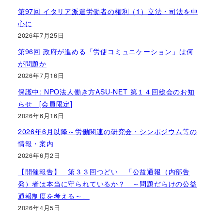
第97回 イタリア派遣労働者の権利（1）立法・司法を中
心に
2026年7月25日
第96回 政府が進める「労使コミュニケーション」は何
が問題か
2026年7月16日
保護中: NPO法人働き方ASU-NET 第１４回総会のお知
らせ [会員限定]
2026年6月16日
2026年6月以降～労働関連の研究会・シンポジウム等の
情報・案内
2026年6月2日
【開催報告】 第３３回つどい 「公益通報（内部告
発）者は本当に守られているか？ ～問題だらけの公益
通報制度を考える～」
2026年4月5日