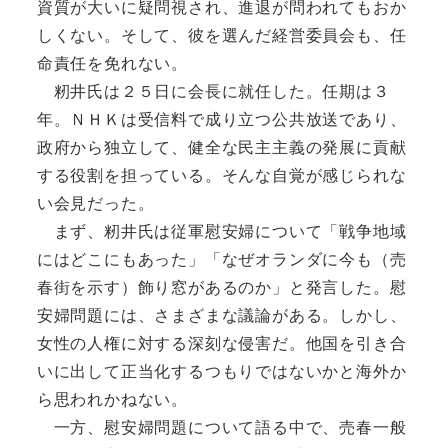
資質が大いに疑問視され、進退が問われてもおか
しくない。そして、彼を選んだ経営委員会も、任
命責任を免れない。
籾井氏は２５日に会長に就任した。任期は３
年。ＮＨＫは受信料で成り立つ公共放送であり、
政府から独立して、健全な民主主義の発展に貢献
する役割を担っている。そんな自覚が感じられな
い会見だった。
まず、籾井氏は従軍慰安婦について「戦争地域
にはどこにもあった」「なぜオランダに今も（売
春街を示す）飾り窓があるのか」と発言した。慰
安婦問題には、さまざまな議論がある。しかし、
女性の人権に対する深刻な侵害だ。他国を引き合
いに出して正当化するつもりではないかと海外か
ら思われかねない。
一方、慰安婦問題について語る中で、売春一般