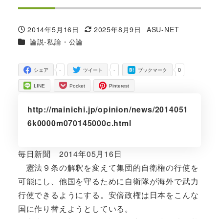
2014年5月16日
2025年8月9日
ASU-NET
投稿日
更新日
著
カテゴリー
論説-私論・公論
者
-
-
0
シェア
ツイート
ブックマーク
LINE
Pocket
Pinterest
http://mainichi.jp/opinion/news/2014051
6k0000m070145000c.html
毎日新聞 2014年05月16日
憲法９条の解釈を変えて集団的自衛権の行使を
可能にし、他国を守るために自衛隊が海外で武力
行使できるようにする。安倍政権は日本をこんな
国に作り替えようとしている。