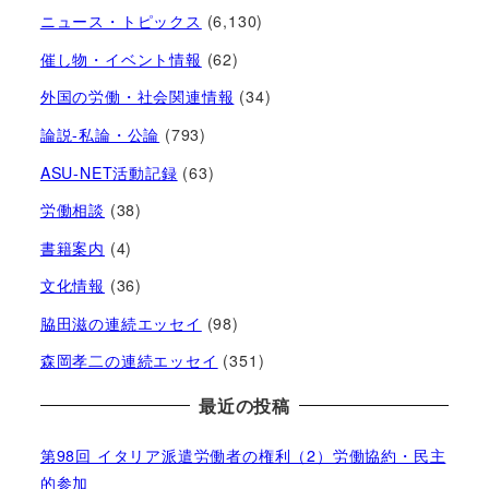
ニュース・トピックス
(6,130)
催し物・イベント情報
(62)
外国の労働・社会関連情報
(34)
論説-私論・公論
(793)
ASU-NET活動記録
(63)
労働相談
(38)
書籍案内
(4)
文化情報
(36)
脇田滋の連続エッセイ
(98)
森岡孝二の連続エッセイ
(351)
最近の投稿
第98回 イタリア派遣労働者の権利（2）労働協約・民主
的参加