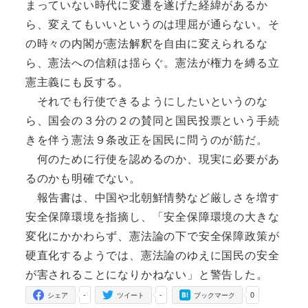
まっていない時代に変遷を遂げた経緯があるか
ら、変えてもいいというのは理屈が通らない。そ
の時々の内閣が憲法解釈を自由に変えられるな
ら、憲法への信頼は揺らぐ。憲法が権力を縛る立
憲主義にも反する。
それでも行使できるようにしたいというのな
ら、国会の３分の２の賛同と国民投票という手続
きを伴う憲法９条改正を国民に問うのが筋だ。
何のために行使を認めるのか、現実に必要があ
るのかも明確でない。
報告書は、中国や北朝鮮情勢など厳しさを増す
安全保障環境を指摘し、「安全保障環境の大きな
変化にかかわらず、憲法論の下で安全保障政策が
硬直化するようでは、憲法論のゆえに国民の安全
が害されることになりかねない」と警告した。
-
-
0
シェア
ツイート
ブックマーク