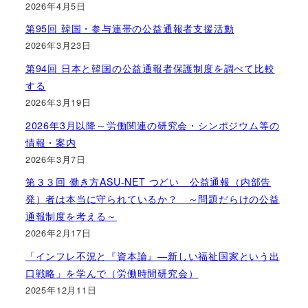
2026年4月5日
第95回 韓国・参与連帯の公益通報者支援活動
2026年3月23日
第94回 日本と韓国の公益通報者保護制度を調べて比較
する
2026年3月19日
2026年3月以降～労働関連の研究会・シンポジウム等の
情報・案内
2026年3月7日
第３３回 働き方ASU-NET つどい 公益通報（内部告
発）者は本当に守られているか？ ～問題だらけの公益
通報制度を考える～
2026年2月17日
「インフレ不況と『資本論』―新しい福祉国家という出
口戦略」を学んで（労働時間研究会）
2025年12月11日