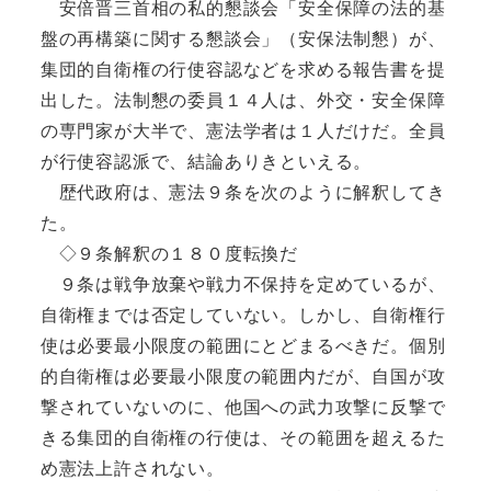
安倍晋三首相の私的懇談会「安全保障の法的基
盤の再構築に関する懇談会」（安保法制懇）が、
集団的自衛権の行使容認などを求める報告書を提
出した。法制懇の委員１４人は、外交・安全保障
の専門家が大半で、憲法学者は１人だけだ。全員
が行使容認派で、結論ありきといえる。
歴代政府は、憲法９条を次のように解釈してき
た。
◇９条解釈の１８０度転換だ
９条は戦争放棄や戦力不保持を定めているが、
自衛権までは否定していない。しかし、自衛権行
使は必要最小限度の範囲にとどまるべきだ。個別
的自衛権は必要最小限度の範囲内だが、自国が攻
撃されていないのに、他国への武力攻撃に反撃で
きる集団的自衛権の行使は、その範囲を超えるた
め憲法上許されない。