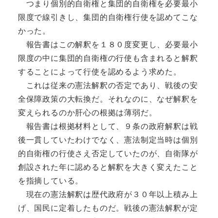
つまり個別的自衛権と集団的自衛権を必要最小
限度で線引きし、集団的自衛権行使を認めてこな
かった。
報告書はこの解釈を１８０度変更し、必要最小
限度の中に集団的自衛権の行使も含まれると解釈
することによって行使を認めるよう求めた。
これは従来の憲法解釈の否定であり、戦後の安
全保障政策の大転換だ。それなのに、なぜ解釈を
変えられるのか肝心の根拠は薄弱だ。
報告書は根拠材料として、９条の政府解釈は戦
後一貫していたわけでなく、憲法制定当時は個別
的自衛権の行使さえ否定していたのが、自衛隊が
創設された年に認めると解釈を大きく変えたこと
を指摘している。
現在の憲法解釈は歴代政府が３０年以上積み上
げ、国民に定着したものだ。戦後の憲法解釈が定