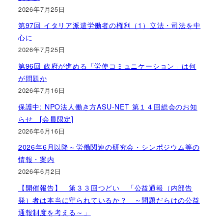
2026年7月25日
第97回 イタリア派遣労働者の権利（1）立法・司法を中
心に
2026年7月25日
第96回 政府が進める「労使コミュニケーション」は何
が問題か
2026年7月16日
保護中: NPO法人働き方ASU-NET 第１４回総会のお知
らせ [会員限定]
2026年6月16日
2026年6月以降～労働関連の研究会・シンポジウム等の
情報・案内
2026年6月2日
【開催報告】 第３３回つどい 「公益通報（内部告
発）者は本当に守られているか？ ～問題だらけの公益
通報制度を考える～」