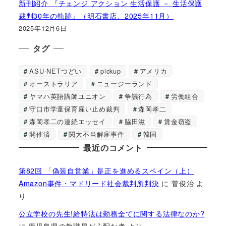
新刊紹介 『チェンジ アクション 生活保護 － 生活保護
裁判30年の軌跡』（明石書店、2025年11月）
2025年12月6日
タグ
ASU-NETつどい
pickup
アメリカ
オーストラリア
ニュージーランド
ヤマハ英語講師ユニオン
争議行為
労働組合
守口市学童保育雇い止め裁判
森岡孝二
森岡孝二の連続エッセイ
脇田滋
賃金窃盗
開催済
関大不当解雇事件
韓国
最近のコメント
第82回 「偽装自営業」是正を進めるスペイン（上）
Amazon事件・マドリード社会裁判所判決
に
菅俊治
よ
り
公立学校の先生!給特法は勤務全てに関する法律なのか?
に
鹿児島県の教職員が心配な者
より