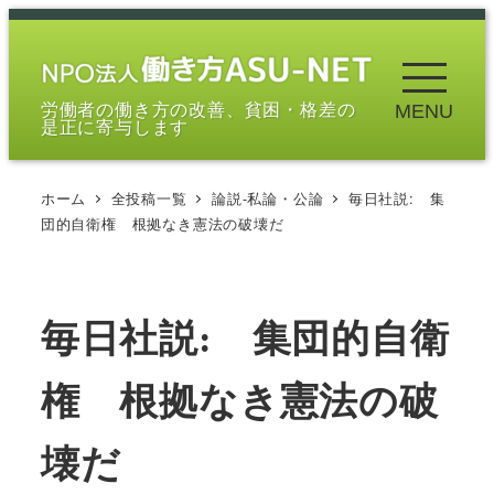
メ
イ
ン
労働者の働き方の改善、貧困・格差の
MENU
コ
是正に寄与します
ン
テ
ホーム
全投稿一覧
論説-私論・公論
毎日社説: 集
ン
団的自衛権 根拠なき憲法の破壊だ
ツ
へ
移
毎日社説: 集団的自衛
動
権 根拠なき憲法の破
壊だ