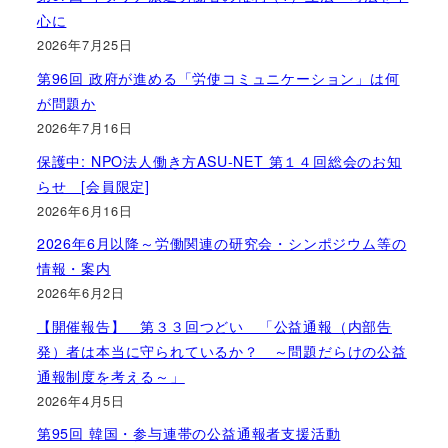
心に
2026年7月25日
第96回 政府が進める「労使コミュニケーション」は何
が問題か
2026年7月16日
保護中: NPO法人働き方ASU-NET 第１４回総会のお知
らせ [会員限定]
2026年6月16日
2026年6月以降～労働関連の研究会・シンポジウム等の
情報・案内
2026年6月2日
【開催報告】 第３３回つどい 「公益通報（内部告
発）者は本当に守られているか？ ～問題だらけの公益
通報制度を考える～」
2026年4月5日
第95回 韓国・参与連帯の公益通報者支援活動