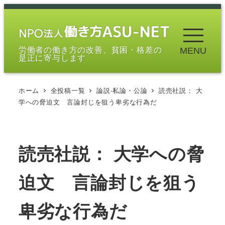
メ
イ
ン
労働者の働き方の改善、貧困・格差の
MENU
コ
是正に寄与します
ン
テ
ホーム
全投稿一覧
論説-私論・公論
読売社説： 大
ン
学への脅迫文 言論封じを狙う卑劣な行為だ
ツ
へ
移
読売社説： 大学への脅
動
迫文 言論封じを狙う
卑劣な行為だ