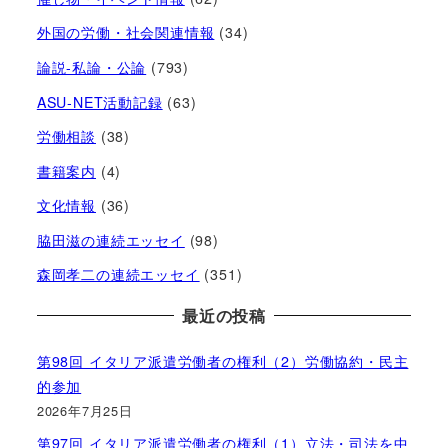
外国の労働・社会関連情報
(34)
論説-私論・公論
(793)
ASU-NET活動記録
(63)
労働相談
(38)
書籍案内
(4)
文化情報
(36)
脇田滋の連続エッセイ
(98)
森岡孝二の連続エッセイ
(351)
最近の投稿
第98回 イタリア派遣労働者の権利（2）労働協約・民主
的参加
2026年7月25日
第97回 イタリア派遣労働者の権利（1）立法・司法を中