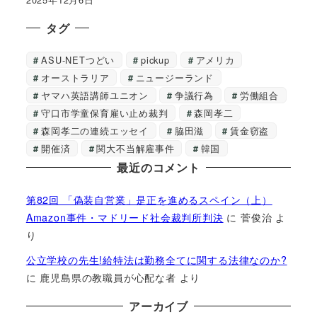
タグ
ASU-NETつどい
pickup
アメリカ
オーストラリア
ニュージーランド
ヤマハ英語講師ユニオン
争議行為
労働組合
守口市学童保育雇い止め裁判
森岡孝二
森岡孝二の連続エッセイ
脇田滋
賃金窃盗
開催済
関大不当解雇事件
韓国
最近のコメント
第82回 「偽装自営業」是正を進めるスペイン（上）
Amazon事件・マドリード社会裁判所判決
に
菅俊治
よ
り
公立学校の先生!給特法は勤務全てに関する法律なのか?
に
鹿児島県の教職員が心配な者
より
アーカイブ