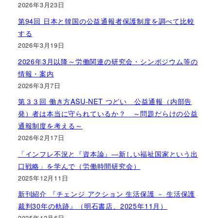
2026年3月23日
第94回 日本と韓国の公益通報者保護制度を調べて比較
する
2026年3月19日
2026年3月以降～労働関連の研究会・シンポジウム等の
情報・案内
2026年3月7日
第３３回 働き方ASU-NET つどい 公益通報（内部告
発）者は本当に守られているか？ ～問題だらけの公益
通報制度を考える～
2026年2月17日
「インフレ不況と『資本論』―新しい福祉国家という出
口戦略」を学んで（労働時間研究会）
2025年12月11日
新刊紹介 『チェンジ アクション 生活保護 － 生活保護
裁判30年の軌跡』（明石書店、2025年11月）
2025年12月6日