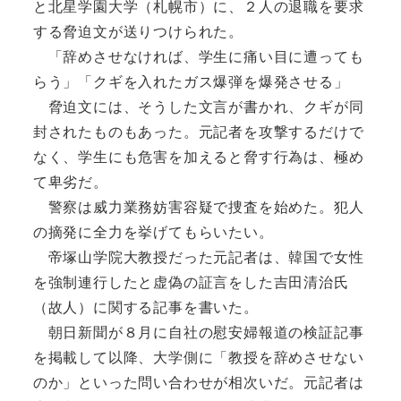
と北星学園大学（札幌市）に、２人の退職を要求
する脅迫文が送りつけられた。
「辞めさせなければ、学生に痛い目に遭っても
らう」「クギを入れたガス爆弾を爆発させる」
脅迫文には、そうした文言が書かれ、クギが同
封されたものもあった。元記者を攻撃するだけで
なく、学生にも危害を加えると脅す行為は、極め
て卑劣だ。
警察は威力業務妨害容疑で捜査を始めた。犯人
の摘発に全力を挙げてもらいたい。
帝塚山学院大教授だった元記者は、韓国で女性
を強制連行したと虚偽の証言をした吉田清治氏
（故人）に関する記事を書いた。
朝日新聞が８月に自社の慰安婦報道の検証記事
を掲載して以降、大学側に「教授を辞めさせない
のか」といった問い合わせが相次いだ。元記者は