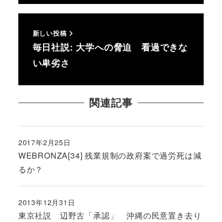
新しい投稿
毎日社説: 大学への脅迫 看過できな
い卑劣さ
関連記事
2017年2月25日
投稿日
WEBRONZA[34] 残業規制の政府案で過労死は減
るか？
2013年12月31日
投稿日
東京社説 辺野古「承認」 沖縄の民意置き去り