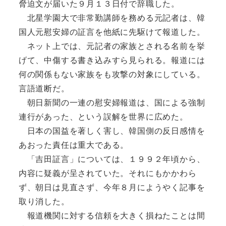
脅迫文が届いた９月１３日付で辞職した。
北星学園大で非常勤講師を務める元記者は、韓
国人元慰安婦の証言を他紙に先駆けて報道した。
ネット上では、元記者の家族とされる名前を挙
げて、中傷する書き込みすら見られる。報道には
何の関係もない家族をも攻撃の対象にしている。
言語道断だ。
朝日新聞の一連の慰安婦報道は、国による強制
連行があった、という誤解を世界に広めた。
日本の国益を著しく害し、韓国側の反日感情を
あおった責任は重大である。
「吉田証言」については、１９９２年頃から、
内容に疑義が呈されていた。それにもかかわら
ず、朝日は見直さず、今年８月にようやく記事を
取り消した。
報道機関に対する信頼を大きく損ねたことは間