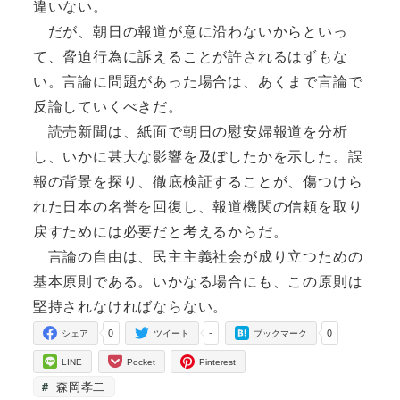
違いない。
だが、朝日の報道が意に沿わないからといっ
て、脅迫行為に訴えることが許されるはずもな
い。言論に問題があった場合は、あくまで言論で
反論していくべきだ。
読売新聞は、紙面で朝日の慰安婦報道を分析
し、いかに甚大な影響を及ぼしたかを示した。誤
報の背景を探り、徹底検証することが、傷つけら
れた日本の名誉を回復し、報道機関の信頼を取り
戻すためには必要だと考えるからだ。
言論の自由は、民主主義社会が成り立つための
基本原則である。いかなる場合にも、この原則は
堅持されなければならない。
0
-
0
シェア
ツイート
ブックマーク
LINE
Pocket
Pinterest
森岡孝二