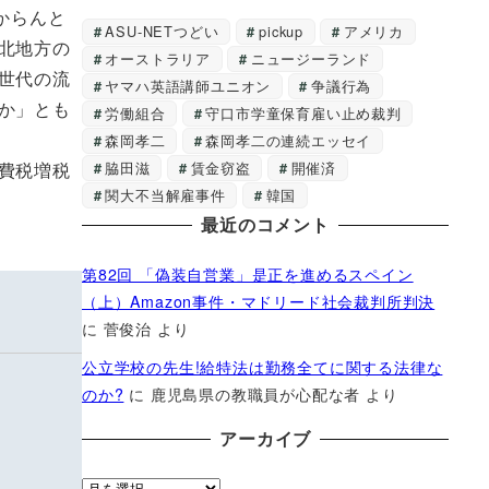
からんと
ASU-NETつどい
pickup
アメリカ
北地方の
オーストラリア
ニュージーランド
世代の流
ヤマハ英語講師ユニオン
争議行為
か」とも
労働組合
守口市学童保育雇い止め裁判
森岡孝二
森岡孝二の連続エッセイ
脇田滋
賃金窃盗
開催済
費税増税
関大不当解雇事件
韓国
最近のコメント
第82回 「偽装自営業」是正を進めるスペイン
（上）Amazon事件・マドリード社会裁判所判決
に
菅俊治
より
公立学校の先生!給特法は勤務全てに関する法律な
のか?
に
鹿児島県の教職員が心配な者
より
アーカイブ
ア