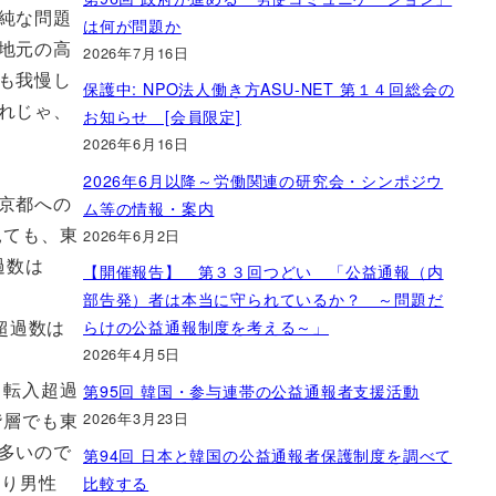
純な問題
は何が問題か
地元の高
2026年7月16日
も我慢し
保護中: NPO法人働き方ASU-NET 第１４回総会の
れじゃ、
お知らせ [会員限定]
2026年6月16日
2026年6月以降～労働関連の研究会・シンポジウ
京都への
ム等の情報・案内
見ても、東
2026年6月2日
過数は
【開催報告】 第３３回つどい 「公益通報（内
部告発）者は本当に守られているか？ ～問題だ
超過数は
らけの公益通報制度を考える～」
2026年4月5日
く転入超過
第95回 韓国・参与連帯の公益通報者支援活動
2026年3月23日
階層でも東
多いので
第94回 日本と韓国の公益通報者保護制度を調べて
あり男性
比較する