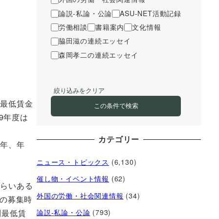
論説-私論・公論
ASU-NET活動記録
労働相談
書籍案内
文化情報
脇田滋の連続エッセイ
森岡孝二の連続エッセイ
絞り込みをクリア
は最低賃金
この条件で検索
19年度は
カテゴリー
数年、年
ニュース・トピックス
(6,130)
催し物・イベント情報
(62)
くらいある
外国の労働・社会関連情報
(34)
トの募集時
別最低賃
論説-私論・公論
(793)