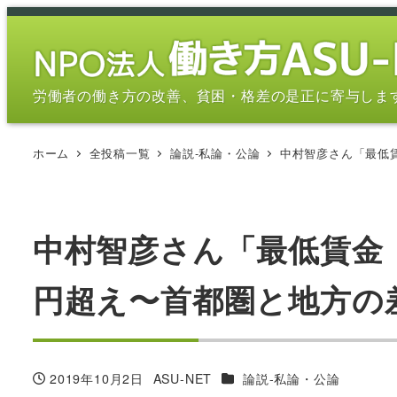
メ
イ
ン
コ
労働者の働き方の改善、貧困・格差の是正に寄与しま
ン
テ
ホーム
全投稿一覧
論説-私論・公論
中村智彦さん「最低賃
ン
ツ
へ
移
中村智彦さん「最低賃金・
動
円超え〜首都圏と地方の差は
カテゴリー
2019年10月2日
ASU-NET
論説-私論・公論
投稿日
著