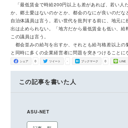
「最低賃金で時給200円以上も差があれば、若い人
か、郷土愛はないのかとか、都会のなにが良いのだな
自治体議員は言う。若い世代を批判する前に、地元に
出は止められない。「地方だから最低賃金も低い、給
この議員は言う。
都会並みの給与を出すか、それとも給与格差以上の魅
と同時に多くの企業経営者に問題を突きつけることに
0
-
0
シェア
ツイート
ブックマーク
LINE
この記事を書いた人
ASU-NET