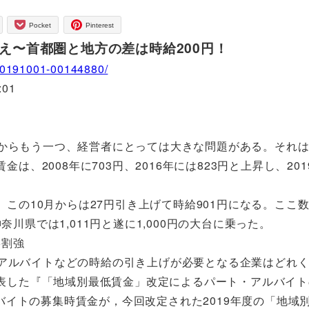
Pocket
Pinterest
超え〜首都圏と地方の差は時給200円！
/20191001-00144880/
01
からもう一つ、経営者にとっては大きな問題がある。それ
は、2008年に703円、2016年には823円と上昇し、20
、この10月からは27円引き上げて時給901円になる。ここ
川県では1,011円と遂に1,000円の大台に乗った。
6割強
アルバイトなどの時給の引き上げが必要となる企業はどれ
に発表した『「地域別最低賃金」改定によるパート・アルバイ
イトの募集時賃金が，今回改定された2019年度の「地域