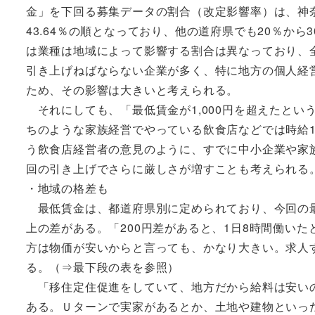
金」を下回る募集データの割合（改定影響率）は、神奈川
43.64％の順となっており、他の道府県でも20％か
は業種は地域によって影響する割合は異なっており、
引き上げねばならない企業が多く、特に地方の個人経
ため、その影響は大きいと考えられる。
それにしても、「最低賃金が1,000円を超えたとい
ちのような家族経営でやっている飲食店などでは時給1
う飲食店経営者の意見のように、すでに中小企業や家
回の引き上げでさらに厳しさが増すことも考えられる
・地域の格差も
最低賃金は、都道府県別に定められており、今回の最高は
上の差がある。「200円差があると、1日8時間働いたとし
方は物価が安いからと言っても、かなり大きい。求人
る。（⇒最下段の表を参照）
「移住定住促進をしていて、地方だから給料は安いの
ある。Ｕターンで実家があるとか、土地や建物といっ