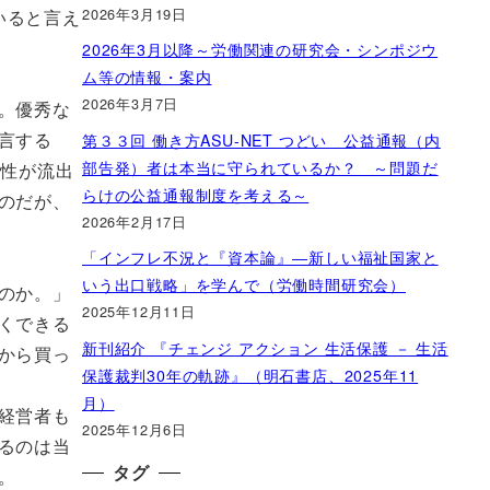
2026年3月19日
いると言え
2026年3月以降～労働関連の研究会・シンポジウ
ム等の情報・案内
2026年3月7日
。優秀な
言する
第３３回 働き方ASU-NET つどい 公益通報（内
部告発）者は本当に守られているか？ ～問題だ
女性が流出
らけの公益通報制度を考える～
のだが、
2026年2月17日
「インフレ不況と『資本論』―新しい福祉国家と
いう出口戦略」を学んで（労働時間研究会）
のか。」
2025年12月11日
くできる
新刊紹介 『チェンジ アクション 生活保護 － 生活
から買っ
保護裁判30年の軌跡』（明石書店、2025年11
月）
経営者も
2025年12月6日
るのは当
タグ
。