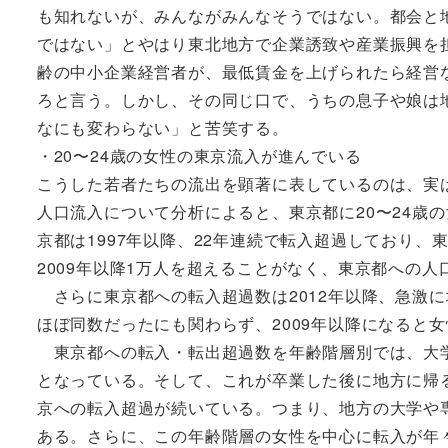
も知れないが、みんながみんなそうではない。都会と
ではない」とやはり東北地方で企業誘致や産業振興を
齢の中小企業経営者が、最低賃金を上げられたら経営
ろと言う。しかし、その同じ口で、うちの息子や娘は
なにも変わらない」と苦笑する。
・20〜24歳の女性の東京流入が進んでいる
こうした若者たちの流出を顕著に表しているのは、実
人口流入について分析によると、東京都に20〜24歳
京都は1997年以降、22年連続で転入超過しており
2009年以降1万人を超えることがなく、東京都への
さらに東京都への転入超過数は2012年以降、急激に
ほぼ同数だったにも関わらず、2009年以降になると
東京都への転入・転出超過数を年齢階層別では、大学
となっている。そして、これが卒業した後に地方に帰る
京への転入超過が続いている。つまり、地方の大学や
ある。さらに、この年齢階層の女性を中心に転入が年々