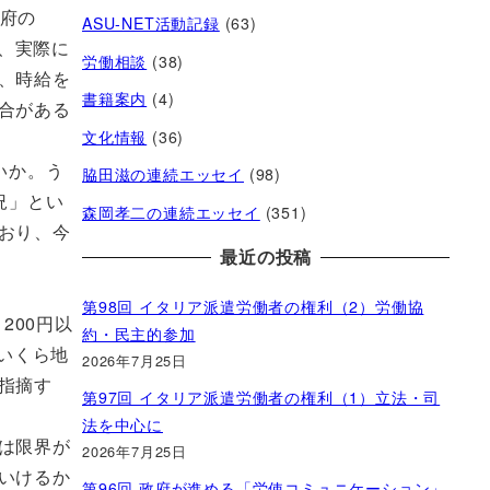
阪府の
ASU-NET活動記録
(63)
し、実際に
労働相談
(38)
、時給を
書籍案内
(4)
合がある
文化情報
(36)
いか。う
脇田滋の連続エッセイ
(98)
況」とい
森岡孝二の連続エッセイ
(351)
おり、今
最近の投稿
第98回 イタリア派遣労働者の権利（2）労働協
200円以
約・民主的参加
。いくら地
2026年7月25日
指摘す
第97回 イタリア派遣労働者の権利（1）立法・司
法を中心に
は限界が
2026年7月25日
いけるか
第96回 政府が進める「労使コミュニケーション」