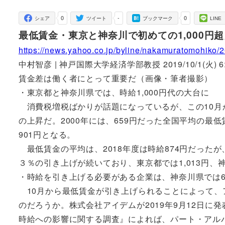
者
0
-
0
シェア
ツイート
ブックマーク
LINE
最低賃金・東京と神奈川で初めての1,000円
https://news.yahoo.co.jp/byline/nakamuratomohiko
中村智彦 | 神戸国際大学経済学部教授 2019/10/1(火) 6:
賃金差は働く者にとって重要だ（画像・筆者撮影）
・東京都と神奈川県では、時給1,000円代の大台に
消費税増税ばかりが話題になっているが、この10月
の上昇だ。2000年には、659円だった全国平均の最低賃金
901円となる。
最低賃金の平均は、2018年度は時給874円だったが
３％の引き上げが続いており、東京都では1,013円、神奈
・時給を引き上げる必要がある企業は、神奈川県では
10月から最低賃金が引き上げられることによって、
のだろうか。株式会社アイデムが2019年9月12日
時給への影響に関する調査』によれば、パート・アルバ