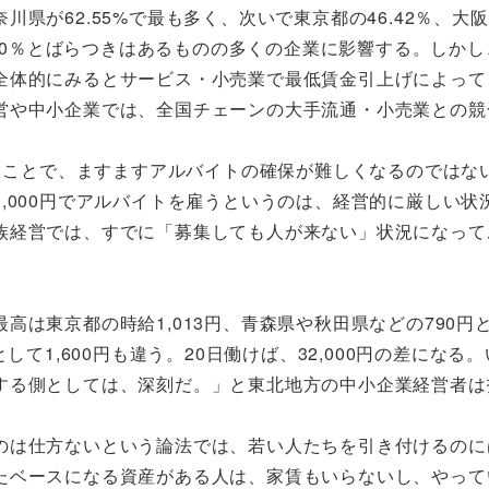
県が62.55%で最も多く、次いで東京都の46.42％、大
ら30％とばらつきはあるものの多くの企業に影響する。しか
全体的にみるとサービス・小売業で最低賃金引上げによって
営や中小企業では、全国チェーンの大手流通・小売業との競
うことで、ますますアルバイトの確保が難しくなるのではな
,000円でアルバイトを雇うというのは、経営的に厳しい状
族経営では、すでに「募集しても人が来ない」状況になって
。
東京都の時給1,013円、青森県や秋田県などの790円と
て1,600円も違う。20日働けば、32,000円の差になる
する側としては、深刻だ。」と東北地方の中小企業経営者は
は仕方ないという論法では、若い人たちを引き付けるのに
たベースになる資産がある人は、家賃もいらないし、やって