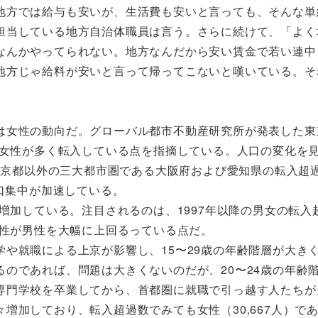
地方では給与も安いが、生活費も安いと言っても、そんな単
担当している地方自治体職員は言う。さらに続けて、「よく
なんかやってられない。地方なんだから安い賃金で若い連中
地方じゃ給料が安いと言って帰ってこないと嘆いている。そ
は女性の動向だ。グローバル都市不動産研究所が発表した東
の女性が多く転入している点を指摘している。人口の変化を
、東京都以外の三大都市圏である大阪府および愛知県の転入超
人口集中が加速している。
増加している。注目されるのは、1997年以降の男女の転入
女性が男性を大幅に上回るっている点だ。
や就職による上京が影響し、15〜29歳の年齢階層が大き
のであれば、問題は大きくないのだが、20〜24歳の年齢
専門学校を卒業してから、首都圏に就職で引っ越す人たちが
増加しており、転入超過数でみても女性（30,667人）で