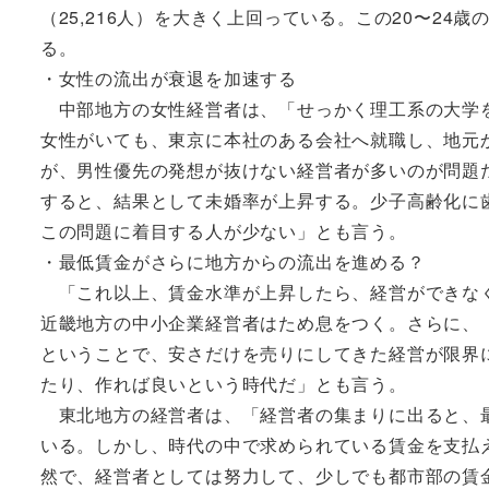
（25,216人）を大きく上回っている。この20〜2
る。
・女性の流出が衰退を加速する
中部地方の女性経営者は、「せっかく理工系の大学を
女性がいても、東京に本社のある会社へ就職し、地元
が、男性優先の発想が抜けない経営者が多いのが問題
すると、結果として未婚率が上昇する。少子高齢化に
この問題に着目する人が少ない」とも言う。
・最低賃金がさらに地方からの流出を進める？
「これ以上、賃金水準が上昇したら、経営ができなく
近畿地方の中小企業経営者はため息をつく。さらに、
ということで、安さだけを売りにしてきた経営が限界
たり、作れば良いという時代だ」とも言う。
東北地方の経営者は、「経営者の集まりに出ると、最
いる。しかし、時代の中で求められている賃金を支払
然で、経営者としては努力して、少しでも都市部の賃