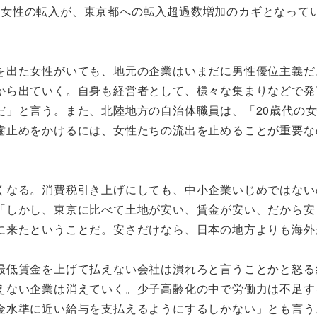
4歳の女性の転入が、東京都への転入超過数増加のカギとなって
出た女性がいても、地元の企業はいまだに男性優位主義だ
から出ていく。自身も経営者として、様々な集まりなどで発
だ」と言う。また、北陸地方の自治体職員は、「20歳代の
歯止めをかけるには、女性たちの流出を止めることが重要な
なる。消費税引き上げにしても、中小企業いじめではない
「しかし、東京に比べて土地が安い、賃金が安い、だから安
に来たということだ。安さだけなら、日本の地方よりも海外
低賃金を上げて払えない会社は潰れろと言うことかと怒る
えない企業は消えていく。少子高齢化の中で労働力は不足す
金水準に近い給与を支払えるようにするしかない」とも言う