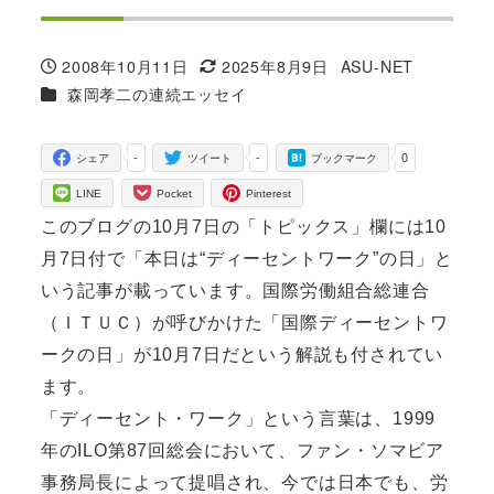
2008年10月11日
2025年8月9日
ASU-NET
投稿日
更新日
著
カテゴリー
森岡孝二の連続エッセイ
者
-
-
0
シェア
ツイート
ブックマーク
LINE
Pocket
Pinterest
このブログの10月7日の「トピックス」欄には10
月7日付で「本日は“ディーセントワーク”の日」と
いう記事が載っています。国際労働組合総連合
（ＩＴＵＣ）が呼びかけた「国際ディーセントワ
ークの日」が10月7日だという解説も付されてい
ます。
「ディーセント・ワーク」という言葉は、1999
年のILO第87回総会において、ファン・ソマビア
事務局長によって提唱され、今では日本でも、労