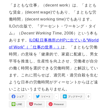
「まともな仕事」（decent work）は、「まとも
な賃金」(decent wage)でもあり、「まともな労
働時間」(decent working time)でもあります。
ILOの出版で、『デーセント・ワーキング・タイ
ム』（
Decent Working Time
, 2006）という本も
あります。
ILO駐日事務所のHPに出ている“World
of Work”（「仕事の世界」）
は、「まともな労働
時間」の意味を「健康的で、家庭に配慮し、男女
平等を推進し、生産性を向上させ、労働者が自分
の働く時間を選択できる労働時間」と解説してい
ます。これに照らせば、過労死・過労自殺を生む
ような日本の労働時間がディーセントからほど遠
いことはいうまでもありません。
-
-
0
シェア
ツイート
ブックマーク
LINE
Pocket
Pinterest