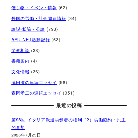
催し物・イベント情報
(62)
外国の労働・社会関連情報
(34)
論説-私論・公論
(793)
ASU-NET活動記録
(63)
労働相談
(38)
書籍案内
(4)
文化情報
(36)
脇田滋の連続エッセイ
(98)
森岡孝二の連続エッセイ
(351)
最近の投稿
第98回 イタリア派遣労働者の権利（2）労働協約・民主
的参加
2026年7月25日