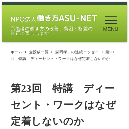
メ
イ
ン
労働者の働き方の改善、貧困・格差の
MENU
コ
是正に寄与します
ン
テ
ホーム
全投稿一覧
森岡孝二の連続エッセイ
第23
ン
回 特講 ディーセント・ワークはなぜ定着しないのか
ツ
へ
移
第23回 特講 ディー
動
セント・ワークはなぜ
定着しないのか