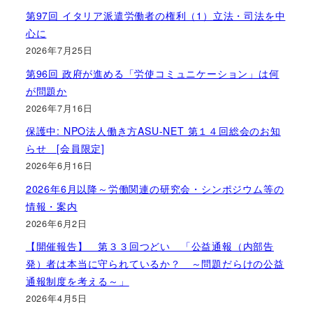
第97回 イタリア派遣労働者の権利（1）立法・司法を中
心に
2026年7月25日
第96回 政府が進める「労使コミュニケーション」は何
が問題か
2026年7月16日
保護中: NPO法人働き方ASU-NET 第１４回総会のお知
らせ [会員限定]
2026年6月16日
2026年6月以降～労働関連の研究会・シンポジウム等の
情報・案内
2026年6月2日
【開催報告】 第３３回つどい 「公益通報（内部告
発）者は本当に守られているか？ ～問題だらけの公益
通報制度を考える～」
2026年4月5日