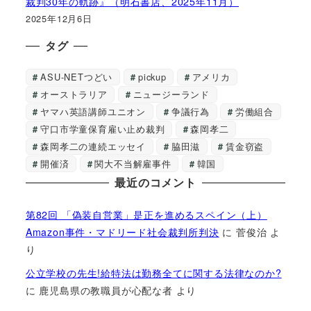
裁判30年の軌跡』（明石書店、2025年11月）
2025年12月6日
タグ
ASU-NETつどい
pickup
アメリカ
オーストラリア
ニュージーランド
ヤマハ英語講師ユニオン
争議行為
労働組合
守口市学童保育雇い止め裁判
森岡孝二
森岡孝二の連続エッセイ
脇田滋
賃金窃盗
開催済
関大不当解雇事件
韓国
最近のコメント
第82回 「偽装自営業」是正を進めるスペイン（上）
Amazon事件・マドリード社会裁判所判決
に
菅俊治
よ
り
公立学校の先生!給特法は勤務全てに関する法律なのか?
に
鹿児島県の教職員が心配な者
より