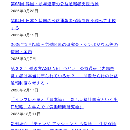
第95回 韓国・参与連帯の公益通報者支援活動
2026年3月23日
第94回 日本と韓国の公益通報者保護制度を調べて比較
する
2026年3月19日
2026年3月以降～労働関連の研究会・シンポジウム等の
情報・案内
2026年3月7日
第３３回 働き方ASU-NET つどい 公益通報（内部告
発）者は本当に守られているか？ ～問題だらけの公益
通報制度を考える～
2026年2月17日
「インフレ不況と『資本論』―新しい福祉国家という出
口戦略」を学んで（労働時間研究会）
2025年12月11日
新刊紹介 『チェンジ アクション 生活保護 － 生活保護