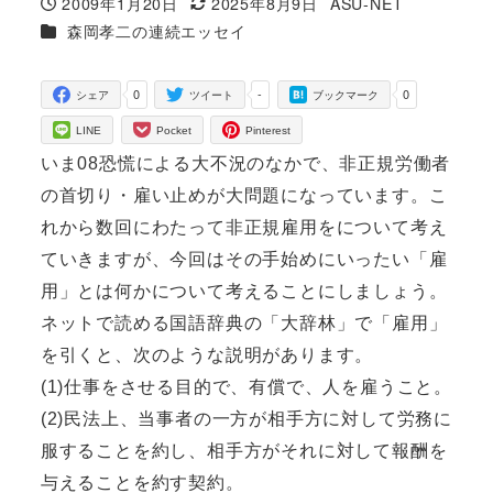
2009年1月20日
2025年8月9日
ASU-NET
投稿日
更新日
著
カテゴリー
森岡孝二の連続エッセイ
者
0
-
0
シェア
ツイート
ブックマーク
LINE
Pocket
Pinterest
いま08恐慌による大不況のなかで、非正規労働者
の首切り・雇い止めが大問題になっています。こ
れから数回にわたって非正規雇用をについて考え
ていきますが、今回はその手始めにいったい「雇
用」とは何かについて考えることにしましょう。
ネットで読める国語辞典の「大辞林」で「雇用」
を引くと、次のような説明があります。
(1)仕事をさせる目的で、有償で、人を雇うこと。
(2)民法上、当事者の一方が相手方に対して労務に
服することを約し、相手方がそれに対して報酬を
与えることを約す契約。