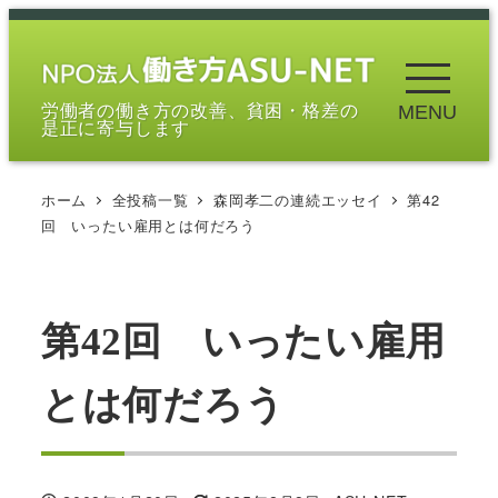
メ
イ
ン
労働者の働き方の改善、貧困・格差の
MENU
コ
是正に寄与します
ン
テ
ホーム
全投稿一覧
森岡孝二の連続エッセイ
第42
ン
回 いったい雇用とは何だろう
ツ
へ
移
第42回 いったい雇用
動
とは何だろう