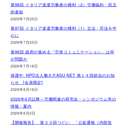
第98回 イタリア派遣労働者の権利（2）労働協約・民主
的参加
2026年7月25日
第97回 イタリア派遣労働者の権利（1）立法・司法を中
心に
2026年7月25日
第96回 政府が進める「労使コミュニケーション」は何
が問題か
2026年7月16日
保護中: NPO法人働き方ASU-NET 第１４回総会のお知
らせ [会員限定]
2026年6月16日
2026年6月以降～労働関連の研究会・シンポジウム等の
情報・案内
2026年6月2日
【開催報告】 第３３回つどい 「公益通報（内部告