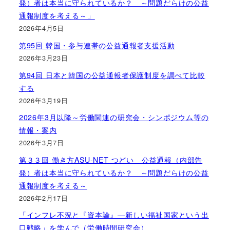
発）者は本当に守られているか？ ～問題だらけの公益
通報制度を考える～」
2026年4月5日
第95回 韓国・参与連帯の公益通報者支援活動
2026年3月23日
第94回 日本と韓国の公益通報者保護制度を調べて比較
する
2026年3月19日
2026年3月以降～労働関連の研究会・シンポジウム等の
情報・案内
2026年3月7日
第３３回 働き方ASU-NET つどい 公益通報（内部告
発）者は本当に守られているか？ ～問題だらけの公益
通報制度を考える～
2026年2月17日
「インフレ不況と『資本論』―新しい福祉国家という出
口戦略」を学んで（労働時間研究会）