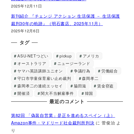
2025年12月11日
新刊紹介 『チェンジ アクション 生活保護 － 生活保護
裁判30年の軌跡』（明石書店、2025年11月）
2025年12月6日
タグ
ASU-NETつどい
pickup
アメリカ
オーストラリア
ニュージーランド
ヤマハ英語講師ユニオン
争議行為
労働組合
守口市学童保育雇い止め裁判
森岡孝二
森岡孝二の連続エッセイ
脇田滋
賃金窃盗
開催済
関大不当解雇事件
韓国
最近のコメント
第82回 「偽装自営業」是正を進めるスペイン（上）
Amazon事件・マドリード社会裁判所判決
に
菅俊治
よ
り