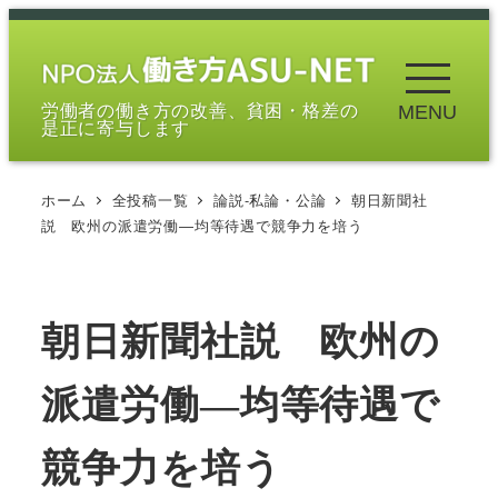
メ
イ
ン
労働者の働き方の改善、貧困・格差の
MENU
コ
是正に寄与します
ン
テ
ホーム
全投稿一覧
論説-私論・公論
朝日新聞社
ン
説 欧州の派遣労働―均等待遇で競争力を培う
ツ
へ
移
朝日新聞社説 欧州の
動
派遣労働―均等待遇で
競争力を培う