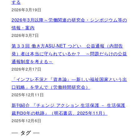
する
2026年3月19日
2026年3月以降～労働関連の研究会・シンポジウム等の
情報・案内
2026年3月7日
第３３回 働き方ASU-NET つどい 公益通報（内部告
発）者は本当に守られているか？ ～問題だらけの公益
通報制度を考える～
2026年2月17日
「インフレ不況と『資本論』―新しい福祉国家という出
口戦略」を学んで（労働時間研究会）
2025年12月11日
新刊紹介 『チェンジ アクション 生活保護 － 生活保護
裁判30年の軌跡』（明石書店、2025年11月）
2025年12月6日
タグ