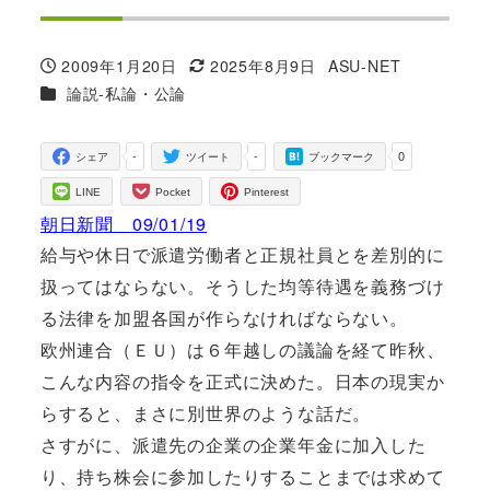
2009年1月20日
2025年8月9日
ASU-NET
投稿日
更新日
著
カテゴリー
論説-私論・公論
者
-
-
0
シェア
ツイート
ブックマーク
LINE
Pocket
Pinterest
朝日新聞 09/01/19
給与や休日で派遣労働者と正規社員とを差別的に
扱ってはならない。そうした均等待遇を義務づけ
る法律を加盟各国が作らなければならない。
欧州連合（ＥＵ）は６年越しの議論を経て昨秋、
こんな内容の指令を正式に決めた。日本の現実か
らすると、まさに別世界のような話だ。
さすがに、派遣先の企業の企業年金に加入した
り、持ち株会に参加したりすることまでは求めて