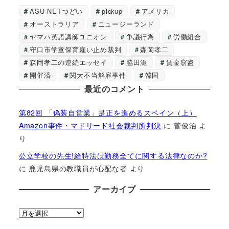
ASU-NETつどい
pickup
アメリカ
オーストラリア
ニュージーランド
ヤマハ英語講師ユニオン
争議行為
労働組合
守口市学童保育雇い止め裁判
森岡孝二
森岡孝二の連続エッセイ
脇田滋
賃金窃盗
開催済
関大不当解雇事件
韓国
最近のコメント
第82回 「偽装自営業」是正を進めるスペイン（上）
Amazon事件・マドリード社会裁判所判決
に
菅俊治
よ
り
公立学校の先生!給特法は勤務全てに関する法律なのか?
に
鹿児島県の教職員が心配な者
より
アーカイブ
ア
ー