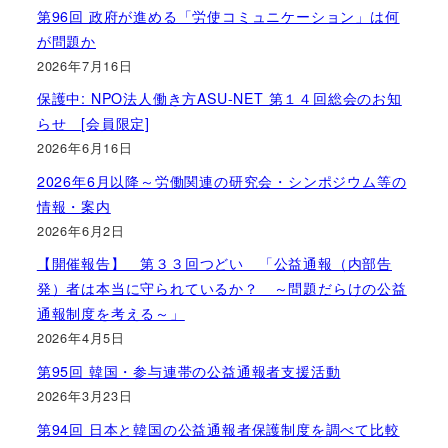
第96回 政府が進める「労使コミュニケーション」は何
が問題か
2026年7月16日
保護中: NPO法人働き方ASU-NET 第１４回総会のお知
らせ [会員限定]
2026年6月16日
2026年6月以降～労働関連の研究会・シンポジウム等の
情報・案内
2026年6月2日
【開催報告】 第３３回つどい 「公益通報（内部告
発）者は本当に守られているか？ ～問題だらけの公益
通報制度を考える～」
2026年4月5日
第95回 韓国・参与連帯の公益通報者支援活動
2026年3月23日
第94回 日本と韓国の公益通報者保護制度を調べて比較