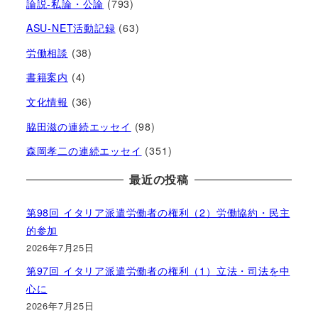
論説-私論・公論
(793)
ASU-NET活動記録
(63)
労働相談
(38)
書籍案内
(4)
文化情報
(36)
脇田滋の連続エッセイ
(98)
森岡孝二の連続エッセイ
(351)
最近の投稿
第98回 イタリア派遣労働者の権利（2）労働協約・民主
的参加
2026年7月25日
第97回 イタリア派遣労働者の権利（1）立法・司法を中
心に
2026年7月25日