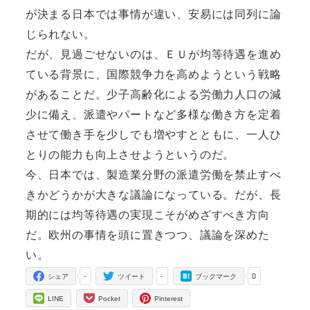
が決まる日本では事情が違い、安易には同列に論
じられない。
だが、見過ごせないのは、ＥＵが均等待遇を進め
ている背景に、国際競争力を高めようという戦略
があることだ。少子高齢化による労働力人口の減
少に備え、派遣やパートなど多様な働き方を定着
させて働き手を少しでも増やすとともに、一人ひ
とりの能力も向上させようというのだ。
今、日本では、製造業分野の派遣労働を禁止すべ
きかどうかが大きな議論になっている。だが、長
期的には均等待遇の実現こそがめざすべき方向
だ。欧州の事情を頭に置きつつ、議論を深めた
い。
-
-
0
シェア
ツイート
ブックマーク
LINE
Pocket
Pinterest