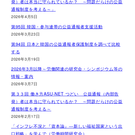
発）者は本当に守られているか？ ～問題だらけの公益
通報制度を考える～」
2026年4月5日
第95回 韓国・参与連帯の公益通報者支援活動
2026年3月23日
第94回 日本と韓国の公益通報者保護制度を調べて比較
する
2026年3月19日
2026年3月以降～労働関連の研究会・シンポジウム等の
情報・案内
2026年3月7日
第３３回 働き方ASU-NET つどい 公益通報（内部告
発）者は本当に守られているか？ ～問題だらけの公益
通報制度を考える～
2026年2月17日
「インフレ不況と『資本論』―新しい福祉国家という出
口戦略」を学んで（労働時間研究会）