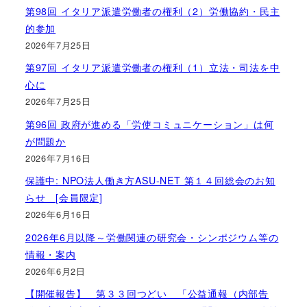
第98回 イタリア派遣労働者の権利（2）労働協約・民主
的参加
2026年7月25日
第97回 イタリア派遣労働者の権利（1）立法・司法を中
心に
2026年7月25日
第96回 政府が進める「労使コミュニケーション」は何
が問題か
2026年7月16日
保護中: NPO法人働き方ASU-NET 第１４回総会のお知
らせ [会員限定]
2026年6月16日
2026年6月以降～労働関連の研究会・シンポジウム等の
情報・案内
2026年6月2日
【開催報告】 第３３回つどい 「公益通報（内部告