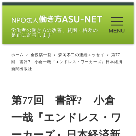
メ
イ
ン
労働者の働き方の改善、貧困・格差の
MENU
コ
是正に寄与します
ン
テ
ホーム
全投稿一覧
森岡孝二の連続エッセイ
第77
ン
回 書評? 小倉一哉『エンドレス・ワーカーズ』日本経済
ツ
新聞出版社
へ
移
動
第77回 書評? 小倉
一哉『エンドレス・ワ
ーカーズ』日本経済新