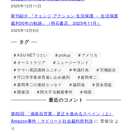
2025年12月11日
新刊紹介 『チェンジ アクション 生活保護 － 生活保護
裁判30年の軌跡』（明石書店、2025年11月）
2025年12月6日
タグ
ASU-NETつどい
pickup
アメリカ
オーストラリア
ニュージーランド
ヤマハ英語講師ユニオン
争議行為
労働組合
守口市学童保育雇い止め裁判
森岡孝二
森岡孝二の連続エッセイ
脇田滋
賃金窃盗
開催済
関大不当解雇事件
韓国
最近のコメント
第82回 「偽装自営業」是正を進めるスペイン（上）
Amazon事件・マドリード社会裁判所判決
に
菅俊治
よ
り