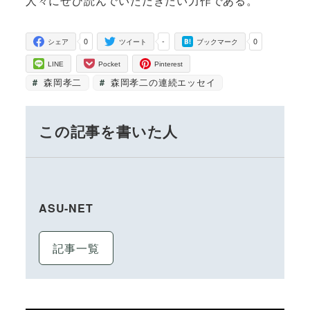
人々にぜひ読んでいただきたい力作である
。
0
-
0
シェア
ツイート
ブックマーク
LINE
Pocket
Pinterest
森岡孝二
森岡孝二の連続エッセイ
この記事を書いた人
ASU-NET
記事一覧