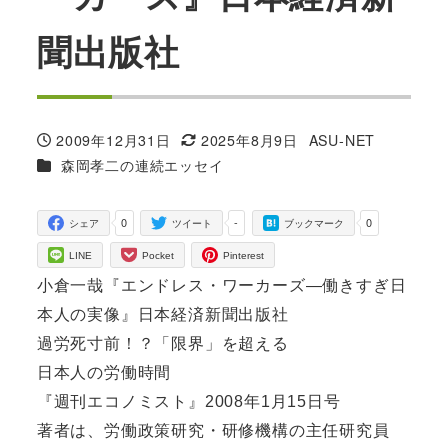
聞出版社
2009年12月31日
2025年8月9日
ASU-NET
投稿日
更新日
著
カテゴリー
森岡孝二の連続エッセイ
者
0
-
0
シェア
ツイート
ブックマーク
LINE
Pocket
Pinterest
小倉一哉『エンドレス・ワーカーズ―働きすぎ日
本人の実像』日本経済新聞出版社
過労死寸前！？「限界」を超える
日本人の労働時間
『週刊エコノミスト』2008年1月15日号
著者は、労働政策研究・研修機構の主任研究員