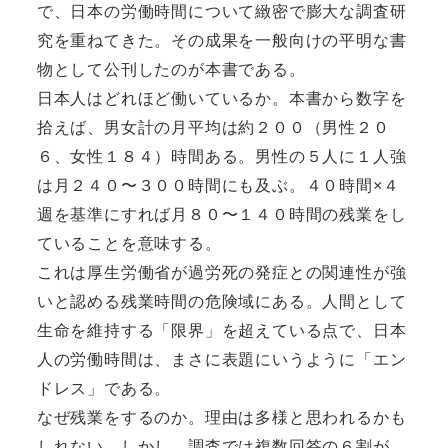
で、日本の労働時間について緻密で膨大な調査研
究を重ねてきた。その成果を一般向けの平明な書
物として公刊したのが本書である。
日本人はどれほど働いているか。本書から数字を
拾えば、男女計の月平均は約２００（男性２０
６、女性１８４）時間
ある。男性の５人に１人強
は月２４０〜３００時間にも及ぶ。４０時間×４
週を基準にすれば月８０〜１４０時間の残業をし
ていることを意味する。
これは厚生労働省が過労死の発症との関連性が強
いと認める残業時間の危険域にある。人間として
生命を維持する「限界」を超えている点で、日本
人の労働時間は、まさに表題にいうように「エン
ドレス」である。
なぜ残業をするのか。理由は多様と思われるかも
しれない。しかし、調査では複数回答の６割が